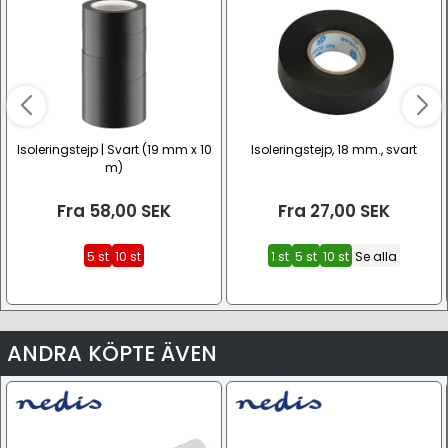
Isoleringstejp | Svart (19 mm x 10
Isoleringstejp, 18 mm., svart
m)
Fra
58,00
SEK
Fra
27,00
SEK
5 st
10 st
1 st
5 st
10 st
Se alla
ANDRA KÖPTE ÄVEN