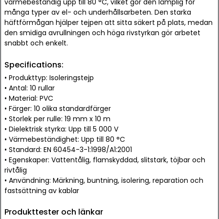
värmebeständig upp till 80 °C, vilket gör den lämplig för
många typer av el- och underhållsarbeten. Den starka
häftförmågan hjälper tejpen att sitta säkert på plats, medan
den smidiga avrullningen och höga rivstyrkan gör arbetet
snabbt och enkelt.
Specifications:
• Produkttyp: Isoleringstejp
• Antal: 10 rullar
• Material: PVC
• Färger: 10 olika standardfärger
• Storlek per rulle: 19 mm x 10 m
• Dielektrisk styrka: Upp till 5 000 V
• Värmebeständighet: Upp till 80 °C
• Standard: EN 60454-3-1:1998/A1:2001
• Egenskaper: Vattentålig, flamskyddad, slitstark, töjbar och
rivtålig
• Användning: Märkning, buntning, isolering, reparation och
fastsättning av kablar
Produkttester och länkar