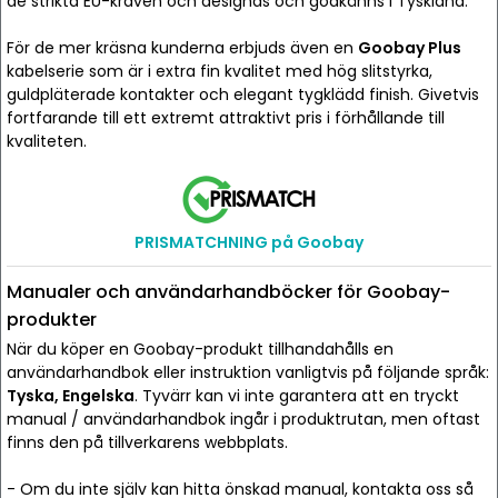
de strikta EU-kraven och designas och godkänns i Tyskland.
För de mer kräsna kunderna erbjuds även en
Goobay Plus
kabelserie som är i extra fin kvalitet med hög slitstyrka,
guldpläterade kontakter och elegant tygklädd finish. Givetvis
fortfarande till ett extremt attraktivt pris i förhållande till
kvaliteten.
PRISMATCHNING på Goobay
Manualer och användarhandböcker för Goobay-
produkter
När du köper en Goobay-produkt tillhandahålls en
användarhandbok eller instruktion vanligtvis på följande språk:
Tyska, Engelska
. Tyvärr kan vi inte garantera att en tryckt
manual / användarhandbok ingår i produktrutan, men oftast
finns den på tillverkarens webbplats.
- Om du inte själv kan hitta önskad manual, kontakta oss så