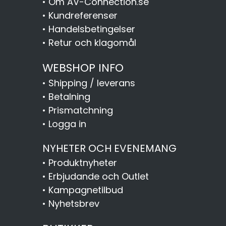
•
Om AV-Connection.se
•
Kundreferenser
•
Handelsbetingelser
•
Retur och klagomål
WEBSHOP INFO
•
Shipping / leverans
•
Betalning
•
Prismatchning
•
Logga in
NYHETER OCH EVENEMANG
•
Produktnyheter
•
Erbjudande och Outlet
•
Kampagnetilbud
•
Nyhetsbrev