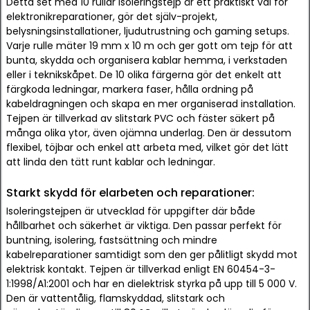
Detta set med 10 rullar isoleringstejp är ett praktiskt val för
elektronikreparationer, gör det själv-projekt,
belysningsinstallationer, ljudutrustning och gaming setups.
Varje rulle mäter 19 mm x 10 m och ger gott om tejp för att
bunta, skydda och organisera kablar hemma, i verkstaden
eller i teknikskåpet. De 10 olika färgerna gör det enkelt att
färgkoda ledningar, markera faser, hålla ordning på
kabeldragningen och skapa en mer organiserad installation.
Tejpen är tillverkad av slitstark PVC och fäster säkert på
många olika ytor, även ojämna underlag. Den är dessutom
flexibel, töjbar och enkel att arbeta med, vilket gör det lätt
att linda den tätt runt kablar och ledningar.
Starkt skydd för elarbeten och reparationer:
Isoleringstejpen är utvecklad för uppgifter där både
hållbarhet och säkerhet är viktiga. Den passar perfekt för
buntning, isolering, fastsättning och mindre
kabelreparationer samtidigt som den ger pålitligt skydd mot
elektrisk kontakt. Tejpen är tillverkad enligt EN 60454-3-
1:1998/A1:2001 och har en dielektrisk styrka på upp till 5 000 V.
Den är vattentålig, flamskyddad, slitstark och