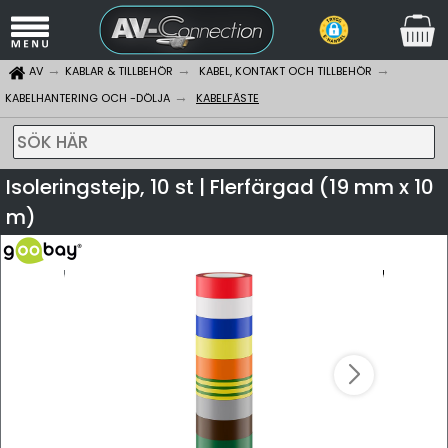
AV
KABLAR & TILLBEHÖR
KABEL, KONTAKT OCH TILLBEHÖR
KABELHANTERING OCH -DÖLJA
KABELFÄSTE
SÖK HÄR
Isoleringstejp, 10 st | Flerfärgad (19 mm x 10
m)