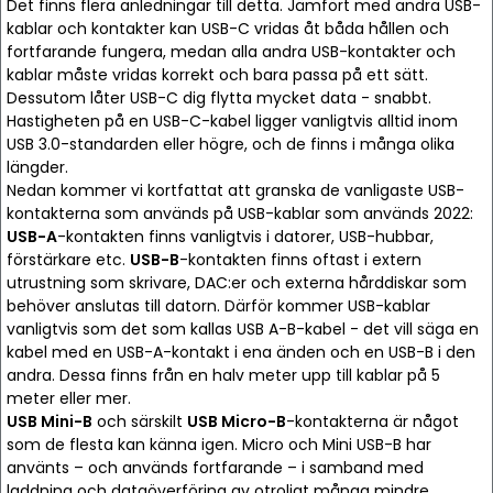
Det finns flera anledningar till detta. Jämfört med andra USB-
kablar och kontakter kan USB-C vridas åt båda hållen och
fortfarande fungera, medan alla andra USB-kontakter och
kablar måste vridas korrekt och bara passa på ett sätt.
Dessutom låter USB-C dig flytta mycket data - snabbt.
Hastigheten på en USB-C-kabel ligger vanligtvis alltid inom
USB 3.0-standarden eller högre, och de finns i många olika
längder.
Nedan kommer vi kortfattat att granska de vanligaste USB-
kontakterna som används på USB-kablar som används 2022:
USB-A
-kontakten finns vanligtvis i datorer, USB-hubbar,
förstärkare etc.
USB-B
-kontakten finns oftast i extern
utrustning som skrivare, DAC:er och externa hårddiskar som
behöver anslutas till datorn. Därför kommer USB-kablar
vanligtvis som det som kallas USB A-B-kabel - det vill säga en
kabel med en USB-A-kontakt i ena änden och en USB-B i den
andra. Dessa finns från en halv meter upp till kablar på 5
meter eller mer.
USB Mini-B
och särskilt
USB Micro-B
-kontakterna är något
som de flesta kan känna igen. Micro och Mini USB-B har
använts – och används fortfarande – i samband med
laddning och dataöverföring av otroligt många mindre