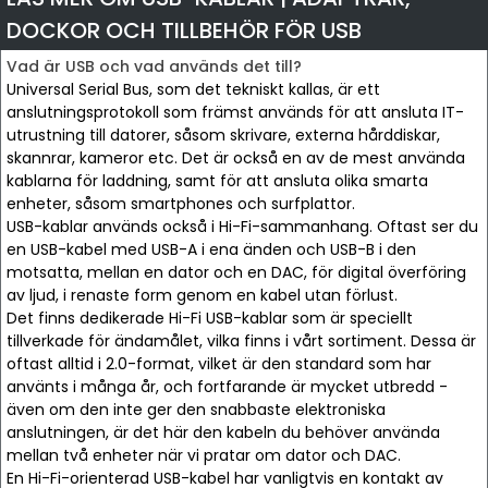
DOCKOR OCH TILLBEHÖR FÖR USB
Vad är USB och vad används det till?
Universal Serial Bus, som det tekniskt kallas, är ett
anslutningsprotokoll som främst används för att ansluta IT-
utrustning till datorer, såsom skrivare, externa hårddiskar,
skannrar, kameror etc. Det är också en av de mest använda
kablarna för laddning, samt för att ansluta olika smarta
enheter, såsom smartphones och surfplattor.
USB-kablar används också i Hi-Fi-sammanhang. Oftast ser du
en USB-kabel med USB-A i ena änden och USB-B i den
motsatta, mellan en dator och en DAC, för digital överföring
av ljud, i renaste form genom en kabel utan förlust.
Det finns dedikerade Hi-Fi USB-kablar som är speciellt
tillverkade för ändamålet, vilka finns i vårt sortiment. Dessa är
oftast alltid i 2.0-format, vilket är den standard som har
använts i många år, och fortfarande är mycket utbredd -
även om den inte ger den snabbaste elektroniska
anslutningen, är det här den kabeln du behöver använda
mellan två enheter när vi pratar om dator och DAC.
En Hi-Fi-orienterad USB-kabel har vanligtvis en kontakt av