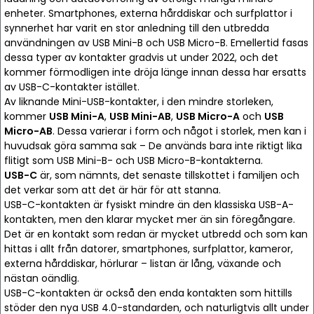
enheter. Smartphones, externa hårddiskar och surfplattor i
synnerhet har varit en stor anledning till den utbredda
användningen av USB Mini-B och USB Micro-B. Emellertid fasas
dessa typer av kontakter gradvis ut under 2022, och det
kommer förmodligen inte dröja länge innan dessa har ersatts
av USB-C-kontakter istället.
Av liknande Mini-USB-kontakter, i den mindre storleken,
kommer
USB Mini-A
,
USB Mini-AB
,
USB Micro-A
och
USB
Micro-AB
. Dessa varierar i form och något i storlek, men kan i
huvudsak göra samma sak – De används bara inte riktigt lika
flitigt som USB Mini-B- och USB Micro-B-kontakterna.
USB-C
är, som nämnts, det senaste tillskottet i familjen och
det verkar som att det är här för att stanna.
USB-C-kontakten är fysiskt mindre än den klassiska USB-A-
kontakten, men den klarar mycket mer än sin föregångare.
Det är en kontakt som redan är mycket utbredd och som kan
hittas i allt från datorer, smartphones, surfplattor, kameror,
externa hårddiskar, hörlurar – listan är lång, växande och
nästan oändlig.
USB-C-kontakten är också den enda kontakten som hittills
stöder den nya USB 4.0-standarden, och naturligtvis allt under