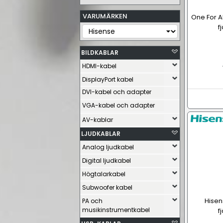
VARUMÄRKEN
One For A
f
BILDKABLAR
HDMI-kabel
DisplayPort kabel
DVI-kabel och adapter
VGA-kabel och adapter
AV-kablar
LJUDKABLAR
Analog ljudkabel
Digital ljudkabel
Högtalarkabel
Subwoofer kabel
Hise
PA och
musikinstrumentkabel
f