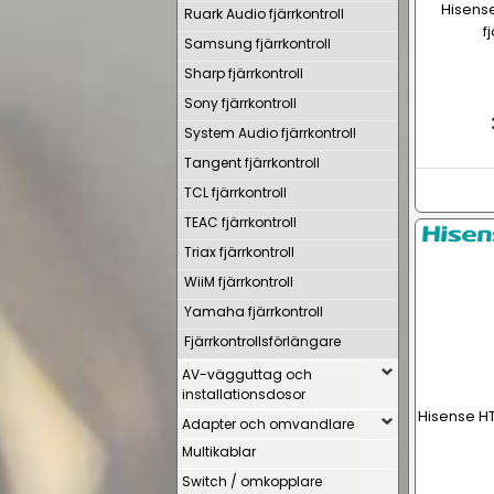
Hisens
Ruark Audio fjärrkontroll
f
Samsung fjärrkontroll
Sharp fjärrkontroll
Sony fjärrkontroll
System Audio fjärrkontroll
Tangent fjärrkontroll
TCL fjärrkontroll
TEAC fjärrkontroll
Triax fjärrkontroll
WiiM fjärrkontroll
Yamaha fjärrkontroll
Fjärrkontrollsförlängare
AV-vägguttag och
installationsdosor
Hisense HT
Adapter och omvandlare
Multikablar
Switch / omkopplare