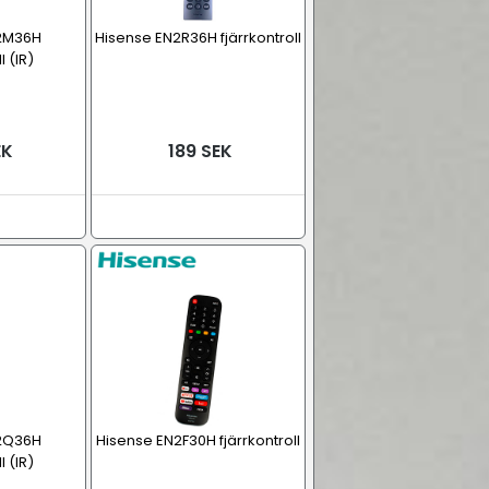
2M36H
Hisense EN2R36H fjärrkontroll
l (IR)
EK
189 SEK
2Q36H
Hisense EN2F30H fjärrkontroll
l (IR)