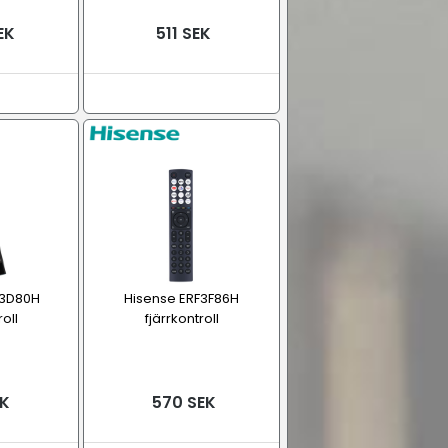
EK
511 SEK
F3D80H
Hisense ERF3F86H
roll
fjärrkontroll
EK
570 SEK