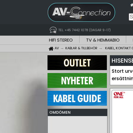
TEL. +45 7442 1078 (DAGAR 9-17)
HIFI STEREO
TV & HEMMABIO
AV
KABLAR & TILLBEHÖR
KABEL, KONTAKT 
HISENS
Stort urv
ersättnin
OMDÖMEN