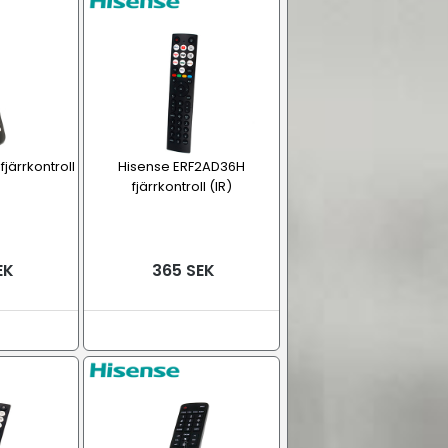
järrkontroll
Hisense ERF2AD36H
fjärrkontroll (IR)
EK
365 SEK