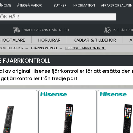
HOME
ÅTERGÅ VAROR
BUTIKER
INFORMATION
AFFÄRSFÖRSÄLJNI
SNABB LEVERANS FRÅN 49 SEK
PRISSÄKERH
HÖGTALARE
HÖRLURAR
KABLAR & TILLBEHÖR
A
OCH TILLBEHÖR
FJÄRRKONTROLL
HISENSE FJÄRRKONTROLL
E FJÄRRKONTROLL
al av original Hisense fjärrkontroller för att ersätta de
gsfjärrkontroller från tredje part.