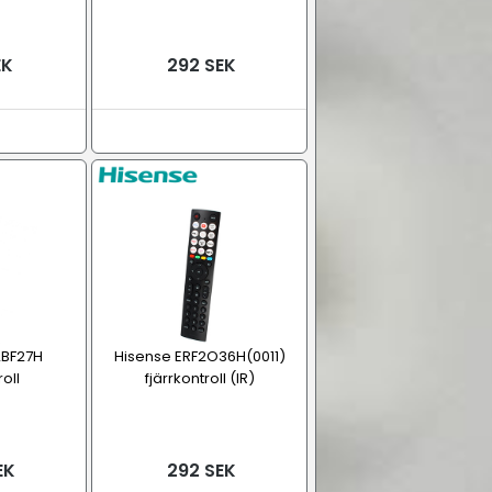
EK
292 SEK
2BF27H
Hisense ERF2O36H(0011)
roll
fjärrkontroll (IR)
EK
292 SEK