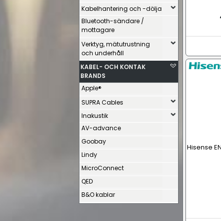
Kabelhantering och -dölja
Bluetooth-sändare /
mottagare
Verktyg, mätutrustning
och underhåll
KABEL- OCH KONTAK
BRANDS
Apple®
SUPRA Cables
Inakustik
AV-advance
Goobay
Hisense EN
Lindy
MicroConnect
QED
B&O kablar