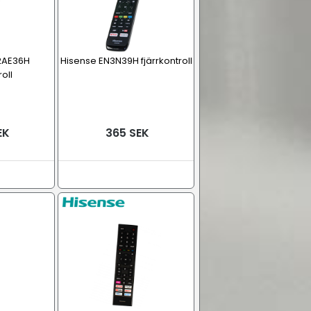
2AE36H
Hisense EN3N39H fjärrkontroll
roll
EK
365 SEK