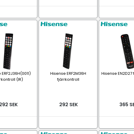
 ERF2J36H(0011)
Hisense ERF2M36H
Hisense EN2D27 fj
rkontroll (IR)
fjärrkontroll
292 SEK
292 SEK
365 S