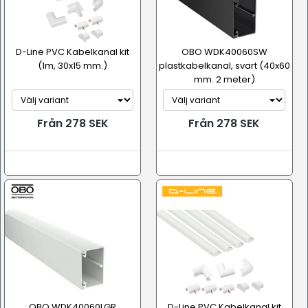
D-Line PVC Kabelkanal kit
OBO WDK40060SW
(1m, 30x15 mm.)
plastkabelkanal, svart (40x60
mm. 2 meter)
Från 278 SEK
Från 278 SEK
OBO WDK40060LGR
D-Line PVC Kabelkanal kit