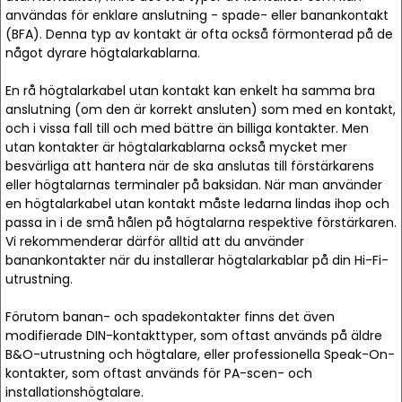
användas för enklare anslutning - spade- eller banankontakt
(BFA). Denna typ av kontakt är ofta också förmonterad på de
något dyrare högtalarkablarna.
En rå högtalarkabel utan kontakt kan enkelt ha samma bra
anslutning (om den är korrekt ansluten) som med en kontakt,
och i vissa fall till och med bättre än billiga kontakter. Men
utan kontakter är högtalarkablarna också mycket mer
besvärliga att hantera när de ska anslutas till förstärkarens
eller högtalarnas terminaler på baksidan. När man använder
en högtalarkabel utan kontakt måste ledarna lindas ihop och
passa in i de små hålen på högtalarna respektive förstärkaren.
Vi rekommenderar därför alltid att du använder
banankontakter när du installerar högtalarkablar på din Hi-Fi-
utrustning.
Förutom banan- och spadekontakter finns det även
modifierade DIN-kontakttyper, som oftast används på äldre
B&O-utrustning och högtalare, eller professionella Speak-On-
kontakter, som oftast används för PA-scen- och
installationshögtalare.