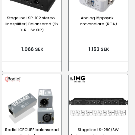
Stageline LSP-102 stereo-
Analog läppsynk-
linesplitter | Balanserad (2x
omvandlare (RCA)
XLR - 6x XLR)
1.066 SEK
1.153 SEK
Radial ICECUBE balanserad
Stageline LS-280/SW