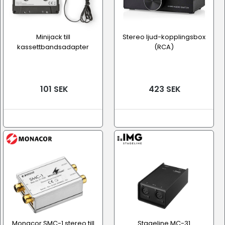
Minijack till
Stereo ljud-kopplingsbox
kassettbandsadapter
(RCA)
101 SEK
423 SEK
Monacor SMC-1 stereo till
Stageline MC-31