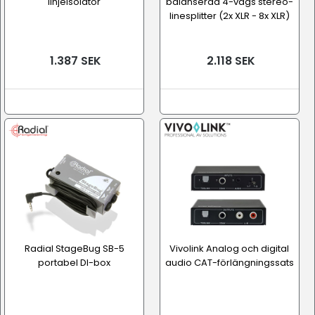
linjeisolator
balanserad 4-vägs stereo-
linesplitter (2x XLR - 8x XLR)
1.387 SEK
2.118 SEK
Radial StageBug SB-5
Vivolink Analog och digital
portabel DI-box
audio CAT-förlängningssats