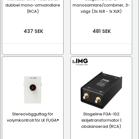
dubbel mono-omvandlare
monosamlare/combiner, 3-
(RCA)
vägs (3x XLR - 1x XLR)
437 SEK
481 SEK
Stereovägguttag för
Stageline FGA-102
volymkontroll för LK FUGA®
skiljetransformator |
obalanserad (RCA)