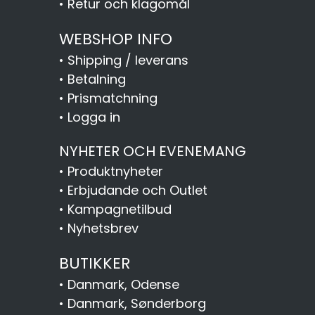
•
Retur och klagomål
WEBSHOP INFO
•
Shipping / leverans
•
Betalning
•
Prismatchning
•
Logga in
NYHETER OCH EVENEMANG
•
Produktnyheter
•
Erbjudande och Outlet
•
Kampagnetilbud
•
Nyhetsbrev
BUTIKKER
•
Danmark, Odense
•
Danmark, Sønderborg