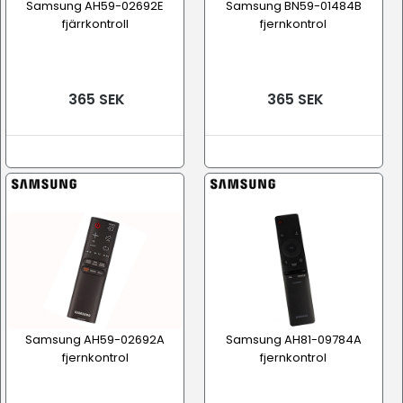
Samsung AH59-02692E
Samsung BN59-01484B
fjärrkontroll
fjernkontrol
365 SEK
365 SEK
Samsung AH59-02692A
Samsung AH81-09784A
fjernkontrol
fjernkontrol