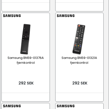
Samsung BN59-01376A
Samsung BN59-01321A
fjernkontrol
fjernkontrol
292 SEK
292 SEK