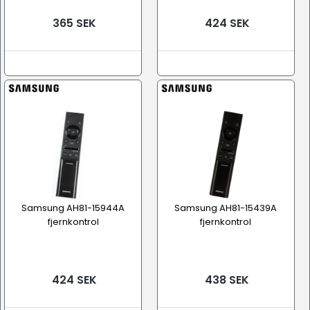
365 SEK
424 SEK
Samsung AH81-15944A
Samsung AH81-15439A
fjernkontrol
fjernkontrol
424 SEK
438 SEK