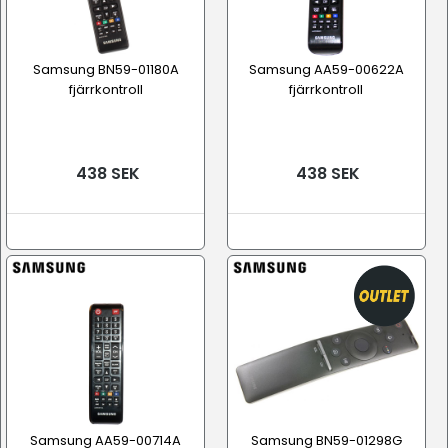
Samsung BN59-01180A
Samsung AA59-00622A
fjärrkontroll
fjärrkontroll
438 SEK
438 SEK
Samsung AA59-00714A
Samsung BN59-01298G