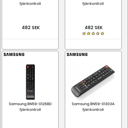
fjärrkontroll
fjärrkontroll
482 SEK
482 SEK
Samsung BN59-01268D
Samsung BN59-01303A
fjärrkontroll
fjärrkontroll