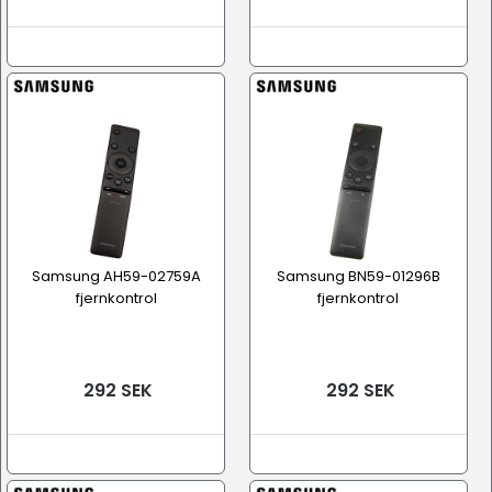
Samsung AH59-02759A
Samsung BN59-01296B
fjernkontrol
fjernkontrol
292 SEK
292 SEK