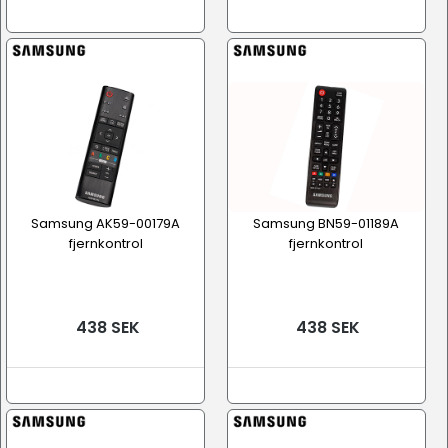
Samsung AK59-00179A
Samsung BN59-01189A
fjernkontrol
fjernkontrol
438 SEK
438 SEK