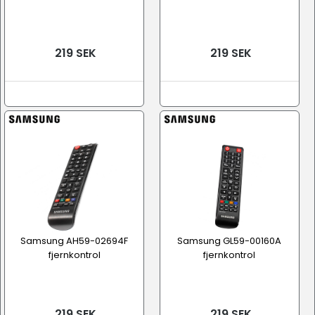
219 SEK
219 SEK
Samsung AH59-02694F
Samsung GL59-00160A
fjernkontrol
fjernkontrol
219 SEK
219 SEK