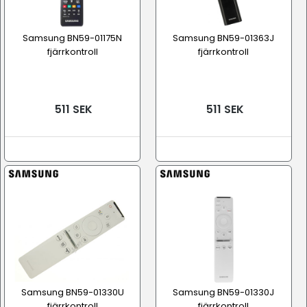
Samsung BN59-01175N
Samsung BN59-01363J
fjärrkontroll
fjärrkontroll
511 SEK
511 SEK
Samsung BN59-01330U
Samsung BN59-01330J
fjärrkontroll
fjärrkontroll