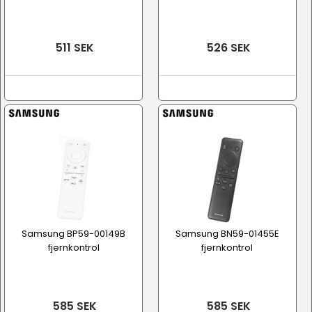
511 SEK
526 SEK
Samsung BP59-00149B
Samsung BN59-01455E
fjernkontrol
fjernkontrol
585 SEK
585 SEK