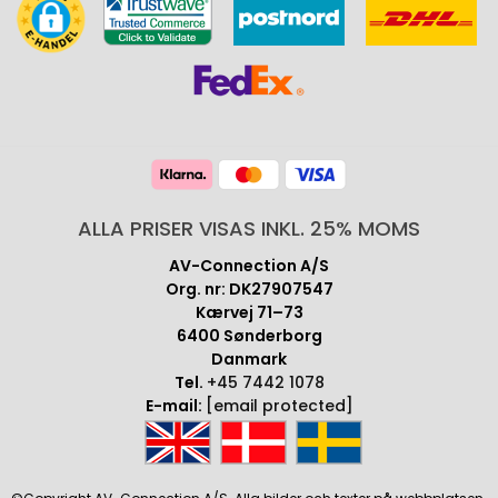
ALLA PRISER VISAS INKL. 25% MOMS
AV-Connection A/S
Org. nr: DK27907547
Kærvej 71–73
6400 Sønderborg
Danmark
Tel.
+45 7442 1078
E-mail:
[email protected]