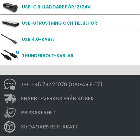
USB-C BILLADDARE FÖR 12/24V
USB-UTRUSTNING OCH TILLBEHÖR
USB 4.0-KABEL
THUNDERBOLT-KABLAR
TEL. +45 7442 1078 (DAGAR 9-17)
SNABB LEVERANS FRÅN 49 SEK
PRISSÄKERHET
30 DAGARS RETURRÄTT