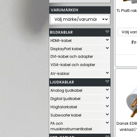
VARUMÄRKEN
TL Platt r
BILDKABLAR
HDMI-kabel
Fr
DisplayPort kabel
DVI-kabel och adapter
VGA-kabel och adapter
AV-kablar
LJUDKABLAR
Analog ljudkabel
Digital ljudkabel
Högtalarkabel
Subwoofer kabel
Dansk EDB
PA och
musikinstrumentkabel
vinklad |