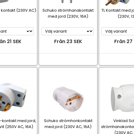
ak kontakt (230V AC)
Schuko strömhanakontakt
TL Kontakt med jo
med jord (230V, 16A)
(230V, 1
ån 21 SEK
Från 23 SEK
Från 27
-kontakt med jord,
Schuko strömhonkontakt
Vinklad S
 Vit (250V AC, 16A)
med jord (230V AC, 16A)
strömhanakontak
(230V AC,