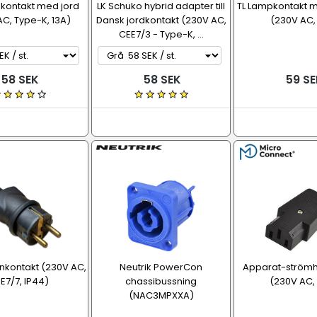
 kontakt med jord
LK Schuko hybrid adapter till
TL Lampkontakt me
C, Type-K, 13A)
Dansk jordkontakt (230V AC,
(230V AC,
CEE7/3 - Type-K, ...
58 SEK
58 SEK
59 SE
nkontakt (230V AC,
Neutrik PowerCon
Apparat-strömh
E7/7, IP44)
chassibussning
(230V AC,
(NAC3MPXXA)