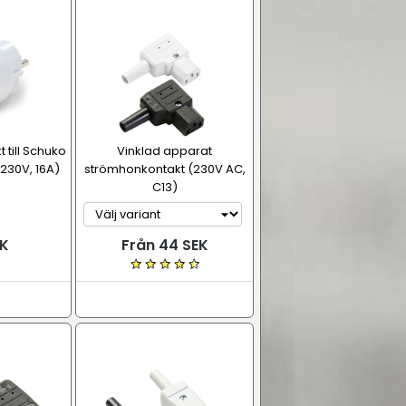
 till Schuko
Vinklad apparat
230V, 16A)
strömhonkontakt (230V AC,
C13)
K
Från 44 SEK