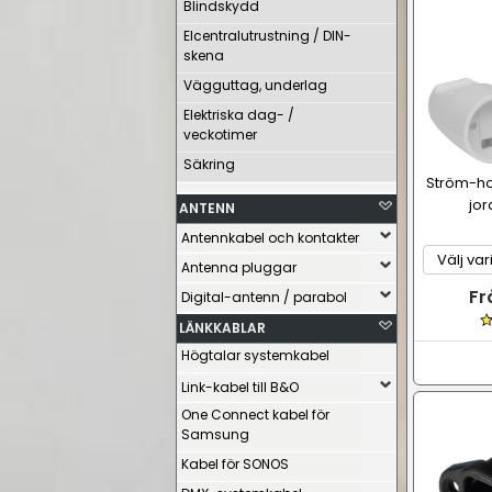
Blindskydd
Elcentralutrustning / DIN-
skena
Vägguttag, underlag
Elektriska dag- /
veckotimer
Säkring
Ström-h
jor
ANTENN
Antennkabel och kontakter
Antenna pluggar
Fr
Digital-antenn / parabol
LÄNKKABLAR
Högtalar systemkabel
Link-kabel till B&O
One Connect kabel för
Samsung
Kabel för SONOS