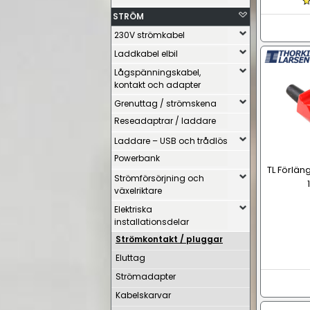
STRÖM
230V strömkabel
Laddkabel elbil
Lågspänningskabel,
kontakt och adapter
Grenuttag / strömskena
Reseadaptrar / laddare
Laddare – USB och trådlös
Powerbank
TL Förlän
Strömförsörjning och
växelriktare
Elektriska
installationsdelar
Strömkontakt / pluggar
Eluttag
Strömadapter
Kabelskarvar