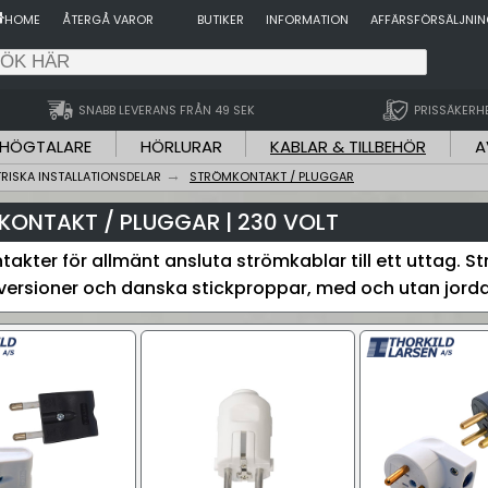
HOME
ÅTERGÅ VAROR
BUTIKER
INFORMATION
AFFÄRSFÖRSÄLJNI
SNABB LEVERANS FRÅN 49 SEK
PRISSÄKERH
HÖGTALARE
HÖRLURAR
KABLAR & TILLBEHÖR
A
TRISKA INSTALLATIONSDELAR
STRÖMKONTAKT / PLUGGAR
ONTAKT / PLUGGAR | 230 VOLT
takter för allmänt ansluta strömkablar till ett uttag. S
ersioner och danska stickproppar, med och utan jorda