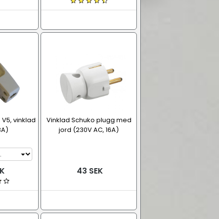
 V5, vinklad
Vinklad Schuko plugg med
3A)
jord (230V AC, 16A)
K
43 SEK