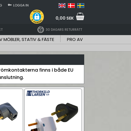
NG
LOGGA IN
0,00 SEK
ET
30 DAGARS RETURRÄTT
V MÖBLER, STATIV & FÄSTE
PRO AV
trömkontakterna finns i både EU
nslutning.