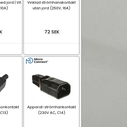
d jord | Vit
Vinklad strömhanakontakt
 10A)
utan jord (250V, 16A)
K
72 SEK
onkontakt
Apparat-strömhankontakt
 C13)
(230V AC, C14)