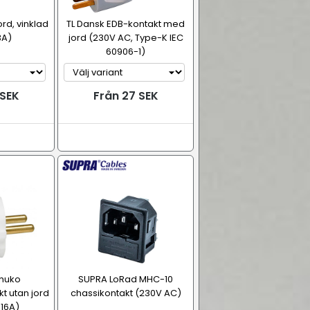
rd, vinklad
TL Dansk EDB-kontakt med
3A)
jord (230V AC, Type-K IEC
60906-1)
 SEK
Från 27 SEK
chuko
SUPRA LoRad MHC-10
t utan jord
chassikontakt (230V AC)
 16A)