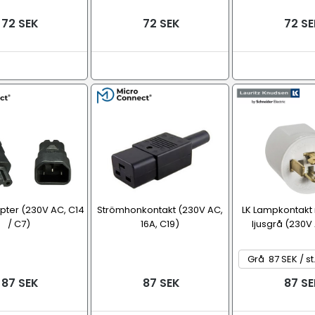
72 SEK
72 SEK
72 SE
ter (230V AC, C14
Strömhonkontakt (230V AC,
LK Lampkontakt 
/ C7)
16A, C19)
ljusgrå (230V 
87 SEK
87 SEK
87 SE