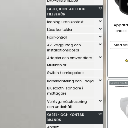
DMX-systemkabel
KABEL, KONTAKT OCH
TILLBEHÖR
ledning utan kontakt
Apparat
Lösa kontakter
chassi
Fjärrkontroll
AV-vägguttag och
installationsdosor
Adapter och omvandlare
Multikablar
Switch / omkopplare
Kabelhantering och -dölja
Bluetooth-sändare /
mottagare
Verktyg, mätutrustning
och underhåll
KABEL- OCH KONTAK
BRANDS
Apple®