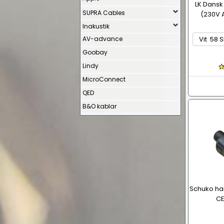
LK Dansk
SUPRA Cables
(230V A
Inakustik
AV-advance
Goobay
Lindy
MicroConnect
QED
B&O kablar
Schuko ha
CE