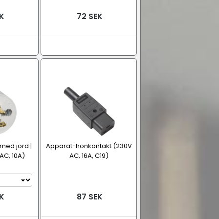
K
72 SEK
med jord |
Apparat-honkontakt (230V
AC, 10A)
AC, 16A, C19)
K
87 SEK