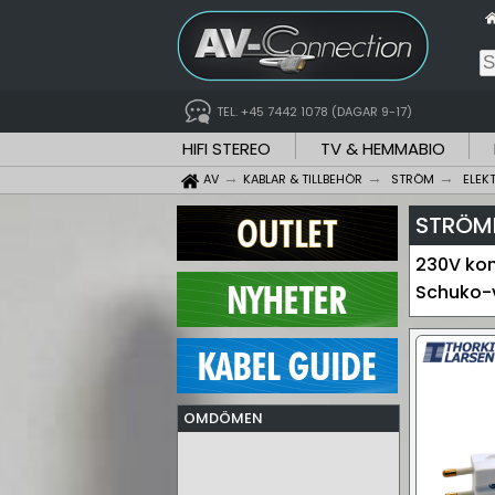
TEL. +45 7442 1078 (DAGAR 9-17)
HIFI STEREO
TV & HEMMABIO
AV
KABLAR & TILLBEHÖR
STRÖM
ELEK
STRÖMK
230V kon
Schuko-v
OMDÖMEN