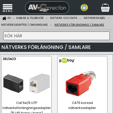
AV
KABLAR & TILLBEHÖR
NÄTVERK OCH DATA
NÄTVERKSKABEL
NÄTVERKSADAPTER / OMVANDLARE
NÄTVERKS FÖRLÄNGNING / SAMLARE
SÖK HÄR
NÄTVERKS FÖRLÄNGNING / SAMLARE
Cat 5e/6 UTP
CAT5 korsad
nätverksförlängningsadapter
nätverksadapter
(RJ45 hona - hona)