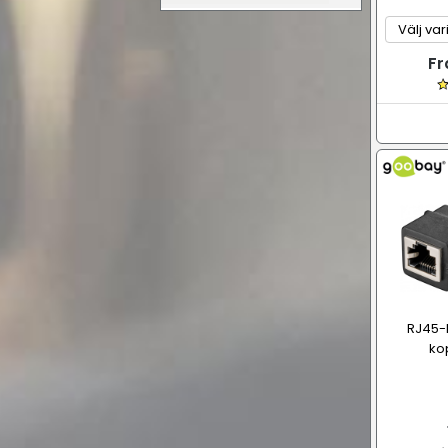
Fr
RJ45-ho
ko