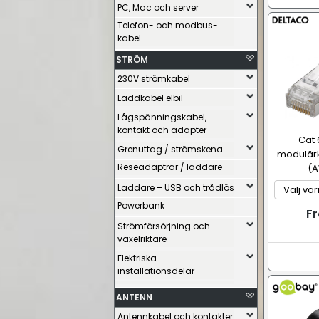
PC, Mac och server
Telefon- och modbus-
kabel
STRÖM
230V strömkabel
Laddkabel elbil
Lågspänningskabel,
kontakt och adapter
Cat 
Grenuttag / strömskena
modulärko
Reseadaptrar / laddare
(A
Laddare – USB och trådlös
Powerbank
Fr
Strömförsörjning och
växelriktare
Elektriska
installationsdelar
ANTENN
Antennkabel och kontakter