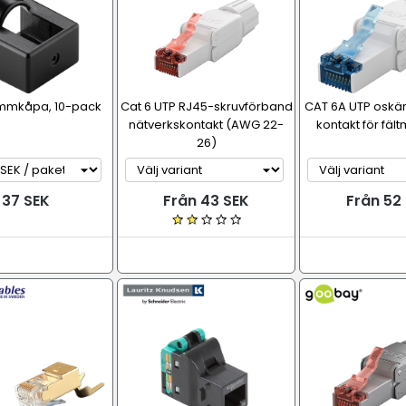
mmkåpa, 10-pack
Cat 6 UTP RJ45-skruvförband
CAT 6A UTP oskä
nätverkskontakt (AWG 22-
kontakt för fäl
26)
37 SEK
Från 43 SEK
Från 52