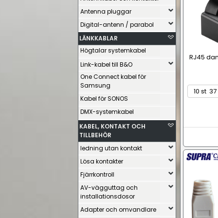
Antenna pluggar
Digital-antenn / parabol
LÄNKKABLAR
Högtalar systemkabel
RJ45 da
Link-kabel till B&O
One Connect kabel för
Samsung
Kabel för SONOS
DMX-systemkabel
KABEL, KONTAKT OCH
TILLBEHÖR
ledning utan kontakt
Lösa kontakter
Fjärrkontroll
AV-vägguttag och
installationsdosor
Adapter och omvandlare