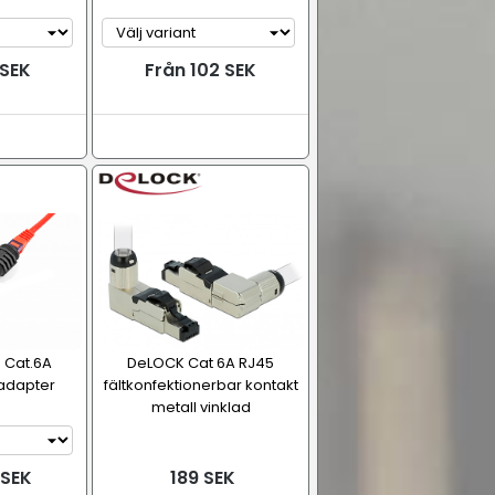
 SEK
Från 102 SEK
 Cat.6A
DeLOCK Cat 6A RJ45
adapter
fältkonfektionerbar kontakt
metall vinklad
 SEK
189 SEK