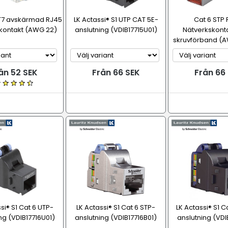
7 avskärmad RJ45
LK Actassi® S1 UTP CAT 5E-
Cat 6 STP
kontakt (AWG 22)
anslutning (VDIB17715U01)
Nätverkskont
skruvförband (
ån 52 SEK
Från 66 SEK
Från 66
si® S1 Cat 6 UTP-
LK Actassi® S1 Cat 6 STP-
LK Actassi® S1 C
ng (VDIB17716U01)
anslutning (VDIB17716B01)
anslutning (VDI