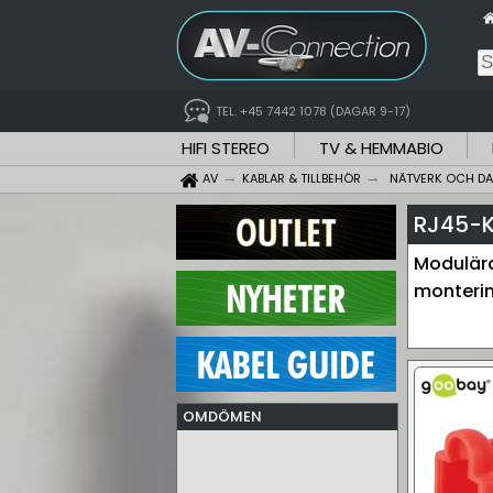
TEL. +45 7442 1078 (DAGAR 9-17)
HIFI STEREO
TV & HEMMABIO
AV
KABLAR & TILLBEHÖR
NÄTVERK OCH DA
RJ45-K
Modulära
monterin
OMDÖMEN