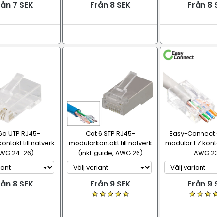
rån 7 SEK
Från 8 SEK
Från 8 
6a UTP RJ45-
Cat 6 STP RJ45-
Easy-Connect 
ntakt till nätverk
modulärkontakt till nätverk
modulär EZ kontak
WG 24-26)
(inkl. guide, AWG 26)
AWG 2
rån 8 SEK
Från 9 SEK
Från 9 