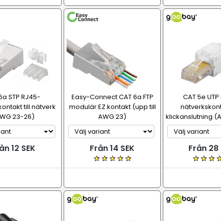
6a STP RJ45-
Easy-Connect CAT 6a FTP
CAT 5e UTP
ntakt till nätverk
modulär EZ kontakt (upp till
nätverkskont
WG 23-26)
AWG 23)
klickanslutning 
ån 12 SEK
Från 14 SEK
Från 28