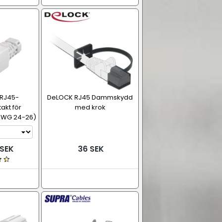
 RJ45-
DeLOCK RJ45 Dammskydd
akt för
med krok
(AWG 24-26)
 SEK
36 SEK