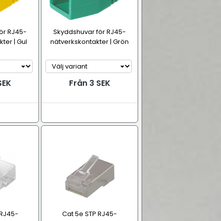
ör RJ45-
Skyddshuvar för RJ45-
ter | Gul
nätverkskontakter | Grön
SEK
Från 3 SEK
 RJ45-
Cat 5e STP RJ45-