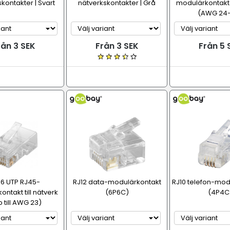
kontakter | Svart
nätverkskontakter | Grå
modulärkontakt t
(AWG 24
rån 3 SEK
Från 3 SEK
Från 5 
 6 UTP RJ45-
RJ12 data-modulärkontakt
RJ10 telefon-mod
ntakt till nätverk
(6P6C)
(4P4C
 till AWG 23)