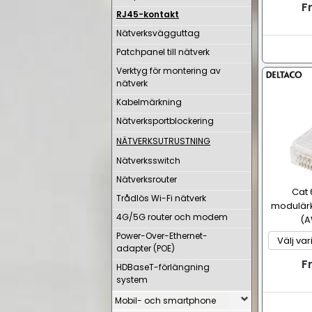
F
RJ45-kontakt
Nätverksvägguttag
Patchpanel till nätverk
Verktyg för montering av
nätverk
Kabelmärkning
Nätverksportblockering
NÄTVERKSUTRUSTNING
Nätverksswitch
Nätverksrouter
Cat 
Trådlös Wi-Fi nätverk
modulärko
4G/5G router och modem
(A
Power-Over-Ethernet-
adapter (POE)
F
HDBaseT-förlängning
system
Mobil- och smartphone