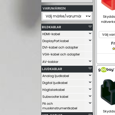
VARUMÄRKEN
Skydds
nätverks
BILDKABLAR
HDMI-kabel
DisplayPort kabel
F
DVI-kabel och adapter
VGA-kabel och adapter
AV-kablar
LJUDKABLAR
Analog ljudkabel
Digital ljudkabel
Högtalarkabel
Subwoofer kabel
PA och
musikinstrumentkabel
Skydds