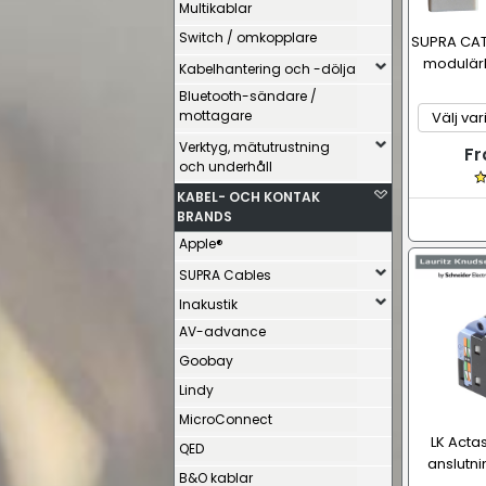
Multikablar
Switch / omkopplare
SUPRA CAT
modulär
Kabelhantering och -dölja
Bluetooth-sändare /
mottagare
Verktyg, mätutrustning
Fr
och underhåll
KABEL- OCH KONTAK
BRANDS
Apple®
SUPRA Cables
Inakustik
AV-advance
Goobay
Lindy
MicroConnect
LK Actas
QED
anslutni
B&O kablar