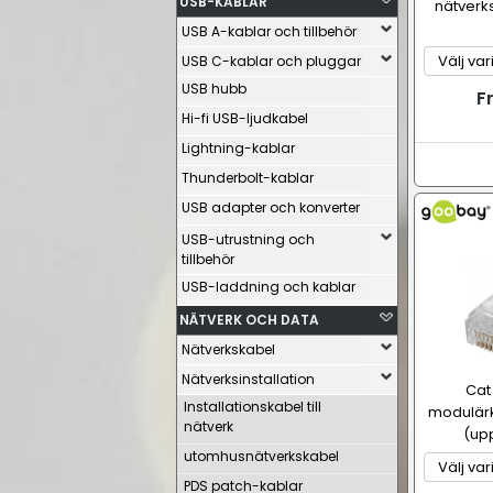
USB-KABLAR
nätverks
USB A-kablar och tillbehör
USB C-kablar och pluggar
USB hubb
F
Hi-fi USB-ljudkabel
Lightning-kablar
Thunderbolt-kablar
USB adapter och konverter
USB-utrustning och
tillbehör
USB-laddning och kablar
NÄTVERK OCH DATA
Nätverkskabel
Nätverksinstallation
Cat
Installationskabel till
modulärko
nätverk
(upp
utomhusnätverkskabel
PDS patch-kablar