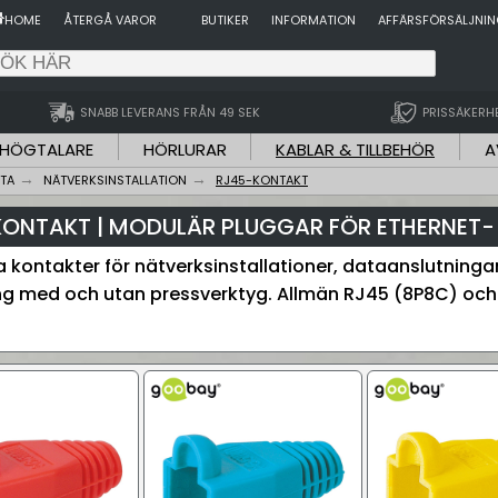
HOME
ÅTERGÅ VAROR
BUTIKER
INFORMATION
AFFÄRSFÖRSÄLJNI
SNABB LEVERANS FRÅN 49 SEK
PRISSÄKERH
HÖGTALARE
HÖRLURAR
KABLAR & TILLBEHÖR
A
TA
NÄTVERKSINSTALLATION
RJ45-KONTAKT
ONTAKT | MODULÄR PLUGGAR FÖR ETHERNET
 kontakter för nätverksinstallationer, dataanslutninga
g med och utan pressverktyg. Allmän RJ45 (8P8C) och 