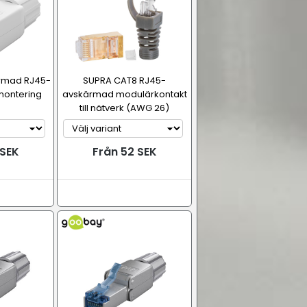
rmad RJ45-
SUPRA CAT8 RJ45-
tmontering
avskärmad modulärkontakt
till nätverk (AWG 26)
 SEK
Från 52 SEK