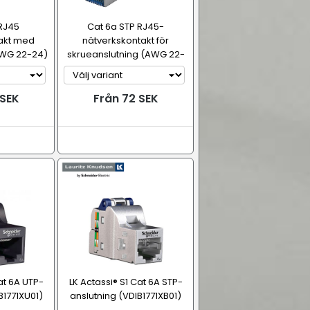
 RJ45
Cat 6a STP RJ45-
akt med
nätverkskontakt för
AWG 22-24)
skrueanslutning (AWG 22-
24)
 SEK
Från 72 SEK
at 6A UTP-
LK Actassi® S1 Cat 6A STP-
B1771XU01)
anslutning (VDIB1771XB01)