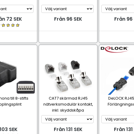
ån 72 SEK
Från 96 SEK
Från 96
na till 8-stifts
CAT7 skärmad RJ45
DeLOCK RJ45
pplingsplint
nätverksmodulär kontakt,
Förlängnings
inkl. skyddskåpa
103 SEK
Från 131 SEK
Från 131