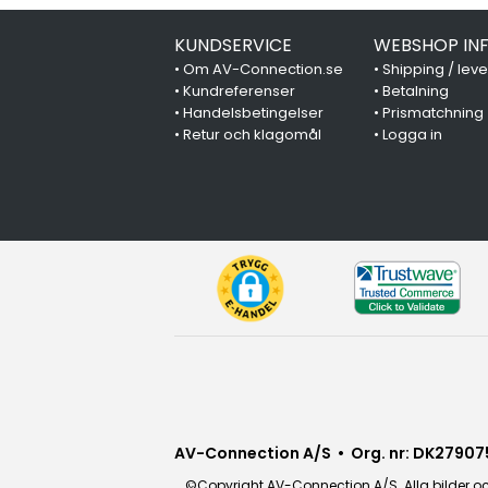
KUNDSERVICE
WEBSHOP IN
•
Om AV-Connection.se
•
Shipping / lev
•
Kundreferenser
•
Betalning
•
Handelsbetingelser
•
Prismatchning
•
Retur och klagomål
•
Logga in
AV-Connection A/S • Org. nr: DK27907
©Copyright AV-Connection A/S. Alla bilder och