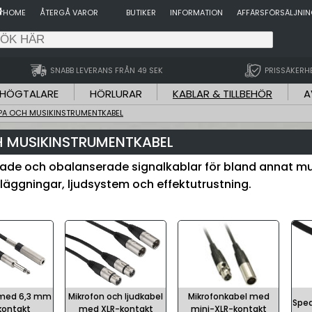
HOME
ÅTERGÅ VAROR
BUTIKER
INFORMATION
AFFÄRSFÖRSÄLJNI
SNABB LEVERANS FRÅN 49 SEK
PRISSÄKERH
HÖGTALARE
HÖRLURAR
KABLAR & TILLBEHÖR
A
PA OCH MUSIKINSTRUMENTKABEL
 MUSIKINSTRUMENTKABEL
ade och obalanserade signalkablar för bland annat mu
nläggningar, ljudsystem och effektutrustning.
 med 6,3 mm
Mikrofon och ljudkabel
Mikrofonkabel med
Spea
kontakt
med XLR-kontakt
mini-XLR-kontakt