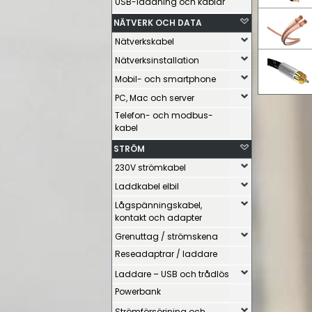
USB-laddning och kablar
NÄTVERK OCH DATA
Nätverkskabel
Nätverksinstallation
Mobil- och smartphone
PC, Mac och server
Telefon- och modbus-
kabel
STRÖM
230V strömkabel
Laddkabel elbil
Lågspänningskabel,
kontakt och adapter
Grenuttag / strömskena
Reseadaptrar / laddare
Laddare – USB och trådlös
Powerbank
Strömförsörjning och