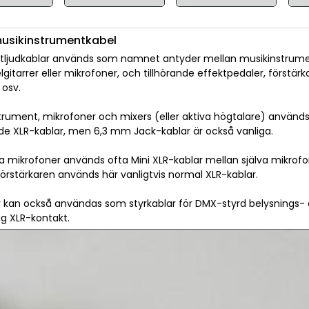
usikinstrumentkabel
tljudkablar används som namnet antyder mellan musikinstrument
gitarrer eller mikrofoner, och tillhörande effektpedaler, förstärk
 osv.
trument, mikrofoner och mixers (eller aktiva högtalare) används
de XLR-kablar, men 6,3 mm Jack-kablar är också vanliga.
ösa mikrofoner används ofta Mini XLR-kablar mellan själva mikro
 förstärkaren används här vanligtvis normal XLR-kablar.
r kan också användas som styrkablar för DMX-styrd belysnings-
lig XLR-kontakt.