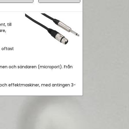
, till
are,
 oftast
fonen och sändaren (microport). Från
 och effektmaskiner, med antingen 3-