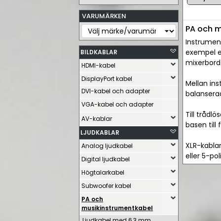
VARUMÄRKEN
PA och m
Instrumen
exempel el
BILDKABLAR
mixerbord
HDMI-kabel
DisplayPort kabel
Mellan ins
DVI-kabel och adapter
balansera
VGA-kabel och adapter
Till trådl
AV-kablar
basen till
LJUDKABLAR
XLR-kabla
Analog ljudkabel
eller 5-po
Digital ljudkabel
Högtalarkabel
Subwoofer kabel
PA och
musikinstrumentkabel
Ljudkabel med 6,3 mm