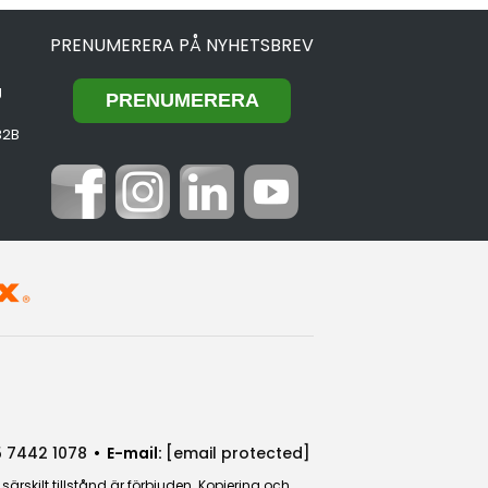
PRENUMERERA PÅ NYHETSBREV
g
B2B
 7442 1078
• E-mail:
[email protected]
rskilt tillstånd är förbjuden. Kopiering och