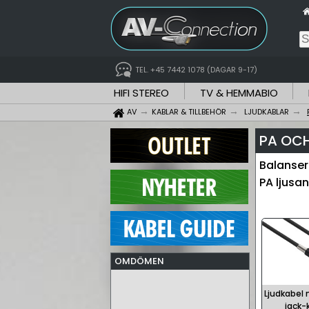
TEL. +45 7442 1078 (DAGAR 9-17)
HIFI STEREO
TV & HEMMABIO
AV
KABLAR & TILLBEHÖR
LJUDKABLAR
PA OCH
Balanser
PA ljusa
OMDÖMEN
Ljudkabel
jack-