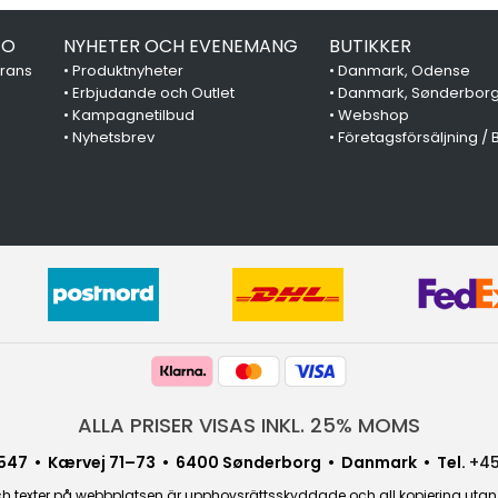
FO
NYHETER OCH EVENEMANG
BUTIKKER
erans
•
Produktnyheter
•
Danmark, Odense
•
Erbjudande och Outlet
•
Danmark, Sønderbor
•
Kampagnetilbud
•
Webshop
•
Nyhetsbrev
•
Företagsförsäljning / 
ALLA PRISER VISAS INKL. 25% MOMS
547 • Kærvej 71–73 • 6400 Sønderborg • Danmark • Tel.
+45
 texter på webbplatsen är upphovsrättsskyddade och all kopiering utan sä