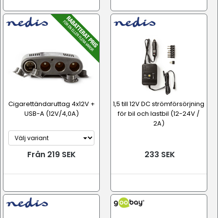
Cigarettändaruttag 4x12V +
1,5 till 12V DC strömförsörjning
USB-A (12V/4,0A)
för bil och lastbil (12-24V /
2A)
Från 219 SEK
233 SEK