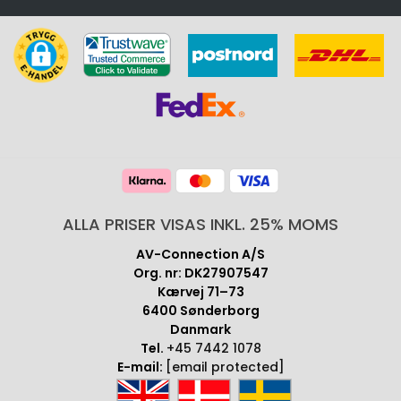
ALLA PRISER VISAS INKL. 25% MOMS
AV-Connection A/S
Org. nr: DK27907547
Kærvej 71–73
6400 Sønderborg
Danmark
Tel.
+45 7442 1078
E-mail:
[email protected]