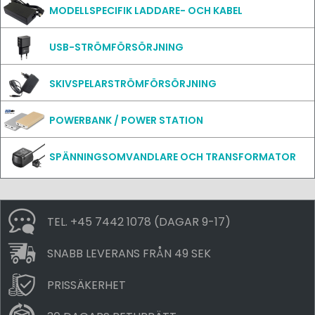
MODELLSPECIFIK LADDARE- OCH KABEL
USB-STRÖMFÖRSÖRJNING
SKIVSPELARSTRÖMFÖRSÖRJNING
POWERBANK / POWER STATION
SPÄNNINGSOMVANDLARE OCH TRANSFORMATOR
TEL. +45 7442 1078 (DAGAR 9-17)
SNABB LEVERANS FRÅN 49 SEK
PRISSÄKERHET