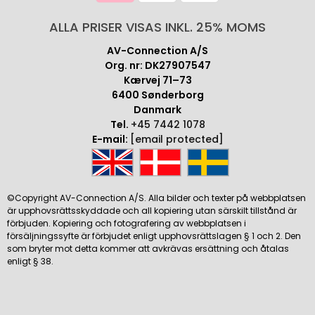
ALLA PRISER VISAS INKL. 25% MOMS
AV-Connection A/S
Org. nr: DK27907547
Kærvej 71–73
6400 Sønderborg
Danmark
Tel.
+45 7442 1078
E-mail:
[email protected]
©Copyright AV-Connection A/S. Alla bilder och texter på webbplatsen
är upphovsrättsskyddade och all kopiering utan särskilt tillstånd är
förbjuden. Kopiering och fotografering av webbplatsen i
försäljningssyfte är förbjudet enligt upphovsrättslagen § 1 och 2. Den
som bryter mot detta kommer att avkrävas ersättning och åtalas
enligt § 38.