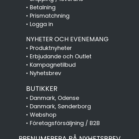
•
Betalning
•
Prismatchning
•
Logga in
NYHETER OCH EVENEMANG
•
Produktnyheter
•
Erbjudande och Outlet
•
Kampagnetilbud
•
Nyhetsbrev
BUTIKKER
•
Danmark, Odense
•
Danmark, Sønderborg
•
Webshop
•
Företagsförsäljning / B2B
PRENUMERERA PÅ NYHETSBREV