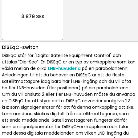
3.879 SEK
DiSEqC-switch
DiSEqC står för "Digital Satellite Equipment Control" och
uttalas "Die-Sec". En DiSEqC är en typ av omkopplare som kan
växla mellan de olika
LNB-huvudena
på en parabolantenn.
Anledningen till att du behöver en DiSEqC är att de flesta
satellitmottagare idag bara har 1 LNB-ingång och du vill ofta
ha fler LNB-huvuden (fler positioner) på din parabolantenn.
Om du vill ansluta 2 eller fler LNB-huvuden måste du använda
en DiSEqC för att styra detta. DiSEqC använder vanligtvis 22
kHz som signalgenerator för att få denna omkoppling att ske,
kommandona skickas digitalt från satellitmottagaren, som
ett enda meddelande. Satellitmottagaren fungerar därför
som en signalgenerator för DiSEqC-omkopplaren och talar
med dessa digitala meddelanden om vilken LNB-ingång du