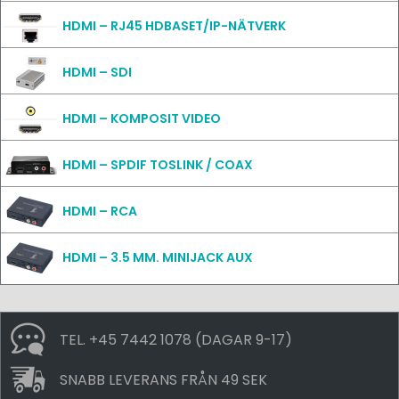
HDMI – RJ45 HDBASET/IP-NÄTVERK
HDMI – SDI
HDMI – KOMPOSIT VIDEO
HDMI – SPDIF TOSLINK / COAX
HDMI – RCA
HDMI – 3.5 MM. MINIJACK AUX
TEL. +45 7442 1078 (DAGAR 9-17)
SNABB LEVERANS FRÅN 49 SEK