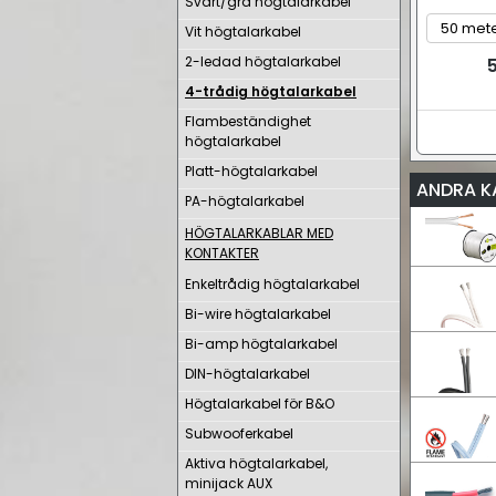
Svart/grå högtalarkabel
Vit högtalarkabel
2-ledad högtalarkabel
5
4-trådig högtalarkabel
Flambeständighet
högtalarkabel
Platt-högtalarkabel
ANDRA K
PA-högtalarkabel
HÖGTALARKABLAR MED
KONTAKTER
Enkeltrådig högtalarkabel
Bi-wire högtalarkabel
Bi-amp högtalarkabel
DIN-högtalarkabel
Högtalarkabel för B&O
Subwooferkabel
Aktiva högtalarkabel,
minijack AUX