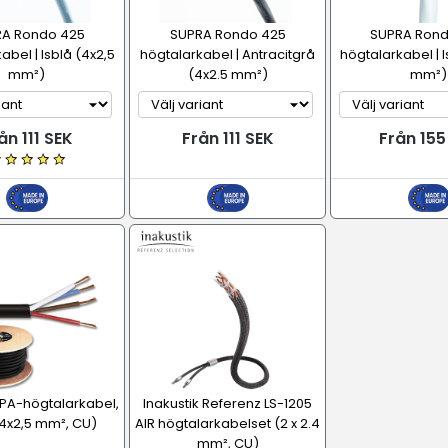
A Rondo 425
SUPRA Rondo 425
SUPRA Rond
abel | Isblå (4x2,5
högtalarkabel | Antracitgrå
högtalarkabel | I
mm²)
(4x2.5 mm²)
mm²)
ån 111 SEK
Från 111 SEK
Från 155
 PA-högtalarkabel,
Inakustik Referenz LS-1205
(4x2,5 mm², CU)
AIR högtalarkabelset (2 x 2.4
mm², CU)