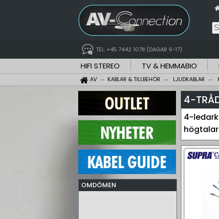
TEL. +45 7442 1078 (DAGAR 9-17)
HIFI STEREO
TV & HEMMABIO
AV
KABLAR & TILLBEHÖR
LJUDKABLAR
4-TRÅ
4-ledarka
högtalar
OMDÖMEN