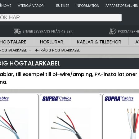
HOME
ÅTERGÅ VAROR
BUTIKER
INFORMATION
AFFÄRSFÖRSÄLJNI
SNABB LEVERANS FRÅN 49 SEK
PRISSÄKERH
HÖGTALARE
HÖRLURAR
KABLAR & TILLBEHÖR
A
HÖGTALARKABEL
4-TRÅDIG HÖGTALARKABEL
DIG HÖGTALARKABEL
blar, till exempel till bi-wire/amping, PA-installationer 
na.