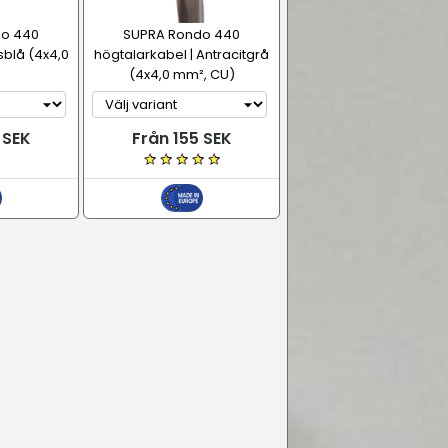
o 440
SUPRA Rondo 440
sblå (4x4,0
högtalarkabel | Antracitgrå
(4x4,0 mm², CU)
 SEK
Från 155 SEK