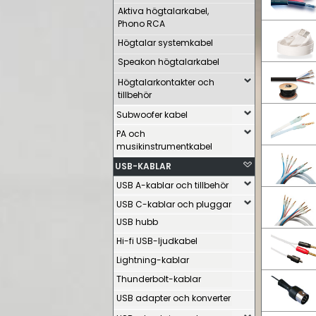
Aktiva högtalarkabel,
Phono RCA
Högtalar systemkabel
Speakon högtalarkabel
Högtalarkontakter och
tillbehör
Subwoofer kabel
PA och
musikinstrumentkabel
USB-KABLAR
USB A-kablar och tillbehör
USB C-kablar och pluggar
USB hubb
Hi-fi USB-ljudkabel
Lightning-kablar
Thunderbolt-kablar
USB adapter och konverter