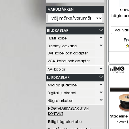
VARUMÄRKEN
SUPR
högtalark
BILDKABLAR
HDMI-kabel
Fr
DisplayPort kabel
DVI-kabel och adapter
VGA-kabel och adapter
AV-kablar
LJUDKABLAR
Analog ljudkabel
Digital ljudkabel
Högtalarkabel
HÖGTALARKABLAR UTAN
KONTAKT
Stageline
Billig högtalarkabel
svart 