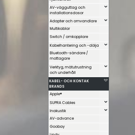
AV-vägguttag och
installationsdosor
Adapter och omvandlare
Multikablar
Switch / omkopplare
Kabelhantering och -dölja
Bluetooth-sändare /
mottagare
Verktyg, mätutrustning
och underhåll
KABEL- OCH KONTAK
BRANDS
Apple®
SUPRA Cables
Inakustik
AV-advance
Goobay
Lindy