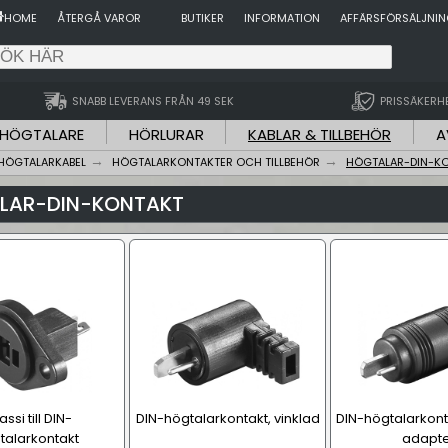
HOME
ÅTERGÅ VAROR
BUTIKER
INFORMATION
AFFÄRSFÖRSÄLJNI
SNABB LEVERANS FRÅN 49 SEK
PRISSÄKERH
HÖGTALARE
HÖRLURAR
KABLAR & TILLBEHÖR
A
HÖGTALARKABEL
HÖGTALARKONTAKTER OCH TILLBEHÖR
HÖGTALAR-DIN-K
LAR-DIN-KONTAKT
ssi till DIN-
DIN-högtalarkontakt, vinklad
DIN-högtalarkonta
talarkontakt
adapte