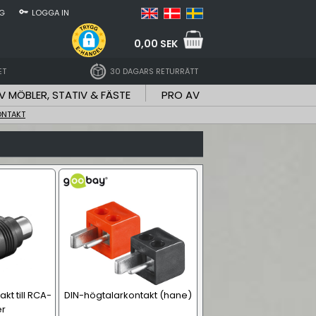
NG
LOGGA IN
0,00 SEK
ET
30 DAGARS RETURRÄTT
V MÖBLER, STATIV & FÄSTE
PRO AV
ONTAKT
kt till RCA-
DIN-högtalarkontakt (hane)
r