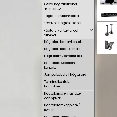
Aktiva högtalarkabel,
Phono RCA
Högtalar systemkabel
Speakon högtalarkabel
Högtalarkontakter och
tillbehör
Högtalar-banankontakt
Högtalar-spadkontakt
Högtalar-DIN-kontakt
Högtalare Speakon-
kontakt
Jumperkabel till högtalare
Terminalkontakt
högtalare
Högtalarisoleringsfötter
och spikar
Högtalaromkopplare /
switch
Högtalarbeslag och