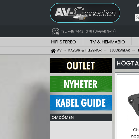
TEL. +45 7442 1078 (DAGAR 9-17)
HIFI STEREO
TV & HEMMABIO
AV
KABLAR & TILLBEHÖR
LJUDKABLAR
HÖGTA
OMDÖMEN
Cha
hög