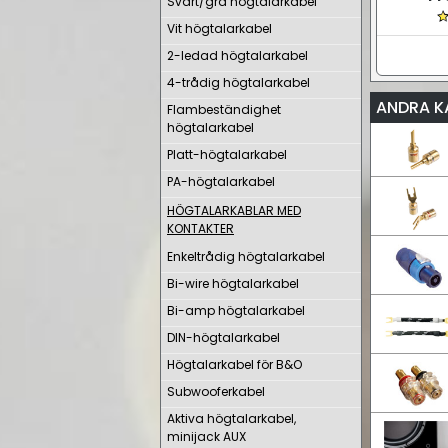
Svart/grå högtalarkabel
Vit högtalarkabel
2-ledad högtalarkabel
4-trådig högtalarkabel
ANDRA K
Flambeständighet
högtalarkabel
Platt-högtalarkabel
PA-högtalarkabel
HÖGTALARKABLAR MED
KONTAKTER
Enkeltrådig högtalarkabel
Bi-wire högtalarkabel
Bi-amp högtalarkabel
DIN-högtalarkabel
Högtalarkabel för B&O
Subwooferkabel
Aktiva högtalarkabel,
minijack AUX