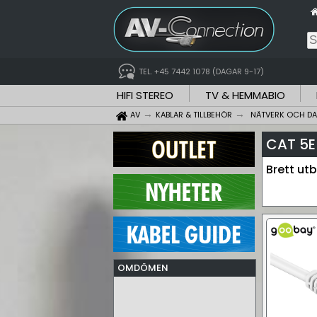
TEL. +45 7442 1078 (DAGAR 9-17)
HIFI STEREO
TV & HEMMABIO
AV
KABLAR & TILLBEHÖR
NÄTVERK OCH DA
CAT 5E
Brett ut
OMDÖMEN