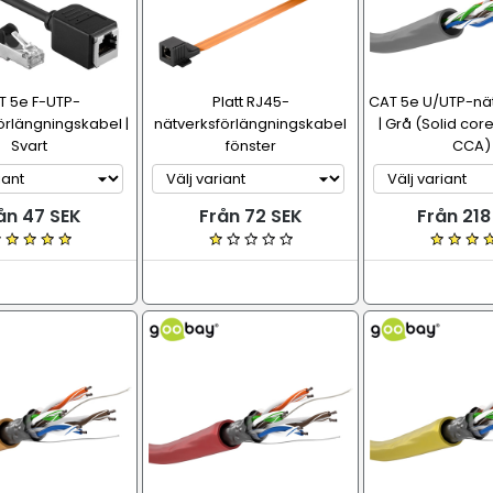
T 5e F-UTP-
Platt RJ45-
CAT 5e U/UTP-nä
örlängningskabel |
nätverksförlängningskabel
| Grå (Solid co
Svart
fönster
CCA)
ån 47 SEK
Från 72 SEK
Från 218