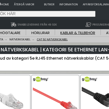
HOME
ÅTERGÅ VAROR
BUTIKER
INFORMATION
AFFÄRSFÖRSÄLJNI
SNABB LEVERANS FRÅN 49 SEK
PRISSÄKERH
HÖGTALARE
HÖRLURAR
KABLAR & TILLBEHÖR
A
TA
NÄTVERKSKABEL
CAT 5E NÄTVERKSKABEL
 NÄTVERKSKABEL | KATEGORI 5E ETHERNET LA
bud av kategori 5e RJ45 Ethernet nätverkskablar (CAT 5e)