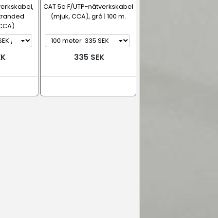
erkskabel,
CAT 5e F/UTP-nätverkskabel
stranded
(mjuk, CCA), grå | 100 m.
CCA)
EK
335 SEK