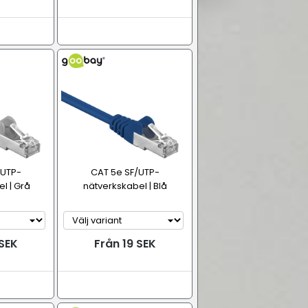
/UTP-
CAT 5e SF/UTP-
l | Grå
nätverkskabel | Blå
 SEK
Från 19 SEK