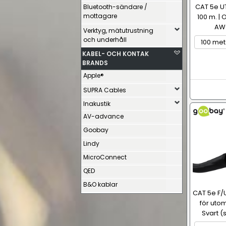
CAT 5e U
Bluetooth-sändare /
mottagare
100 m. |
AW
Verktyg, mätutrustning
och underhåll
KABEL- OCH KONTAK
BRANDS
Apple®
SUPRA Cables
Inakustik
AV-advance
Goobay
Lindy
MicroConnect
QED
B&O kablar
CAT 5e F/
för utom
Svart (s