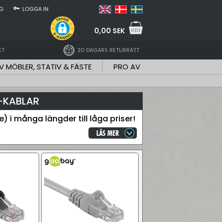
NG
LOGGA IN
0,00 SEK
ET
30 DAGARS RETURRÄTT
V MÖBLER, STATIV & FÄSTE
PRO AV
N-KABLAR
 i många längder till låga priser!