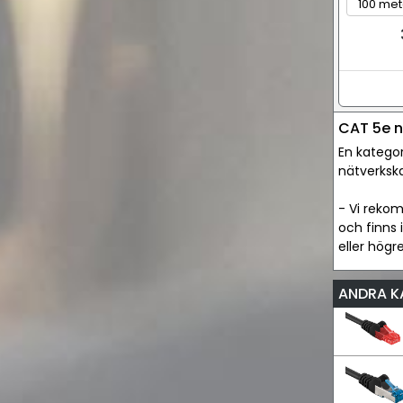
CAT 5e n
En kategor
nätverkska
- Vi reko
och finns 
eller högr
ANDRA K