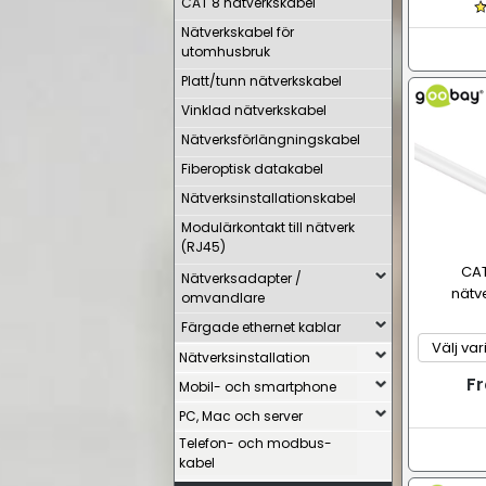
CAT 8 nätverkskabel
Nätverkskabel för
utomhusbruk
Platt/tunn nätverkskabel
Vinklad nätverkskabel
Nätverksförlängningskabel
Fiberoptisk datakabel
Nätverksinstallationskabel
Modulärkontakt till nätverk
(RJ45)
CAT
Nätverksadapter /
nätve
omvandlare
Färgade ethernet kablar
Nätverksinstallation
Fr
Mobil- och smartphone
PC, Mac och server
Telefon- och modbus-
kabel