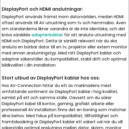
DisplayPort och HDMI anslutningar:
DisplayPort används främst inom datorvärlden, medan HDMI
oftast används till AV utrustning som tv och hemmabio. Även
om standarderna liknar varandra är de inte identiska, och det
krävs särskilda
adapterkablar
för att ansluta utrustning med
HDMI och DisplayPort. Detta är särskilt relevant när du ska
ansluta en bärbar dator till en tv, projektor eller extern monitor
med annan anslutningstyp. Med rätt DisplayPort kablar och
adaptrar säkerställer du kompatibilitet, stabil drift och optimal
bildkvalitet i din installation.
Stort utbud av DisplayPort kablar hos oss:
Hos AV-Connection hittar du ett av marknadens mest
omfattande sortiment av DisplayPort kablar i hög kvalitet,
samlat på ett och samma ställe. Oavsett om du söker
DisplayPort kabel till kontor, gaming, grafiskt arbete eller
professionell AV installation finns det en lösning som matchar
dina behov. Med fokus på kompatibilitet, tillförlitlighet och
framtidssäkring är DisplayPort kablar ett säkert val när du vill
säkerställa optimal anslutning mellan dator, skärm, monitor