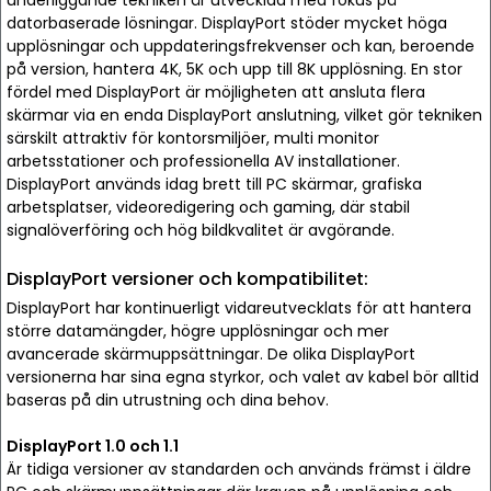
underliggande tekniken är utvecklad med fokus på
datorbaserade lösningar. DisplayPort stöder mycket höga
upplösningar och uppdateringsfrekvenser och kan, beroende
på version, hantera 4K, 5K och upp till 8K upplösning. En stor
fördel med DisplayPort är möjligheten att ansluta flera
skärmar via en enda DisplayPort anslutning, vilket gör tekniken
särskilt attraktiv för kontorsmiljöer, multi monitor
arbetsstationer och professionella AV installationer.
DisplayPort används idag brett till PC skärmar, grafiska
arbetsplatser, videoredigering och gaming, där stabil
signalöverföring och hög bildkvalitet är avgörande.
DisplayPort versioner och kompatibilitet:
DisplayPort har kontinuerligt vidareutvecklats för att hantera
större datamängder, högre upplösningar och mer
avancerade skärmuppsättningar. De olika DisplayPort
versionerna har sina egna styrkor, och valet av kabel bör alltid
baseras på din utrustning och dina behov.
DisplayPort 1.0 och 1.1
Är tidiga versioner av standarden och används främst i äldre