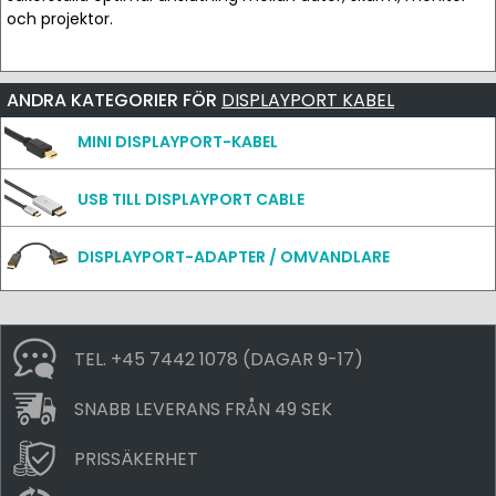
och projektor.
ANDRA KATEGORIER FÖR
DISPLAYPORT KABEL
MINI DISPLAYPORT-KABEL
USB TILL DISPLAYPORT CABLE
DISPLAYPORT-ADAPTER / OMVANDLARE
TEL. +45 7442 1078 (DAGAR 9-17)
SNABB LEVERANS FRÅN 49 SEK
PRISSÄKERHET