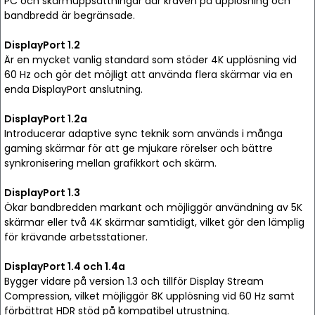
PC och skärmuppsättningar där kraven på upplösning och
bandbredd är begränsade.
DisplayPort 1.2
Är en mycket vanlig standard som stöder 4K upplösning vid
60 Hz och gör det möjligt att använda flera skärmar via en
enda DisplayPort anslutning.
DisplayPort 1.2a
Introducerar adaptive sync teknik som används i många
gaming skärmar för att ge mjukare rörelser och bättre
synkronisering mellan grafikkort och skärm.
DisplayPort 1.3
Ökar bandbredden markant och möjliggör användning av 5K
skärmar eller två 4K skärmar samtidigt, vilket gör den lämplig
för krävande arbetsstationer.
DisplayPort 1.4 och 1.4a
Bygger vidare på version 1.3 och tillför Display Stream
Compression, vilket möjliggör 8K upplösning vid 60 Hz samt
förbättrat HDR stöd på kompatibel utrustning.