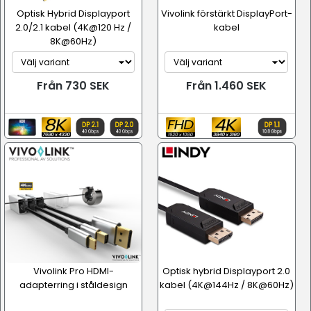
Optisk Hybrid Displayport
Vivolink förstärkt DisplayPort-
2.0/2.1 kabel (4K@120 Hz /
kabel
8K@60Hz)
Från 730 SEK
Från 1.460 SEK
Vivolink Pro HDMI-
Optisk hybrid Displayport 2.0
adapterring i ståldesign
kabel (4K@144Hz / 8K@60Hz)