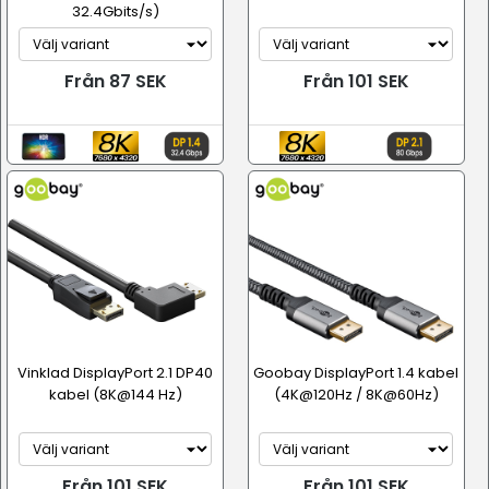
32.4Gbits/s)
Från 87 SEK
Från 101 SEK
Vinklad DisplayPort 2.1 DP40
Goobay DisplayPort 1.4 kabel
kabel (8K@144 Hz)
(4K@120Hz / 8K@60Hz)
Från 101 SEK
Från 101 SEK