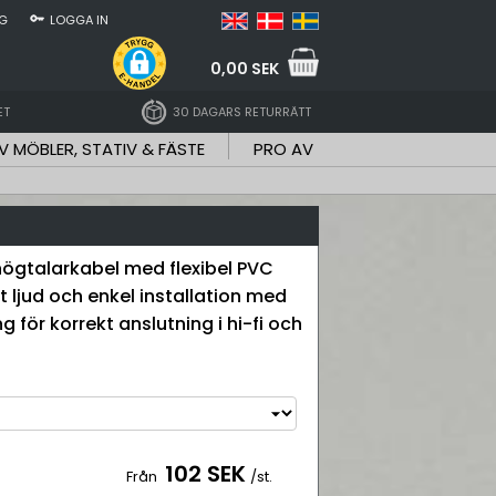
NG
LOGGA IN
0,00 SEK
ET
30 DAGARS RETURRÄTT
V MÖBLER, STATIV & FÄSTE
PRO AV
ögtalarkabel med flexibel PVC
t ljud och enkel installation med
g för korrekt anslutning i hi-fi och
102 SEK
Från
/st.