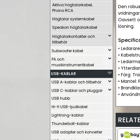
Aktiva högtalarkabel,
Den robus
Phono RCA
vridningar
Högtalar systemkabel
Oavsett om
lösning.
Speakon högtalarkabel
Högtalarkontakter och
Specific
tillbehör
• Ledarar
Subwoofer kabel
• Kabelstr
PA och
• Ledarma
musikinstrumentkabel
• Ytterdi
USB-KABLAR
• Färg: Tr
• Mantel:
USB A-kablar och tillbehör
• Brandkla
USB C-kablar och pluggar
• Användn
USB hubb
Hi-fi USB-ljudkabel
Lightning-kablar
RELAT
Thunderbolt-kablar
USB adapter och konverter