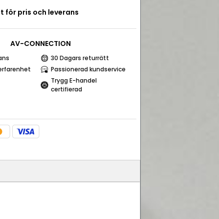
t för pris och leverans
AV-CONNECTION
ans
30 Dagars returrätt
erfarenhet
Passionerad kundservice
Trygg E-handel
certifierad