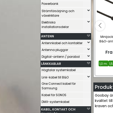
Powerbank
Strömförsörjning och
växelriktare
Elektriska
installationsdelar
ANTENN
Minijack
B&O-anlä
Antennkabel och kontakter
Antenna pluggar
Fra
Digital-antenn / parabol
LÄNKKABLAR
1,0 m.
1,
Högtalar systemkabel
Link-kabel till B&O
One Connect kabel för
Produk
Samsung
Kabel för SONOS
Goobay är 
kvalitet ti
DMX-systemkabel
kraven oc
KABEL, KONTAKT OCH