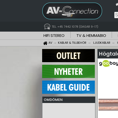
TEL. +45 7442 1078 (DAGAR 9-17)
HIFI STEREO
TV & HEMMABIO
AV
KABLAR & TILLBEHÖR
LJUDKABLAR
Högtal
OMDÖMEN