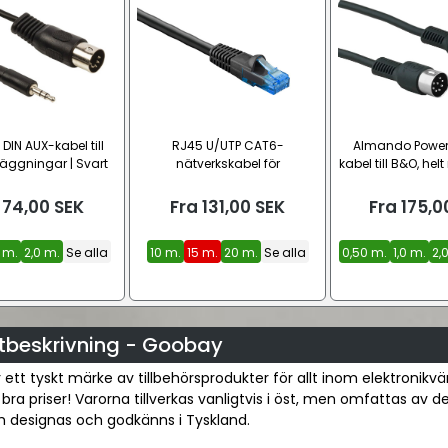
 DIN AUX-kabel till
RJ45 U/UTP CAT6-
Almando Power
ggningar | Svart
nätverkskabel för
kabel till B&O, he
utomhusbruk (CU)
8 trådar) |
74,00
SEK
Fra
131,00
SEK
Fra
175,0
5 m.
2,0 m.
Se alla
10 m.
15 m.
20 m.
Se alla
0,50 m.
1,0 m.
2,
tbeskrivning - Goobay
ett tyskt märke av tillbehörsprodukter för allt inom elektronikvä
ll bra priser! Varorna tillverkas vanligtvis i öst, men omfattas av de
h designas och godkänns i Tyskland.