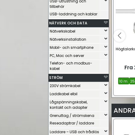
USB-utrustning och
tillbehör
USB-laddning och kablar
NÄTVERK OCH DATA
Nätverkskabel
Nätverksinstallation
Mobil- och smartphone
Högtalarka
PC, Mac och server
Telefon- och modbus-
Fra
kabel
STRÖM
10 m.
25
230V strömkabel
Laddkabel elbil
Lågspänningskabel,
kontakt och adapter
ANDRA
Grenuttag / strömskena
Reseadaptrar / laddare
Laddare – USB och trådlös