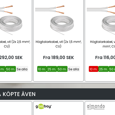
bel, vit (2x 2,5 mm²,
Högtalarkabel, vit (2x 1,5 mm²,
Högtalarkabel, v
CU)
CU)
mm², C
292,00
SEK
Fra
189,00
SEK
Fra
116,0
 m.
50 m.
Se alla
10 m.
25 m.
50 m.
Se alla
10 m.
25 m.
50 
 KÖPTE ÄVEN