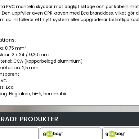
ta PVC manteln skyddar mot dagligt slitage och gör kabeln mot
. Den uppfyller även CPR kraven med Eca brandklass, vilket gör d
 du installerar ett nytt system eller uppgraderar befintliga kabla
ations:
ea: 0,75 mm²
uktur: 2 x 24 / 0,20 mm
terial: CCA (kopparbelagd aluminium)
ameter: ca. 2,5 mm
ansparent
 PVC
ss: Eca
ing: Högtalare, hi-fi, hemmabio
ERADE PRODUKTER