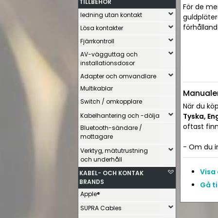
TILLBEHÖR
För de me
ledning utan kontakt
guldpläter
förhållande
Lösa kontakter
Fjärrkontroll
AV-vägguttag och
installationsdosor
Adapter och omvandlare
Multikablar
Manuale
Switch / omkopplare
När du köp
Kabelhantering och -dölja
Tyska, En
oftast fin
Bluetooth-sändare /
mottagare
- Om du in
Verktyg, mätutrustning
och underhåll
Visa
KABEL- OCH KONTAK
BRANDS
Gå t
Apple®
SUPRA Cables