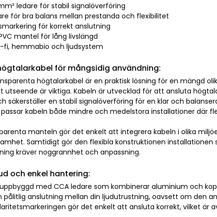
 mm² ledare för stabil signalöverföring
re för bra balans mellan prestanda och flexibilitet
tsmarkering för korrekt anslutning
k PVC mantel för lång livslängd
hi-fi, hemmabio och ljudsystem
 högtalarkabel för mångsidig användning:
sparenta högtalarkabel är en praktisk lösning för en mängd olika
t utseende är viktiga. Kabeln är utvecklad för att ansluta högtalare
 säkerställer en stabil signalöverföring för en klar och balanser
assar kabeln både mindre och medelstora installationer där flexib
arenta manteln gör det enkelt att integrera kabeln i olika miljö
mhet. Samtidigt gör den flexibla konstruktionen installationen 
ning kräver noggrannhet och anpassning.
jud och enkel hantering:
 uppbyggd med CCA ledare som kombinerar aluminium och kopp
 pålitlig anslutning mellan din ljudutrustning, oavsett om den a
laritetsmarkeringen gör det enkelt att ansluta korrekt, vilket är a