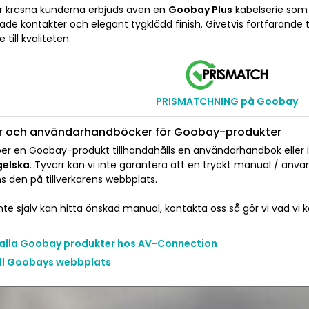
r kräsna kunderna erbjuds även en
Goobay Plus
kabelserie som ä
ade kontakter och elegant tygklädd finish. Givetvis fortfarande till
 till kvaliteten.
PRISMATCHNING på Goobay
r och användarhandböcker för Goobay-produkter
er en Goobay-produkt tillhandahålls en användarhandbok eller ins
gelska
. Tyvärr kan vi inte garantera att en tryckt manual / anv
ns den på tillverkarens webbplats.
te själv kan hitta önskad manual, kontakta oss så gör vi vad vi kan 
 alla Goobay produkter hos AV-Connection
ill Goobays webbplats