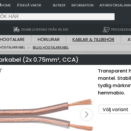
HOME
ÅTERGÅ VAROR
BUTIKER
INFORMATION
AFFÄRSFÖRSÄLJNI
SNABB LEVERANS FRÅN 49 SEK
PRISSÄKERH
HÖGTALARE
HÖRLURAR
KABLAR & TILLBEHÖR
A
HÖGTALARKABEL
BILLIG HÖGTALARKABEL
arkabel (2x 0.75mm², CCA)
Transparent h
mantel. Stabil
tydlig märknin
hemmabio.