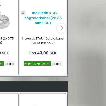
it (2x 0,75
Inakustik STAR högtalarkabel
Inakustik Premium LS-
U)
(2x 2,5 mm², CU)
högtalarkabel | Antracit
(2x 1,50 mm², CU)
0
SEK
Fra
43,00
SEK
Fra
41,00
SEK
m.
Se alla
Pr. m.
10 m.
25 m.
Se alla
Pr. m.
150 m.