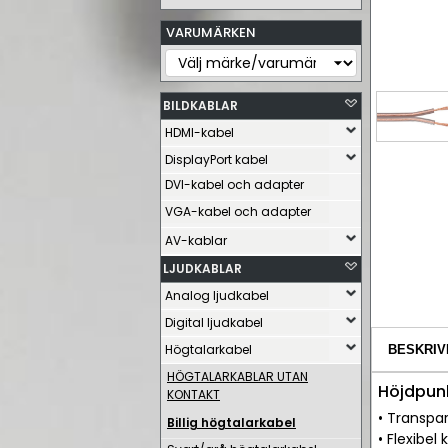
VARUMÄRKEN
BILDKABLAR
HDMI-kabel
DisplayPort kabel
DVI-kabel och adapter
VGA-kabel och adapter
AV-kablar
LJUDKABLAR
Analog ljudkabel
Digital ljudkabel
Högtalarkabel
BESKRIV
HÖGTALARKABLAR UTAN
Höjdpunk
KONTAKT
• Transpa
Billig högtalarkabel
• Flexibel