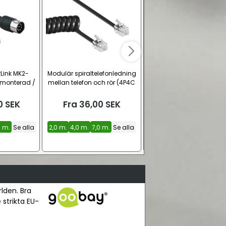
Link MK2-
Modulär spiraltelefonledning
Goobay Y-split subwoo
lt monterad /
mellan telefon och rör (4P4C
 Svart
/ RJ10 / RJ22)
0
SEK
Fra
36,00
SEK
Fra
145,00
SEK
0 m.
Se alla
2,0 m.
4,0 m.
7,0 m.
Se alla
2,0 m.
3,0 m.
5,0 m.
Se 
rlden. Bra
 strikta EU-