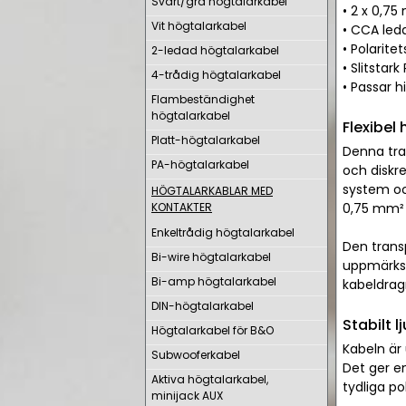
Svart/grå högtalarkabel
• 2 x 0,75
Vit högtalarkabel
• CCA leda
• Polarite
2-ledad högtalarkabel
• Slitstar
4-trådig högtalarkabel
• Passar 
Flambeständighet
högtalarkabel
Flexibel
Platt-högtalarkabel
Denna tran
PA-högtalarkabel
och diskre
system och
HÖGTALARKABLAR MED
KONTAKTER
0,75 mm² p
Enkeltrådig högtalarkabel
Den transp
Bi-wire högtalarkabel
uppmärksa
Bi-amp högtalarkabel
kabeldrag
DIN-högtalarkabel
Stabilt l
Högtalarkabel för B&O
Kabeln är
Subwooferkabel
Det ger en
Aktiva högtalarkabel,
tydliga po
minijack AUX