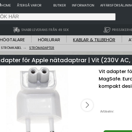
HOME
ÅTERGÅ VAROR
BUTIKER
INFORMATION
AFFÄRSFÖRSÄLJNI
SNABB LEVERANS FRÅN 49 SEK
PRISSÄKERH
HÖGTALARE
HÖRLURAR
KABLAR & TILLBEHÖR
A
 STRÖMKABEL
STRÖMADAPTER
dapter för Apple nätadaptrar | Vit (230V AC
Vit adapter f
MagSafe. Eurok
kompakt desi
Artikelnr: