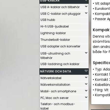
USB-KABLAR
• Vit adap
USB A-kablar och tillbehör
• Eurokont
• Kompakt
USB C-kablar och pluggar
• Passar 
USB hubb
Hi-fi USB-ljudkabel
Kompakt 
Lightning-kablar
Denna vit
Thunderbolt-kablar
strömförsö
USB adapter och konverter
den andra
både för f
USB-utrustning och
tillbehör
Specific
USB-laddning och kablar
• Typ: Ada
NÄTVERK OCH DATA
• Kontakt 
Nätverkskabel
• Kontakt 
• Kabellä
Nätverksinstallation
• Färg: Vit
Mobil- och smartphone
• Kompati
PC, Mac och server
Telefon- och modbus-
kabel