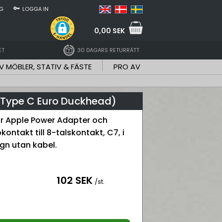
NG
LOGGA IN
0,00 SEK
ET
30 DAGARS RETURRÄTT
V MÖBLER, STATIV & FÄSTE
PRO AV
, Type C Euro Duckhead)
ör Apple Power Adapter och
ontakt till 8-talskontakt, C7, i
gn utan kabel.
102 SEK
/st.