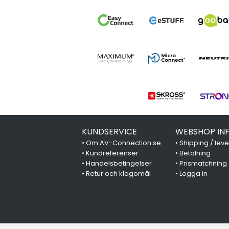
KUNDSERVICE
WEBSHOP IN
•
Om AV-Connection.se
•
Shipping / lev
•
Kundreferenser
•
Betalning
•
Handelsbetingelser
•
Prismatchning
•
Retur och klagomål
•
Logga in