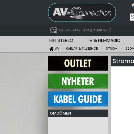
TEL. +45 7442 1078 (DAGAR 9-17)
HIFI STEREO
TV & HEMMABIO
AV
KABLAR & TILLBEHÖR
STRÖM
230V
Ströma
OMDÖMEN