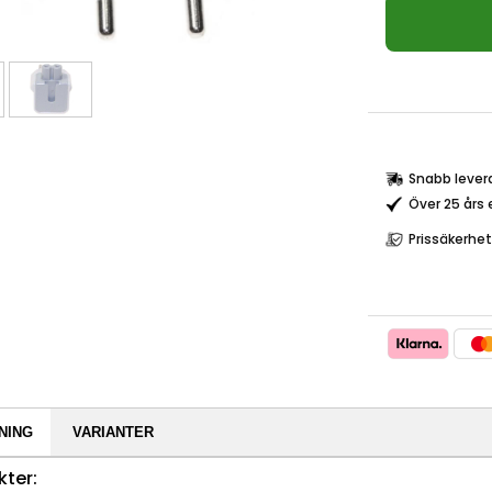
Snabb lever
Över 25 års 
Prissäkerhet
NING
VARIANTER
ter: