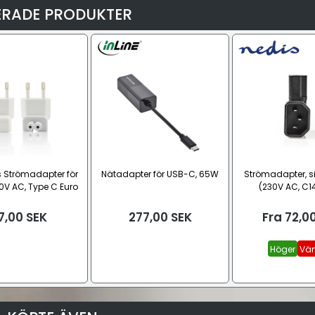
ERADE PRODUKTER
s Strömadapter för
Nätadapter för USB-C, 65W
Strömadapter, s
0V AC, Type C Euro
(230V AC, C14
Duckhead)
7,00
SEK
277,00
SEK
Fra
72,0
Höger
Vän