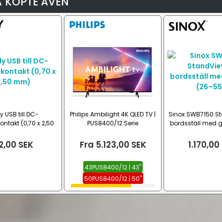
 KÖPTE ÄVEN
y USB till DC-
Philips Ambilight 4K QLED TV |
Sinox SWB7150 S
ontakt (0,70 x 2,50
PUS8400/12 Serie
bordsställ med g
mm)
55")
2,00
SEK
Fra
5.123,00
SEK
1.170,00
43PUS8400/12 | 43"
50PUS8400/12 | 50"
55PUS8400/12 | 55"
Se alla