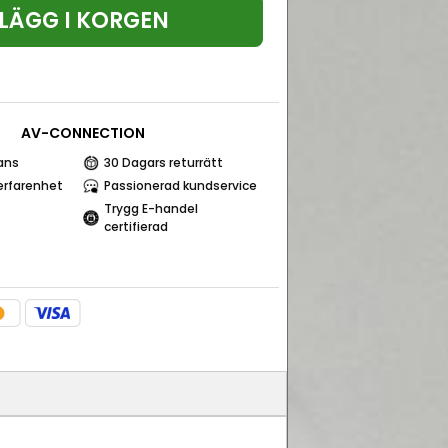
LÄGG I KORGEN
AV-CONNECTION
ans
30 Dagars returrätt
erfarenhet
Passionerad kundservice
Trygg E-handel
certifierad