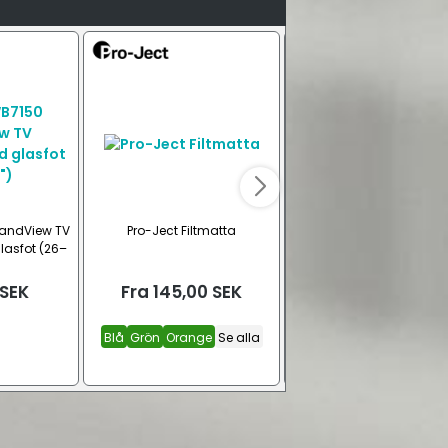
tandView TV
Pro-Ject Filtmatta
Lenco CD-300 Discm
lasfot (26–
bärbar CD-spelare m
Bluetooth
SEK
Fra
145,00
SEK
Fra
550,00
SEK
Blå
Grön
Orange
Se alla
Returvara
Ny vara