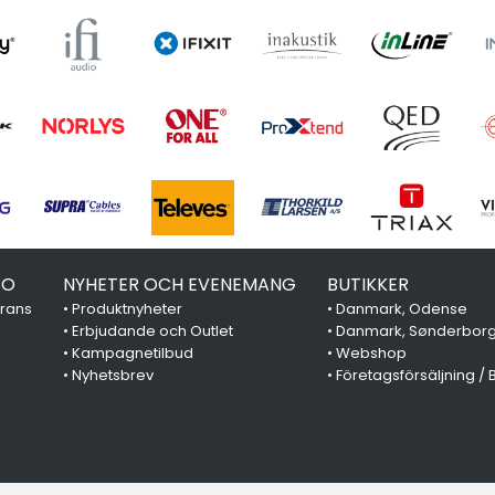
FO
NYHETER OCH EVENEMANG
BUTIKKER
erans
•
Produktnyheter
•
Danmark, Odense
•
Erbjudande och Outlet
•
Danmark, Sønderbor
•
Kampagnetilbud
•
Webshop
•
Nyhetsbrev
•
Företagsförsäljning / 