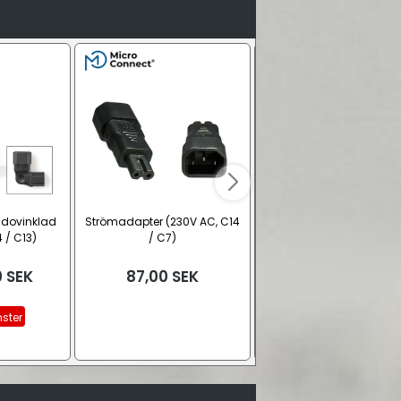
idovinklad
Strömadapter (230V AC, C14
Strömadapter, vinklad (
 / C13)
/ C7)
AC, C14 / C13)
0
SEK
87,00
SEK
66,00
SEK
ster