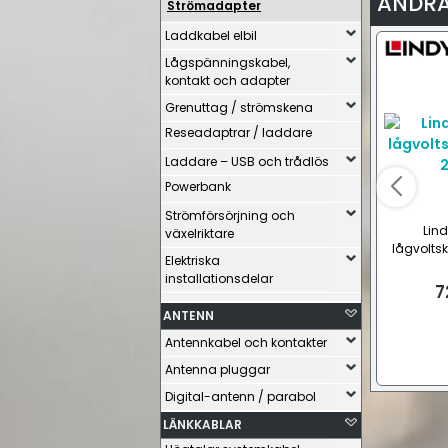
ANDRA
Strömadapter
Laddkabel elbil
Lågspänningskabel,
kontakt och adapter
Grenuttag / strömskena
Reseadaptrar / laddare
Laddare – USB och trådlös
Powerbank
Strömförsörjning och
Lind
växelriktare
lågvoltsk
Elektriska
installationsdelar
7
ANTENN
Antennkabel och kontakter
Antenna pluggar
Digital-antenn / parabol
LÄNKKABLAR