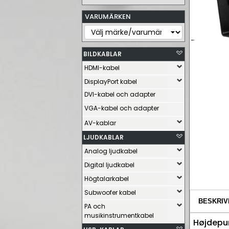
VARUMÄRKEN
BILDKABLAR
HDMI-kabel
DisplayPort kabel
DVI-kabel och adapter
VGA-kabel och adapter
AV-kablar
LJUDKABLAR
Analog ljudkabel
Digital ljudkabel
Högtalarkabel
Subwoofer kabel
BESKRIV
PA och
musikinstrumentkabel
Højdepu