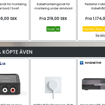
snät för montering
Kabelhanteringsnät för
Pedestal Cab
r bord | Svart
montering under skrivbord
Kabelhåll
(60cm)
6,00
SEK
Fra
219,00
SEK
Fra
1.174,
Svart
Vit
Fire Red
Pearl
Se all
 KÖPTE ÄVEN