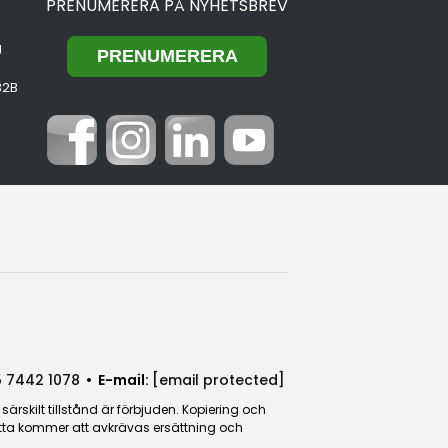
PRENUMERERA PÅ NYHETSBREV
g
B2B
 7442 1078
• E-mail:
[email protected]
rskilt tillstånd är förbjuden. Kopiering och
detta kommer att avkrävas ersättning och