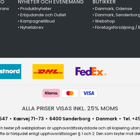
FO
NYHETER OCH EVENEMANG
BUTIKKER
erans
•
Produktnyheter
•
Danmark, Odense
•
Erbjudande och Outlet
•
Danmark, Sønderbor
•
Kampagnetilbud
•
Webshop
•
Nyhetsbrev
•
Företagsförsäljning / 
ALLA PRISER VISAS INKL. 25% MOMS
547 • Kærvej 71–73 • 6400 Sønderborg • Danmark • Tel.
+45
 texter på webbplatsen är upphovsrättsskyddade och all kopiering utan sä
fte är förbjudet enligt upphovsrättslagen § 1 och 2. Den som bryter mot 