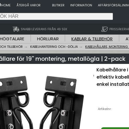
HOME
ÅTERGÅ VAROR
BUTIKER
INFORMATION
AFFÄRSFÖRSÄLJNI
SNABB LEVERANS FRÅN 49 SEK
PRISSÄKERH
HÖGTALARE
HÖRLURAR
KABLAR & TILLBEHÖR
A
OCH TILLBEHÖR
KABELHANTERING OCH -DÖLJA
KABELHÅLLARE, MONTERING
llare för 19'' montering, metallögla | 2-pack
Kabelhållare i
effektiv kabel
enkel installat
Artikelnr: