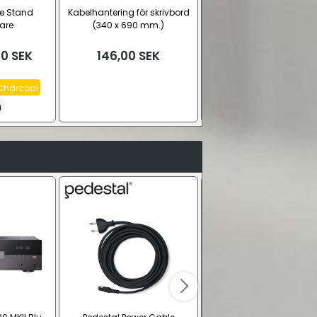
le Stand
Kabelhantering för skrivbord
AV-advance DIN-
are
(340 x 690 mm.)
skenehållare för Shell
komponenter
00
SEK
146,00
SEK
Fra
58,00
SEK
Charcoal
Röd, 1 st.
Grön, 1 st.
Blå, 1
a
Se alla