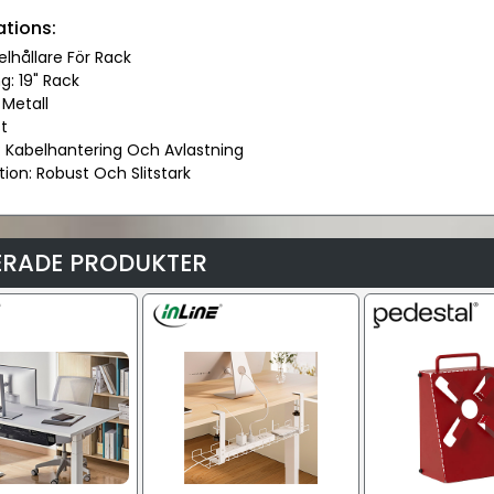
ations:
elhållare För Rack
g: 19" Rack
 Metall
st
n: Kabelhantering Och Avlastning
tion: Robust Och Slitstark
ERADE PRODUKTER