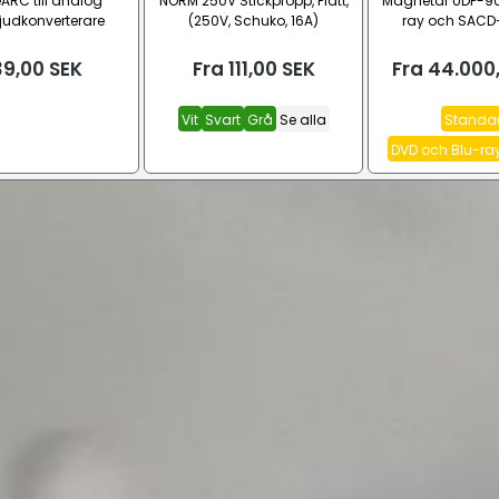
ARC till analog
NORM 250V Stickpropp, Platt,
Magnetar UDP-90
ljudkonverterare
(250V, Schuko, 16A)
ray och SACD
9,00
SEK
Fra
111,00
SEK
Fra
44.000
Vit
Svart
Grå
Se alla
Standa
DVD och Blu-ray,