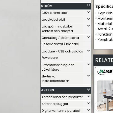
Specific
STRÖM
230V strömkabel
• Typ: Kab
• Monterin
Laddkabel elbil
• Material:
Lågspänningskabel,
• Antal: 2 
kontakt och adapter
• Funktio
Grenuttag / strömskena
• Konstruk
Reseadaptrar / laddare
Laddare – USB och trådlös
Powerbank
RELAT
Strömförsörjning och
växelriktare
Elektriska
installationsdelar
ANTENN
Antennkabel och kontakter
Antenna pluggar
Digital-antenn / parabol