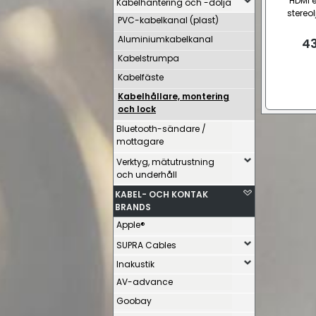
HDMI e
Kabelhantering och -dölja
stereo
PVC-kabelkanal (plast)
Aluminiumkabelkanal
43
Kabelstrumpa
Kabelfäste
Kabelhållare, montering
och lock
Bluetooth-sändare /
mottagare
Verktyg, mätutrustning
och underhåll
KABEL- OCH KONTAK
BRANDS
Apple®
SUPRA Cables
Inakustik
AV-advance
Goobay