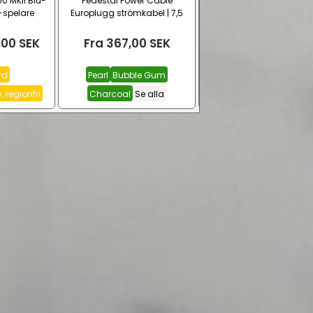
0 MKII Blu-
Pedestal Power Cable
Kopplingshylsa, enkel P
-spelare
Europlugg strömkabel | 7,5
skåra / stjärnskruv (2,5 
meter (CEE7/16 – C7)
,00
SEK
Fra
367,00
SEK
Fra
3,00
SEK
rd
Pearl
Bubble Gum
1 st
10 st
100 st
Se all
 regionfri
Charcoal
Se alla