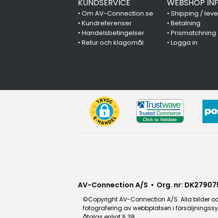
KUNDSERVICE
WEBSHOP IN
•
Om AV-Connection.se
•
Shipping / lev
•
Kundreferenser
•
Betalning
•
Handelsbetingelser
•
Prismatchning
•
Retur och klagomål
•
Logga in
AV-Connection A/S • Org. nr: DK27907
©Copyright AV-Connection A/S. Alla bilder och
fotografering av webbplatsen i försäljningssy
åtalas enligt § 38.