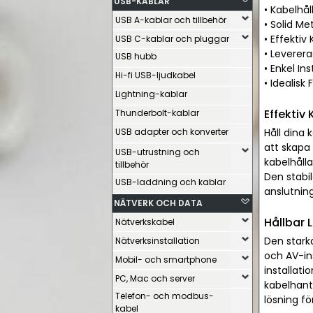
USB-KABLAR
• Kabelhål
USB A-kablar och tillbehör
• Solid Me
• Effekti
USB C-kablar och pluggar
• Leverera
USB hubb
• Enkel In
Hi-fi USB-ljudkabel
• Idealisk
Lightning-kablar
Effektiv
Thunderbolt-kablar
USB adapter och konverter
Håll dina 
att skapa
USB-utrustning och
kabelhåll
tillbehör
Den stabi
USB-laddning och kablar
anslutning
NÄTVERK OCH DATA
Hållbar L
Nätverkskabel
Den stark
Nätverksinstallation
och AV-ins
Mobil- och smartphone
installati
PC, Mac och server
kabelhante
Telefon- och modbus-
lösning fö
kabel