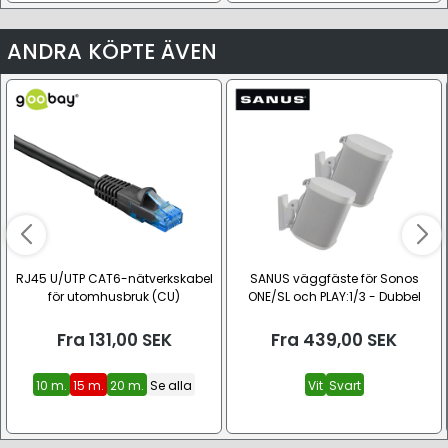
ANDRA KÖPTE ÄVEN
RJ45 U/UTP CAT6-nätverkskabel
SANUS väggfäste för Sonos
för utomhusbruk (CU)
ONE/SL och PLAY:1/3 - Dubbel
paket (WSWM22)
Fra
131,00
SEK
Fra
439,00
SEK
10 m.
15 m.
20 m.
Se alla
Vit
Svart