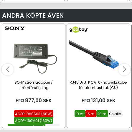
ANDRA KÖPTE ÄVEN
SONY strömadapter /
RJ45 U/UTP CAT6-nätverkskabel
strömförsörjning
för utomhusbruk (CU)
Fra
877,00
SEK
Fra
131,00
SEK
ACDP-060S03 (60W)
10 m.
15 m.
20 m.
Se alla
ACDP-160M01 (160W)
ACDP-120D01 (120W)
Se alla