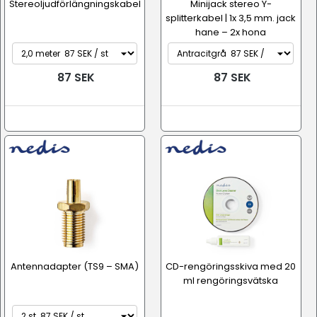
Stereoljudförlängningskabel
Minijack stereo Y-
splitterkabel | 1x 3,5 mm. jack
hane – 2x hona
87 SEK
87 SEK
Antennadapter (TS9 – SMA)
CD-rengöringsskiva med 20
ml rengöringsvätska