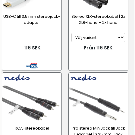
USB-C till 3,5 mm stereojack-
Stereo XLR-stereokabel | 2x
adapter
XLR-hane – 2x hona
116 SEK
Från 116 SEK
RCA-stereokabel
Pro stereo MiniJack till Jack
ljudkabel | 6,35 mm. Jack