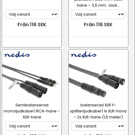
hane – 3,5 mm. Jack...
Från 116 SEK
Från 116 SEK
Semibalanserad
balanserad XLR Y-
monoljudkabel | RCA-hane –
splitterljudkabel | 1x XLR-hona
XLR-hane
– 2x XLR-hane (1,5 meter)