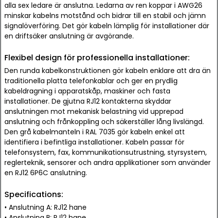
alla sex ledare är anslutna. Ledarna av ren koppar i AWG26
minskar kabelns motstånd och bidrar till en stabil och jämn
signalöverföring. Det gör kabeln lämplig för installationer där
en driftsäker anslutning är avgörande.
Flexibel design för professionella installationer:
Den runda kabelkonstruktionen gör kabeln enklare att dra än
traditionella platta telefonkablar och ger en prydlig
kabeldragning i apparatskåp, maskiner och fasta
installationer. De gjutna RJ12 kontakterna skyddar
anslutningen mot mekanisk belastning vid upprepad
anslutning och frånkoppling och säkerställer lång livslängd.
Den grå kabelmanteln i RAL 7035 gör kabeln enkel att
identifiera i befintliga installationer. Kabeln passar för
telefonsystem, fax, kommunikationsutrustning, styrsystem,
reglerteknik, sensorer och andra applikationer som använder
en RJ12 6P6C anslutning.
Specifications:
• Anslutning A: RJ12 hane
• Anslutning B: RJ12 hane