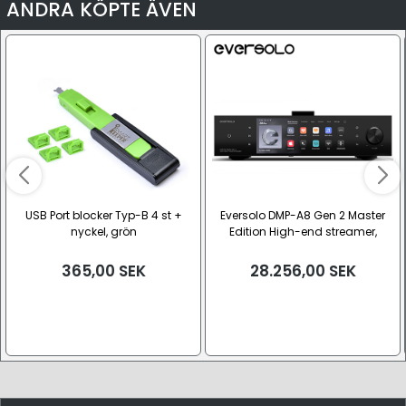
ANDRA KÖPTE ÄVEN
USB Port blocker Typ-B 4 st +
Eversolo DMP-A8 Gen 2 Master
nyckel, grön
Edition High-end streamer,
förförstärkare och DAC
365,00
SEK
28.256,00
SEK