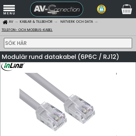
AV
KABLAR & TILLBEHÖR
NÄTVERK OCH DATA
TELEFON- OCH MODBUS-KABEL
SÖK HÄR
Modulär rund datakabel (6P6C / RJ12)