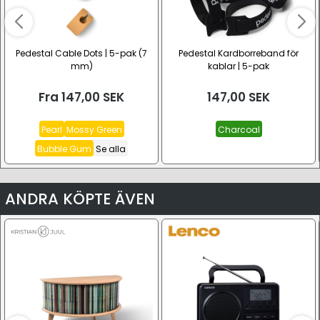
Pedestal Cable Dots | 5-pak (7
Pedestal Kardborreband för
mm)
kablar | 5-pak
Fra
147,00
SEK
147,00
SEK
Pearl
Mossy Green
Charcoal
Bubble Gum
Se alla
ANDRA KÖPTE ÄVEN