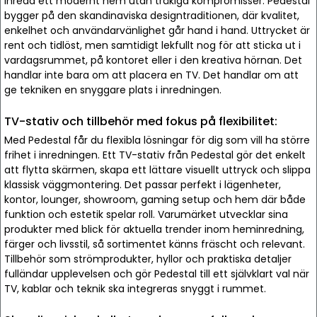
inreda ett modernt hem utan tråkiga kompromisser. Pedestal
bygger på den skandinaviska designtraditionen, där kvalitet,
enkelhet och användarvänlighet går hand i hand. Uttrycket är
rent och tidlöst, men samtidigt lekfullt nog för att sticka ut i
vardagsrummet, på kontoret eller i den kreativa hörnan. Det
handlar inte bara om att placera en TV. Det handlar om att
ge tekniken en snyggare plats i inredningen.
TV-stativ och tillbehör med fokus på flexibilitet:
Med Pedestal får du flexibla lösningar för dig som vill ha större
frihet i inredningen. Ett TV-stativ från Pedestal gör det enkelt
att flytta skärmen, skapa ett lättare visuellt uttryck och slippa
klassisk väggmontering. Det passar perfekt i lägenheter,
kontor, lounger, showroom, gaming setup och hem där både
funktion och estetik spelar roll. Varumärket utvecklar sina
produkter med blick för aktuella trender inom heminredning,
färger och livsstil, så sortimentet känns fräscht och relevant.
Tillbehör som strömprodukter, hyllor och praktiska detaljer
fulländar upplevelsen och gör Pedestal till ett självklart val när
TV, kablar och teknik ska integreras snyggt i rummet.