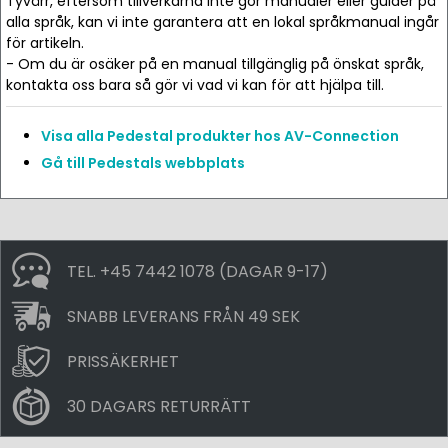
Tyvärr, eftersom tillverkarna inte gör manualer eller guider på
alla språk, kan vi inte garantera att en lokal språkmanual ingår
för artikeln.
- Om du är osäker på en manual tillgänglig på önskat språk,
kontakta oss bara så gör vi vad vi kan för att hjälpa till.
Visa alla Pedestal produkter hos AV-Connection
Gå till Pedestals webbplats
TEL. +45 7442 1078 (DAGAR 9-17)
SNABB LEVERANS FRÅN 49 SEK
PRISSÄKERHET
30 DAGARS RETURRÄTT