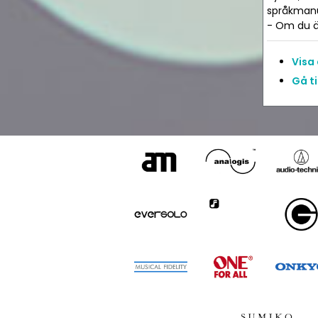
språkmanua
- Om du är
Visa
Gå t