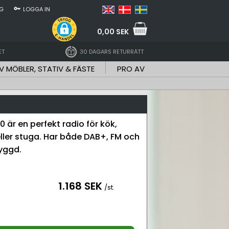
NG
LOGGA IN
0,00 SEK
ET
30 DAGARS RETURRÄTT
V MÖBLER, STATIV & FÄSTE
PRO AV
 är en perfekt radio för kök,
ler stuga. Har både DAB+, FM och
yggd.
1.168 SEK
/st.