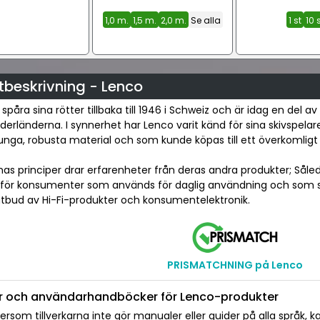
1,0 m.
1,5 m.
2,0 m.
Se alla
1 st
10 
tbeskrivning - Lenco
spåra sina rötter tillbaka till 1946 i Schweiz och är idag en del
derländerna. I synnerhet har Lenco varit känd för sina skivspela
tunga, robusta material och som kunde köpas till ett överkomligt 
nas principer drar erfarenheter från deras andra produkter; Såle
 för konsumenter som används för daglig användning och som st
utbud av Hi-Fi-produkter och konsumentelektronik.
PRISMATCHNING på Lenco
r och användarhandböcker för Lenco-produkter
tersom tillverkarna inte gör manualer eller guider på alla språk, ka