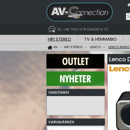
TEL. +45 7442 1078 (DAGAR 9-17)
HIFI STEREO
TV & HEMMABIO
AV
HIFI STEREO
LENCO
LENCO RADIO
Lenco 
OMDÖMEN
VARUMÄRKEN