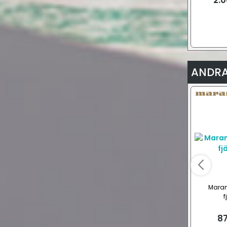
2.
ANDRA
Mara
f
87