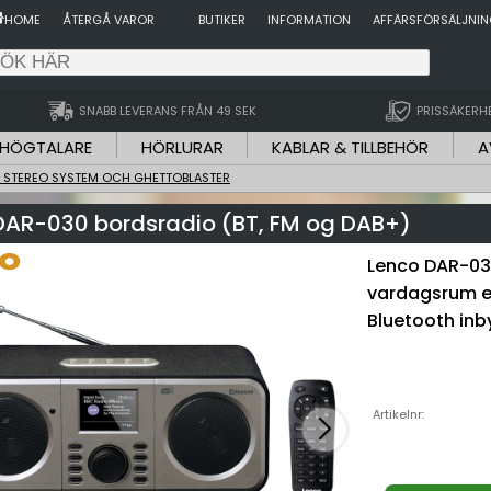
HOME
ÅTERGÅ VAROR
BUTIKER
INFORMATION
AFFÄRSFÖRSÄLJNI
SNABB LEVERANS FRÅN 49 SEK
PRISSÄKERH
HÖGTALARE
HÖRLURAR
KABLAR & TILLBEHÖR
A
, STEREO SYSTEM OCH GHETTOBLASTER
DAR-030 bordsradio (BT, FM og DAB+)
Lenco DAR-030
vardagsrum el
Bluetooth inb
Artikelnr: