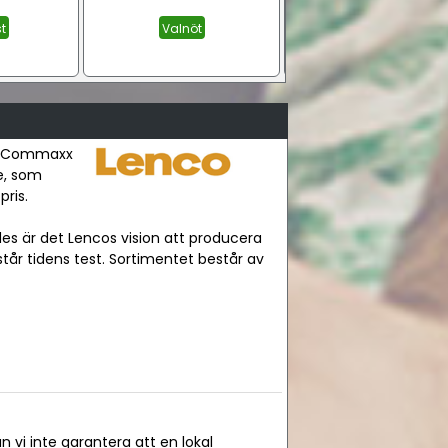
st
Valnöt
 av Commaxx
re, som
pris.
des är det Lencos vision att producera
år tidens test. Sortimentet består av
n vi inte garantera att en lokal