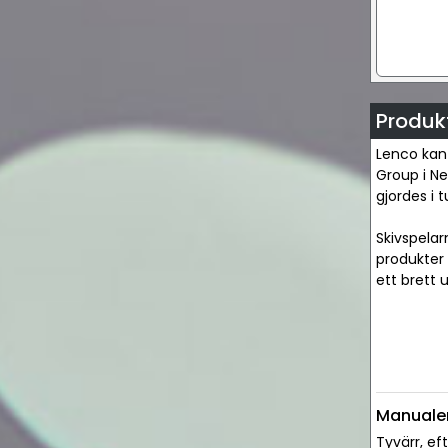
Produk
Lenco kan 
Group i Ne
gjordes i 
Skivspelar
produkter
ett brett 
Manuale
Tyvärr, ef