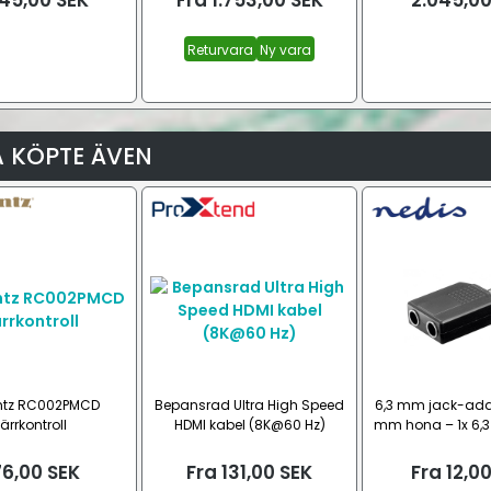
045,00
SEK
Fra
1.753,00
SEK
2.045,0
Returvara
Ny vara
 KÖPTE ÄVEN
ntz RC002PMCD
Bepansrad Ultra High Speed
6,3 mm jack-adap
järrkontroll
HDMI kabel (8K@60 Hz)
mm hona – 1x 6,
6,00
SEK
Fra
131,00
SEK
Fra
12,0