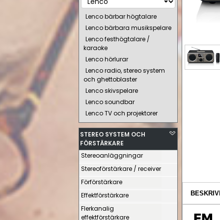
Lenco bärbar högtalare
Lenco bärbara musikspelare
Lenco festhögtalare /
karaoke
Lenco hörlurar
Lenco radio, stereo system
och ghettoblaster
Lenco skivspelare
Lenco soundbar
Lenco TV och projektorer
STEREO SYSTEM OCH
FÖRSTÄRKARE
Stereoanläggningar
Stereoförstärkare / receiver
Förförstärkare
BESKRIV
Effektförstärkare
Flerkanalig
effektförstärkare