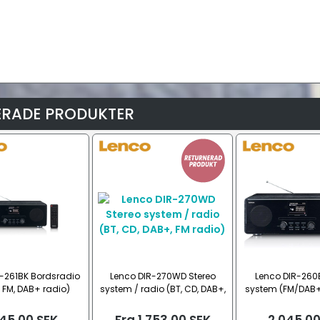
ERADE PRODUKTER
R-261BK Bordsradio
Lenco DIR-270WD Stereo
Lenco DIR-260
, FM, DAB+ radio)
system / radio (BT, CD, DAB+,
system (FM/DAB+,
FM radio)
BT)