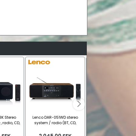
BK Stereo
Lenco DAR-051WD stereo
Lenco CR-640BK Klockra
 radio, CD,
system / radio (BT, CD,
(BT, FM/DAB+ radio)
FM/DAB+ radio)