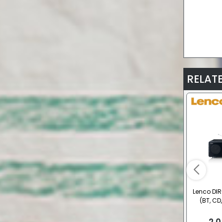
RELAT
Lenco DI
(BT, CD