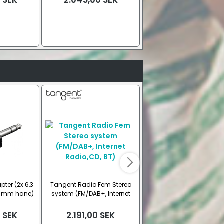
0
SEK
2.045,00
SEK
949,00
SEK
ter (2x 6,3
Tangent Radio Fem Stereo
Reseadaptersats (7
3 mm hane)
system (FM/DAB+, Internet
adaptrar)
Radio,CD, BT)
0
SEK
2.191,00
SEK
291,00
SEK