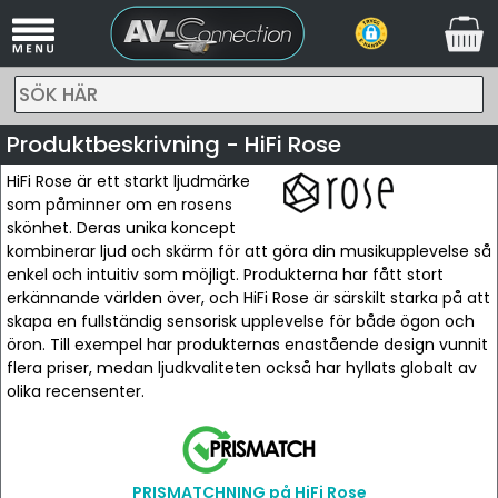
SÖK HÄR
Produktbeskrivning - HiFi Rose
HiFi Rose är ett starkt ljudmärke
som påminner om en rosens
skönhet. Deras unika koncept
kombinerar ljud och skärm för att göra din musikupplevelse så
enkel och intuitiv som möjligt. Produkterna har fått stort
erkännande världen över, och HiFi Rose är särskilt starka på att
skapa en fullständig sensorisk upplevelse för både ögon och
öron. Till exempel har produkternas enastående design vunnit
flera priser, medan ljudkvaliteten också har hyllats globalt av
olika recensenter.
PRISMATCHNING på HiFi Rose