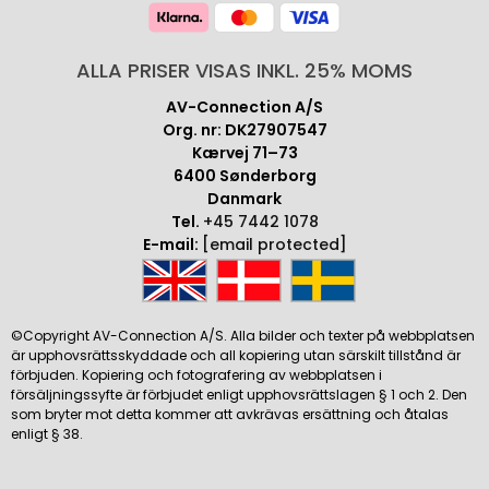
ALLA PRISER VISAS INKL. 25% MOMS
AV-Connection A/S
Org. nr: DK27907547
Kærvej 71–73
6400 Sønderborg
Danmark
Tel.
+45 7442 1078
E-mail:
[email protected]
©Copyright AV-Connection A/S. Alla bilder och texter på webbplatsen
är upphovsrättsskyddade och all kopiering utan särskilt tillstånd är
förbjuden. Kopiering och fotografering av webbplatsen i
försäljningssyfte är förbjudet enligt upphovsrättslagen § 1 och 2. Den
som bryter mot detta kommer att avkrävas ersättning och åtalas
enligt § 38.