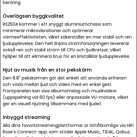
beröring.
Överlägsen byggkvalitet
RS250A kommer i ett snyggt aluminiumchassi som
minimerar mikrovibrationer och optimerar
värmeeffektiviteten, vilket säkerställer en mer stabil och ren
ljudupplevelse. Den helt linjära strömförsörjningen levererar
också ren och stabil ström till CPU och ljudkretsar, vilket
hjälper till att eliminera brus för en kristallklar ljudupplevelse.
Njut av musik från en stor pekskärm
Den 8.8" pekskärmen gör det enkelt att använda enheten
och växla mellan ljud och video med en enkel gest.
Frontpanelen kan visa albumomslag och musikvideor
(uppspelning vid 60 fps) eller anpassade VU-mätare, vilket
ger en visuell njutning tillsammans med ljudet.
Inbyggd streaming
Alla dina favoritstreamingplattformar är lättåtkomliga via HiFi
Rose's Connect-app, som stöder Apple Music, TIDAL, Qobuz,