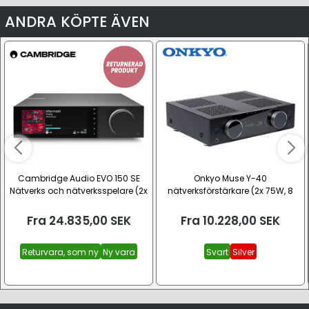
ANDRA KÖPTE ÄVEN
Cambridge Audio EVO 150 SE
Onkyo Muse Y-40
Nätverks och nätverksspelare (2x
nätverksförstärkare (2x 75W, 8
150W, 8 Ohm)
Ohm)
Fra
24.835,00
SEK
Fra
10.228,00
SEK
Returvara, som ny
Ny vara
Svart
Silver