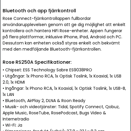
Bluetooth och app fjärrkontroll
Rose Connect-fjärrkontrollappen fullbordar
användarupplevelsen genom att ge dig möjlighet att enkelt
kontrollera och hantera HiFi Rose-enheter. Appen fungerar
på flera plattformar, inklusive iPhone, iPad, Android och PC.
Dessutom kan enheten också styras enkelt och bekvämt
med den medföljande Bluetooth-fjärrkontrollen.
Rose RS250A Specifikationer:
• Chipset: ESS Technology Sabre ES9038PRO
• Utgångar: 1x Phono RCA, 1x Optisk Toslink, 1x Koaxial, 1x USB
2.0, 1x HDMI
• Ingångar: 1x Phono RCA, 1x Koaxial, 1x Optisk Toslink, 1x USB-B,
1x LAN
• Bluetooth, AirPlay 2, DLNA & Roon Ready
• Musik- och videotjänster: Tidal, Spotify Connect, Qobuz,
Apple Music, RoseTube, RosePodcast, Bugs Video &
Internetradio
• Wi-Fi: Ja