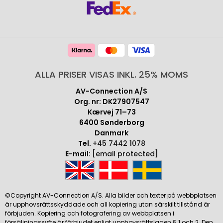
ALLA PRISER VISAS INKL. 25% MOMS
AV-Connection A/S
Org. nr: DK27907547
Kærvej 71–73
6400 Sønderborg
Danmark
Tel.
+45 7442 1078
E-mail:
[email protected]
©Copyright AV-Connection A/S. Alla bilder och texter på webbplatsen
är upphovsrättsskyddade och all kopiering utan särskilt tillstånd är
förbjuden. Kopiering och fotografering av webbplatsen i
försäljningssyfte är förbjudet enligt upphovsrättslagen § 1 och 2. Den