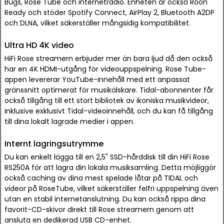
Bugs, Rose Tube och internetradio. Enheten är också Roon
Ready och stöder Spotify Connect, AirPlay 2, Bluetooth A2DP
och DLNA, vilket säkerställer mångsidig kompatibilitet.
Ultra HD 4K video
HiFi Rose streamern erbjuder mer än bara ljud då den också
har en 4K HDMI-utgång för videouppspelning. Rose Tube-
appen levererar YouTube-innehåll med ett anpassat
gränssnitt optimerat för musikälskare. Tidal-abonnenter får
också tillgång till ett stort bibliotek av ikoniska musikvideor,
inklusive exklusivt Tidal-videoinnehåll, och du kan få tillgång
till dina lokalt lagrade medier i appen.
Internt lagringsutrymme
Du kan enkelt lägga till en 2,5" SSD-hårddisk till din HiFi Rose
RS250A för att lagra din lokala musiksamling. Detta möjliggör
också caching av dina mest spelade låtar på TIDAL och
videor på RoseTube, vilket säkerställer felfri uppspelning även
utan en stabil internetanslutning. Du kan också rippa dina
favorit-CD-skivor direkt till Rose streamern genom att
ansluta en dedikerad USB CD-enhet.