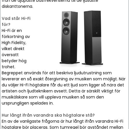
från de djupaste basfrekvenserna till de ljusaste
diskanttonerna.
Vad står Hi-Fi
för?
Hi-Fi är en
förkortning av
High Fidelity,
vilket direkt
översatt
betyder hög
trohet.
Begreppet används för att beskriva ljudutrustning som
levererar en så exakt återgivning av musiken som möjligt. När
du väljer Hi-Fi högtalare får du ett ljud som ligger så nära det
artisten och ljudteknikern avsett. Detta är särskilt viktigt för
musikälskare som vill uppleva musiken så som den
ursprungligen spelades in.
Hur långt ifrån varandra ska högtalare stå?
En av de vanligaste frågorna är hur långt ifrån varandra Hi-Fi
högtalare bör placeras. Som tumregel bör avståndet mellan