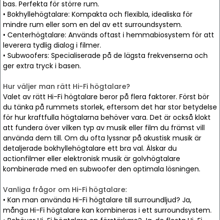
bas. Perfekta för större rum.
• Bokhyllehögtalare: Kompakta och flexibla, idealiska för
mindre rum eller som en del av ett surroundsystem.
• Centerhögtalare: Används oftast i hemmabiosystem för att
leverera tydlig dialog i filmer.
• Subwoofers: Specialiserade på de lägsta frekvenserna och
ger extra tryck i basen.
Hur väljer man rätt Hi-Fi högtalare?
Valet av rätt Hi-Fi högtalare beror på flera faktorer. Först bör
du tänka på rummets storlek, eftersom det har stor betydelse
för hur kraftfulla högtalarna behöver vara. Det är också klokt
att fundera över vilken typ av musik eller film du främst vill
använda dem till. Om du ofta lyssnar på akustisk musik är
detaljerade bokhyllehögtalare ett bra val. Älskar du
actionfilmer eller elektronisk musik är golvhögtalare
kombinerade med en subwoofer den optimala lösningen.
Vanliga frågor om Hi-Fi högtalare:
• Kan man använda Hi-Fi högtalare till surroundljud? Ja,
många Hi-Fi högtalare kan kombineras i ett surroundsystem.