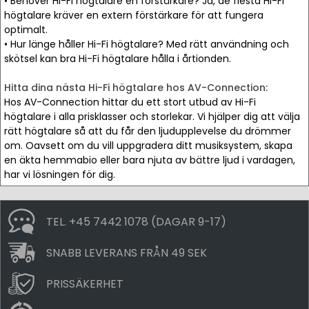
• Behöver Hi-Fi högtalare en förstärkare? Ja, de flesta Hi-Fi
högtalare kräver en extern förstärkare för att fungera
optimalt.
• Hur länge håller Hi-Fi högtalare? Med rätt användning och
skötsel kan bra Hi-Fi högtalare hålla i årtionden.
Hitta dina nästa Hi-Fi högtalare hos AV-Connection:
Hos AV-Connection hittar du ett stort utbud av Hi-Fi
högtalare i alla prisklasser och storlekar. Vi hjälper dig att välja
rätt högtalare så att du får den ljudupplevelse du drömmer
om. Oavsett om du vill uppgradera ditt musiksystem, skapa
en äkta hemmabio eller bara njuta av bättre ljud i vardagen,
har vi lösningen för dig.
TEL. +45 7442 1078 (DAGAR 9-17)
SNABB LEVERANS FRÅN 49 SEK
PRISSÄKERHET