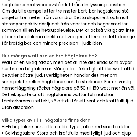
högtalarna motsvara avståndet från din lyssningsposition.
Om du till exempel sitter tre meter bort, bör högtalarna stå
ungefär tre meter från varandra. Detta skapar ett optimalt
stereoperspektiv där ljudet från vänster och höger smälter
samman till en helhetsupplevelse. Det är också viktigt att inte
placera högtalarna direkt mot väggen, eftersom detta kan ge
för kraftig bas och mindre precision i ljudbilden.
Hur många watt ska en bra högtalare ha?
Watt är en viktig faktor, men det är inte det enda som avgör
hur bra en högtalare är. Många tror felaktigt att fler watt alltid
betyder bättre ljud. I verkligheten handlar det mer om
samspelet mellan högtalaren och förstärkaren. För en vanlig
hemanläggning räcker högtalare på 50 till 150 watt mer än väl.
Det viktigaste är att högtalarens wattantal matchar
förstärkarens uteffekt, så att du får ett rent och kraftfullt ljud
utan distorsion.
Vilka typer av Hi-Fi högtalare finns det?
Hi-Fi högtalare finns i flera olika typer, alla med sina fördelar.
• Golvhögtalare: Stora och kraftfulla med fylligt ljud och djup