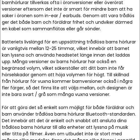
barnhörlurar tillverkas ofta i öronversioner eller överörat
versioner eftersom det inte är smart för mindre barn att ha
saker i öronen som in-ear / earbuds. Genom att vara trådlös
ger det både barn och föräldrar frihet och undviker därmed
en kabel som sammanflätas eller går sönder.
Batteriets livslängd för en uppsättning trådlösa barns hörlurar
är vanligtvis mellan 12-25 timmar, vilket innebär att barnet
kan lyssna och använda headsetet länge innan det laddas
upp. Många versioner av barns hörlurar har också en
begränsad volym, vilket säkerställer att ditt barn inte får
hörselskador genom att höja volymen för högt. Till skillnad
från hörlurar för vuxna kommer barnversioner också i några
fler färger, så det finns lite att välja mellan, och designen är
inte bara svart / grå som många vuxna versioner.
För att göra det så enkelt som möjligt för både föräldrar och
barn använder trådlösa barns hörlurar Bluetooth-standarden.
Det innebär att det är enkelt och snabbt att ansluta dina
trådlösa barns hörlurar till alla enheter att lyssna på musik
eller titta på filmer. Även om utbudet inte är stort med