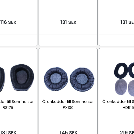
116 SEK
131 SEK
131 S
r till Sennheiser
Öronkuddar till Sennheiser
Öronkuddar till
RS175
PX100
HD515
131 SEK
145 SEK
219 S