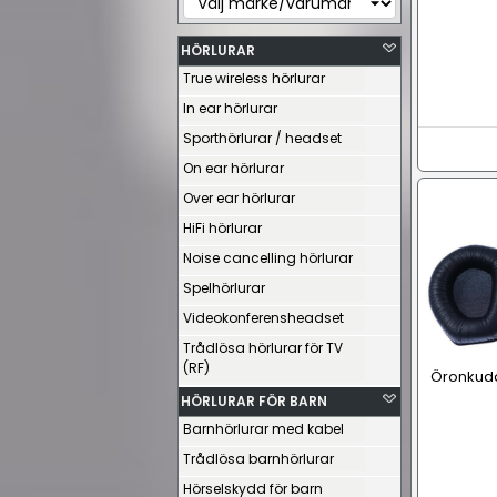
HÖRLURAR
True wireless hörlurar
In ear hörlurar
Sporthörlurar / headset
On ear hörlurar
Over ear hörlurar
HiFi hörlurar
Noise cancelling hörlurar
Spelhörlurar
Videokonferensheadset
Trådlösa hörlurar för TV
(RF)
Öronkudda
HÖRLURAR FÖR BARN
Barnhörlurar med kabel
Trådlösa barnhörlurar
Hörselskydd för barn