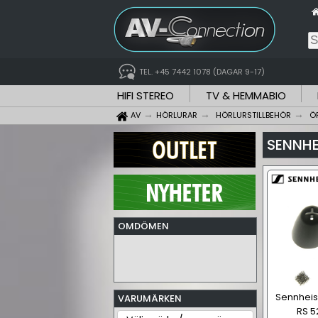
TEL. +45 7442 1078 (DAGAR 9-17)
HIFI STEREO
TV & HEMMABIO
AV
HÖRLURAR
HÖRLURSTILLBEHÖR
Ö
SENNH
OMDÖMEN
Sennheise
VARUMÄRKEN
RS 5