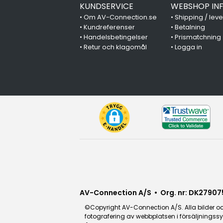
KUNDSERVICE
WEBSHOP IN
•
Om AV-Connection.se
•
Shipping / lev
•
Kundreferenser
•
Betalning
•
Handelsbetingelser
•
Prismatchning
•
Retur och klagomål
•
Logga in
AV-Connection A/S • Org. nr: DK27907
©Copyright AV-Connection A/S. Alla bilder och
fotografering av webbplatsen i försäljningssy