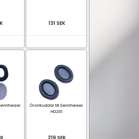
EK
131 SEK
 Sennheiser
Öronkuddar till Sennheiser
HD201
EK
219 SEK