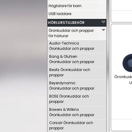
Högtalare för barn
USB laddare
HÖRLURSTILLBEHÖR
Öronkuddar och proppar
för hörlurar
Audio-Technica
Öronkuddar och proppar
Bang & Olufsen
Öronkuddar och proppar
Beats Öronkuddar och
proppar
Öronkudda
U
Beyerdynamic
Öronkuddar och proppar
BOSE Öronkuddar och
proppar
Bowers & Wilkins
Öronkuddar och proppar
Corsair Öronkuddar och
proppar