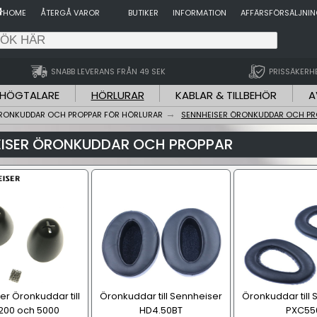
HOME
ÅTERGÅ VAROR
BUTIKER
INFORMATION
AFFÄRSFÖRSÄLJNI
SNABB LEVERANS FRÅN 49 SEK
PRISSÄKERH
HÖGTALARE
HÖRLURAR
KABLAR & TILLBEHÖR
A
RONKUDDAR OCH PROPPAR FÖR HÖRLURAR
SENNHEISER ÖRONKUDDAR OCH PR
EISER ÖRONKUDDAR OCH PROPPAR
r Öronkuddar till
Öronkuddar till Sennheiser
Öronkuddar till
200 och 5000
HD4.50BT
PXC55