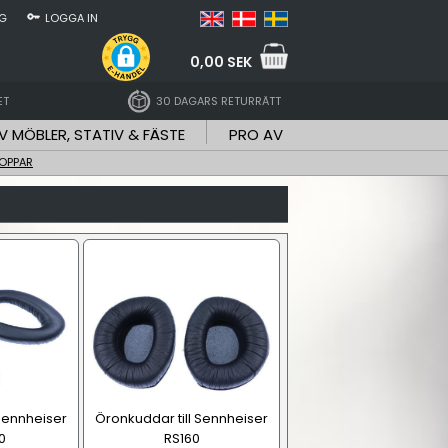
NG
LOGGA IN
0,00 SEK
ET
30 DAGARS RETURRÄTT
V MÖBLER, STATIV & FÄSTE
PRO AV
OPPAR
 Sennheiser
Öronkuddar till Sennheiser
0
RS160