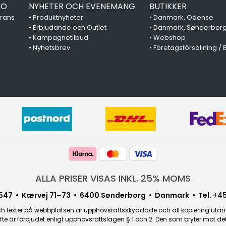
FO
NYHETER OCH EVENEMANG
BUTIKKER
erans
•
Produktnyheter
•
Danmark, Odense
•
Erbjudande och Outlet
•
Danmark, Sønderbor
•
Kampagnetilbud
•
Webshop
•
Nyhetsbrev
•
Företagsförsäljning / 
ALLA PRISER VISAS INKL. 25% MOMS
547 • Kærvej 71–73 • 6400 Sønderborg • Danmark • Tel.
+45
 texter på webbplatsen är upphovsrättsskyddade och all kopiering utan sä
fte är förbjudet enligt upphovsrättslagen § 1 och 2. Den som bryter mot 