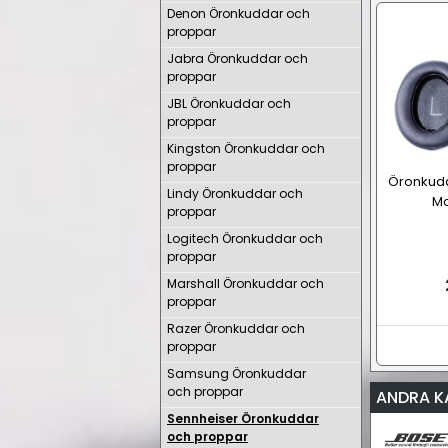
Denon Öronkuddar och
proppar
Jabra Öronkuddar och
proppar
JBL Öronkuddar och
proppar
Kingston Öronkuddar och
proppar
Öronkudda
Lindy Öronkuddar och
M
proppar
Logitech Öronkuddar och
proppar
Marshall Öronkuddar och
proppar
Razer Öronkuddar och
proppar
Samsung Öronkuddar
och proppar
ANDRA K
Sennheiser Öronkuddar
och proppar