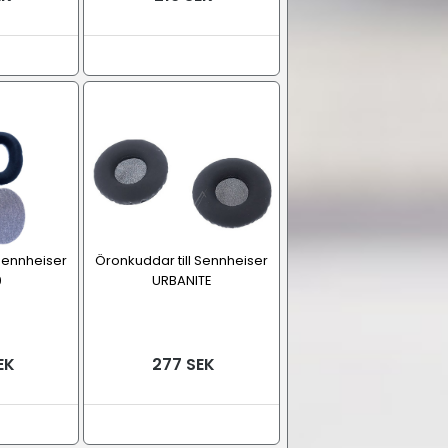
 Sennheiser
Öronkuddar till Sennheiser
0
URBANITE
EK
277 SEK