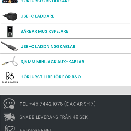
HÖRLURSFÖRSTÄRKARE
USB-C LADDARE
BÄRBAR MUSIKSPELARE
USB-C LADDNINGSKABLAR
3,5 MM MINIJACK AUX-KABLAR
HÖRLURSTILLBEHÖR FÖR B&O
TEL. +45 7442 1078 (DAGAR 9-17)
SNABB LEVERANS FRÅN 49 SEK
PRISSÄKERHET