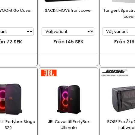
WOOFit Go Cover
SACKit MOVE front cover
Tangent Spectr
cover
ån 72 SEK
Från 145 SEK
Från 219
till Partybox Stage
JBL Cover till PartyBox
BOSE Pro Åkpå
320
Ultimate
subwoo