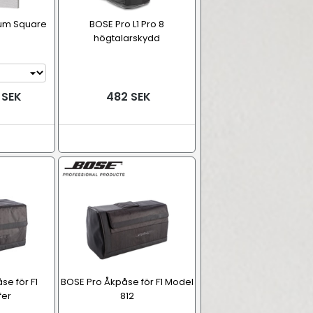
um Square
BOSE Pro L1 Pro 8
högtalarskydd
 SEK
482 SEK
se för F1
BOSE Pro Åkpåse för F1 Model
fer
812