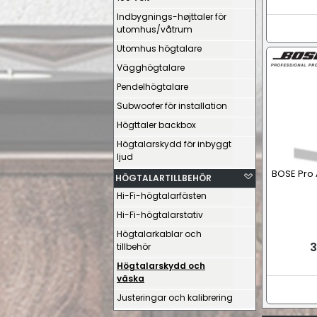
Indbygnings-højttaler för
utomhus/våtrum
Utomhus högtalare
Vägghögtalare
Pendelhögtalare
Subwoofer för installation
Högttaler backbox
Högtalarskydd för inbyggt
ljud
BOSE Pro 
HÖGTALARTILLBEHÖR
Hi-Fi-högtalarfästen
Hi-Fi-högtalarstativ
Högtalarkablar och
3
tillbehör
Högtalarskydd och
väska
Justeringar och kalibrering