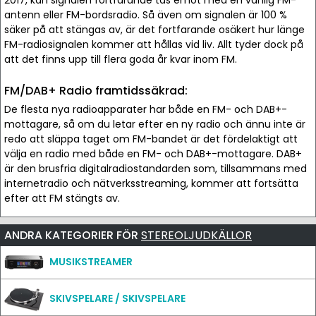
2017, kan signalen fortfarande tas emot med en vanlig FM-
antenn eller FM-bordsradio. Så även om signalen är 100 %
säker på att stängas av, är det fortfarande osäkert hur länge
FM-radiosignalen kommer att hållas vid liv. Allt tyder dock på
att det finns upp till flera goda år kvar inom FM.
FM/DAB+ Radio framtidssäkrad:
De flesta nya radioapparater har både en FM- och DAB+-
mottagare, så om du letar efter en ny radio och ännu inte är
redo att släppa taget om FM-bandet är det fördelaktigt att
välja en radio med både en FM- och DAB+-mottagare. DAB+
är den brusfria digitalradiostandarden som, tillsammans med
internetradio och nätverksstreaming, kommer att fortsätta
efter att FM stängts av.
ANDRA KATEGORIER FÖR
STEREOLJUDKÄLLOR
MUSIKSTREAMER
SKIVSPELARE / SKIVSPELARE