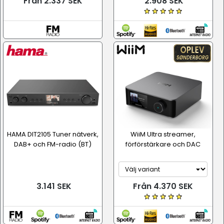
Från 2.337 SEK
2.908 SEK
HAMA DIT2105 Tuner nätverk,
WiiM Ultra streamer,
DAB+ och FM-radio (BT)
förförstärkare och DAC
3.141 SEK
Från 4.370 SEK