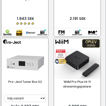
1.943 SEK
2.191 SEK
Pro-Ject Tuner Box S2
WiiM Pro Plus Hi-Fi
streamingspelare