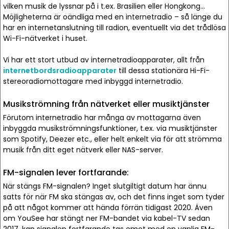
vilken musik de lyssnar på i t.ex. Brasilien eller Hongkong...
Möjligheterna är oändliga med en internetradio – så länge du
har en internetanslutning till radion, eventuellt via det trådlösa
Wi-Fi-nätverket i huset.
Vi har ett stort utbud av internetradioapparater, allt från
internetbordsradioapparater
till dessa stationära Hi-Fi-
stereoradiomottagare med inbyggd internetradio.
Musikströmning från nätverket eller musiktjänster
Förutom internetradio har många av mottagarna även
inbyggda musikströmningsfunktioner, t.ex. via musiktjänster
som Spotify, Deezer etc., eller helt enkelt via för att strömma
musik från ditt eget nätverk eller NAS-server.
FM-signalen lever fortfarande:
När stängs FM-signalen? Inget slutgiltigt datum har ännu
satts för när FM ska stängas av, och det finns inget som tyder
på att något kommer att hända förrän tidigast 2020. Även
om YouSee har stängt ner FM-bandet via kabel-TV sedan