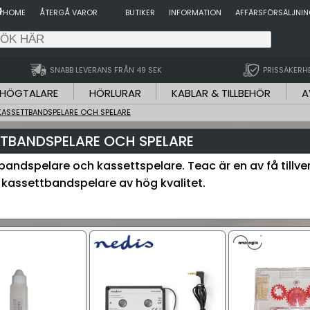
HOME
ÅTERGÅ VAROR
BUTIKER
INFORMATION
AFFÄRSFÖRSÄLJNI
SNABB LEVERANS FRÅN 49 SEK
PRISSÄKERH
HÖGTALARE
HÖRLURAR
KABLAR & TILLBEHÖR
A
KASSETTBANDSPELARE OCH SPELARE
TBANDSPELARE OCH SPELARE
 bandspelare och kassettspelare. Teac är en av få tillv
ar kassettbandspelare av hög kvalitet.