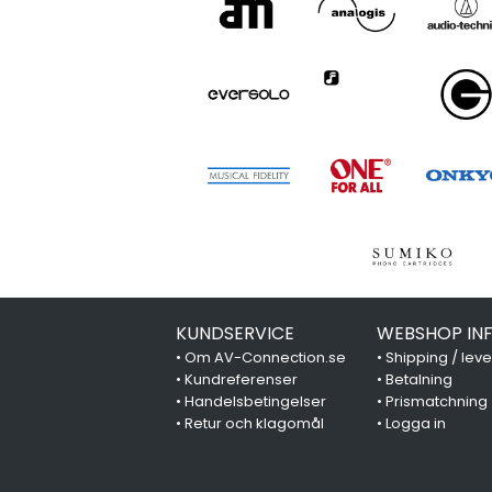
KUNDSERVICE
WEBSHOP IN
•
Om AV-Connection.se
•
Shipping / lev
•
Kundreferenser
•
Betalning
•
Handelsbetingelser
•
Prismatchning
•
Retur och klagomål
•
Logga in