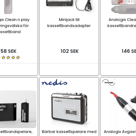
is Clean n play
Minijack till
Analogis Clea
ingsvätska för
kassettbandsadapter
kassettbandr
assettband
58 SEK
102 SEK
146 S
ettbandspelare,
Bärbar kassettspelare med
Analogis Avgas