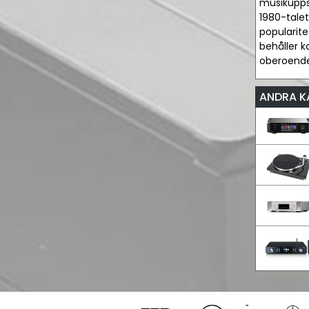
musikupps
1980-talet
popularit
behåller k
oberoende
ANDRA K