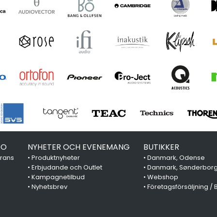
FO
NYHETER OCH EVENEMANG
BUTIKKER
erans
•
Produktnyheter
•
Danmark, Odense
•
Erbjudande och Outlet
•
Danmark, Sønderbor
•
Kampagnetilbud
•
Webshop
•
Nyhetsbrev
•
Företagsförsäljning / 