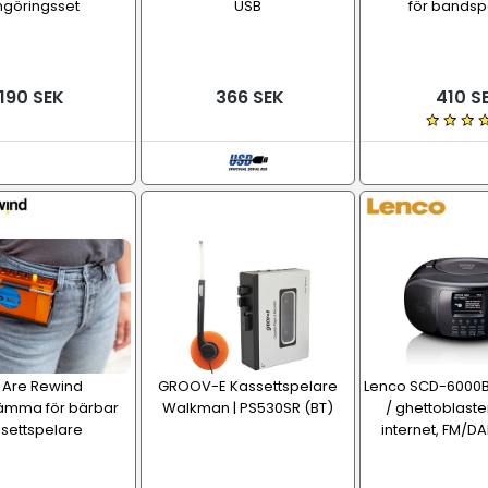
ngöringsset
USB
för bandsp
190 SEK
366 SEK
410 S
Are Rewind
GROOV-E Kassettspelare
Lenco SCD-6000
lämma för bärbar
Walkman | PS530SR (BT)
/ ghettoblaster
settspelare
internet, FM/D