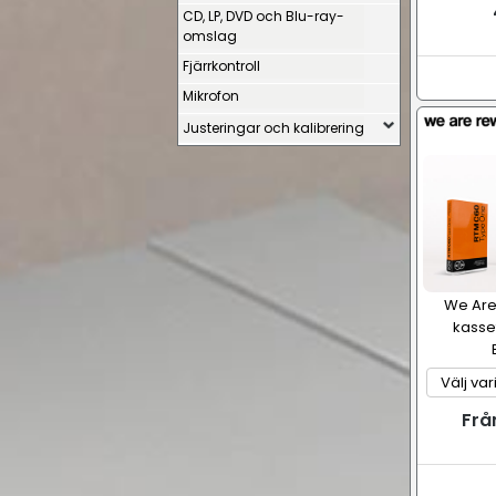
CD, LP, DVD och Blu-ray-
omslag
Fjärrkontroll
Mikrofon
Justeringar och kalibrering
We Are
kasse
Frå