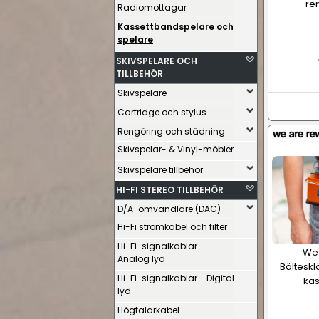
re
Radiomottagar
Kassettbandspelare och
spelare
SKIVSPELARE OCH
TILLBEHÖR
Skivspelare
Cartridge och stylus
Rengöring och städning
Skivspelar- & Vinyl-möbler
Skivspelare tillbehör
HI-FI STEREO TILLBEHÖR
D/A-omvandlare (DAC)
Hi-Fi strömkabel och filter
Hi-Fi-signalkablar -
We 
Analog lyd
Bältesk
Hi-Fi-signalkablar - Digital
kas
lyd
Högtalarkabel