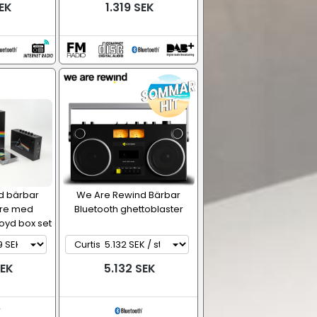
SEK
1.319 SEK
d bärbar
We Are Rewind Bärbar
are med
Bluetooth ghettoblaster
loyd box set
SEK
5.132 SEK