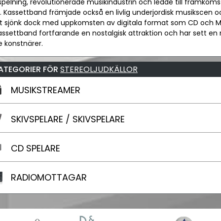
pelning, revolutionerade musikindustrin och ledde till framko
. Kassettband främjade också en livlig underjordisk musikscen 
et sjönk dock med uppkomsten av digitala format som CD och MP3 
assettband fortfarande en nostalgisk attraktion och har sett en
 konstnärer.
ATEGORIER FÖR
STEREOLJUDKÄLLOR
MUSIKSTREAMER
SKIVSPELARE / SKIVSPELARE
CD SPELARE
RADIOMOTTAGAR