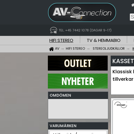
TEL. +45 7442 1078 (DAGAR 9-17)
HIFI STEREO
TV & HEMMABIO
AV
HIFI STEREO
STEREOLJUDKÄLLOR
KASSET
Klassisk
tillverk
OMDÖMEN
VARUMÄRKEN