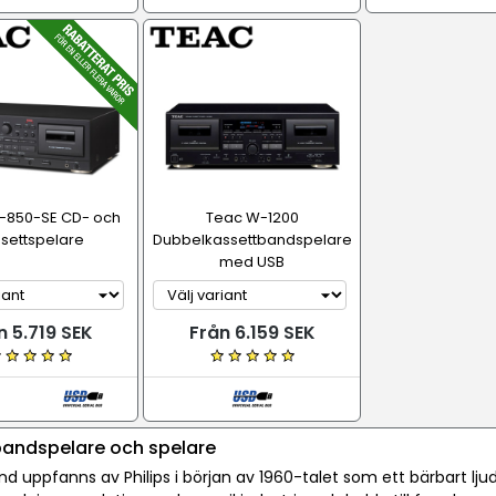
-850-SE CD- och
Teac W-1200
settspelare
Dubbelkassettbandspelare
med USB
n 5.719 SEK
Från 6.159 SEK
andspelare och spelare
d uppfanns av Philips i början av 1960-talet som ett bärbart lj