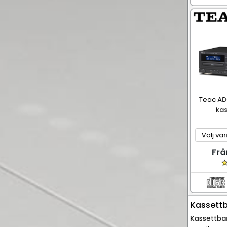
Teac AD
kas
Frå
Kassettb
Kassettban