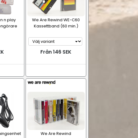
n n play
We Are Rewind WE-C60
engörare
Kassettband (60 min.)
EK
Från 146 SEK
ningsenhet
We Are Rewind