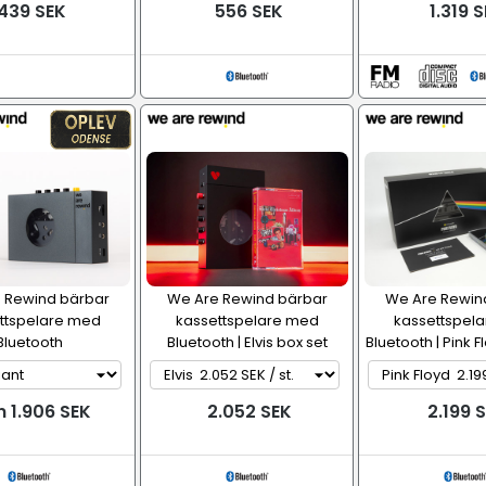
439 SEK
556 SEK
1.319 
 Rewind bärbar
We Are Rewind bärbar
We Are Rewin
ttspelare med
kassettspelare med
kassettspel
Bluetooth
Bluetooth | Elvis box set
Bluetooth | Pink F
n 1.906 SEK
2.052 SEK
2.199 