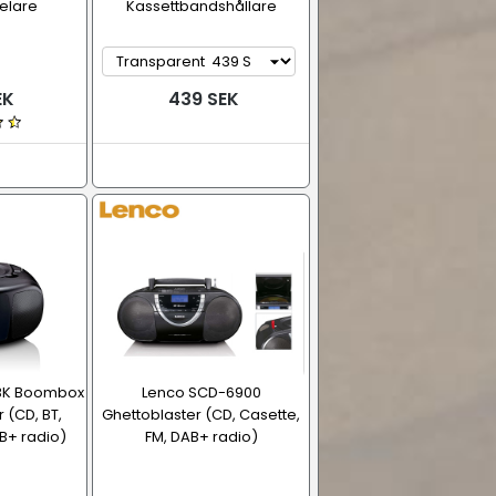
elare
Kassettbandshållare
EK
439 SEK
BK Boombox
Lenco SCD-6900
 (CD, BT,
Ghettoblaster (CD, Casette,
AB+ radio)
FM, DAB+ radio)