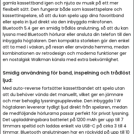
gamla kassettband igen och njuta av musik på ett mer
flexibelt sätt. Den fungerar både som kassettspelare och
kassettinspelare, så att du kan spela upp dina favoritband
eller spela in ljud direkt via den inbyggda mikrofonen.
Bluetooth 5.4 ger en smidig trådlös anslutning, så att du kan
lyssna med Bluetooth hörlurar eller ansluta din telefon till den
inbyggda högtalaren. Den kompakta storleken gör den enkel
att ta med i väskan, på resan eller använda hemma, medan
kombinationen av retrodesign och moderna funktioner ger
en nostalgisk Walkman känsla med extra bekvämlighet.
Smidig användning för band, inspelning och trådlöst
ljud:
Med auto-reverse fortsätter kassettbandet att spela utan
att du behöver vända det manuellt, vilket ger en jämnare
och mer behaglig lyssningsupplevelse. Den inbyggda 1 W
högtalaren levererar tydligt ljud direkt från spelaren, medan
de medföljande hörlurarna passar perfekt för privat lyssning.
Det uppladdningsbara batteriet på 1200 mAh ger upp till 7
timmars speltid och laddas enkelt via USB-C på cirka 3 till 4
timmar. Bluetooth anslutningen har en räckvidd på upp till 10