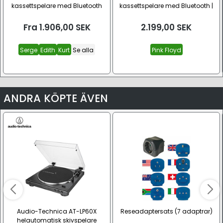
kassettspelare med Bluetooth
kassettspelare med Bluetooth |
Pink Floyd box set
Fra
1.906,00
SEK
2.199,00
SEK
Serge
Edith
Kurt
Se alla
Pink Floyd
ANDRA KÖPTE ÄVEN
Audio-Technica AT-LP60X
Reseadaptersats (7 adaptrar)
helautomatisk skivspelare