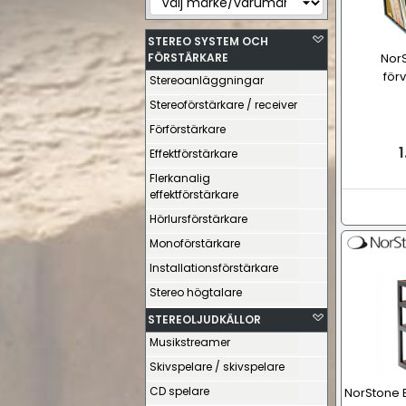
STEREO SYSTEM OCH
FÖRSTÄRKARE
NorS
för
Stereoanläggningar
Stereoförstärkare / receiver
Förförstärkare
1
Effektförstärkare
Flerkanalig
effektförstärkare
Hörlursförstärkare
Monoförstärkare
Installationsförstärkare
Stereo högtalare
STEREOLJUDKÄLLOR
Musikstreamer
Skivspelare / skivspelare
CD spelare
NorStone E