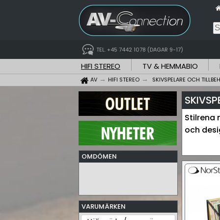
TEL. +45 7442 1078 (DAGAR 9-17)
HIFI STEREO
TV & HEMMABIO
AV
HIFI STEREO
SKIVSPELARE OCH TILLBE
SKIVSP
Stilrena 
och desig
OMDÖMEN
VARUMÄRKEN