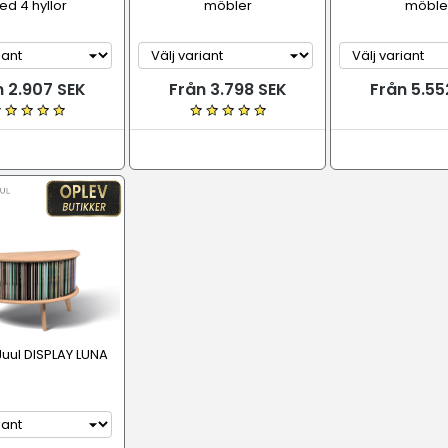
d 4 hyllor
möbler
möble
n 2.907 SEK
Från 3.798 SEK
Från 5.55
 Juul DISPLAY LUNA