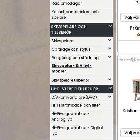
me
Radiomottagar
Kassettbandspelare och
spelare
SKIVSPELARE OCH
Frå
TILLBEHÖR
Skivspelare
Cartridge och stylus
Rengöring och städning
Skivspelar- & Vinyl-
möbler
Skivspelare tillbehör
HI-FI STEREO TILLBEHÖR
D/A-omvandlare (DAC)
Hi-Fi strömkabel och filter
Kristian
Hi-Fi-signalkablar -
Analog lyd
Hi-Fi-signalkablar - Digital
lyd