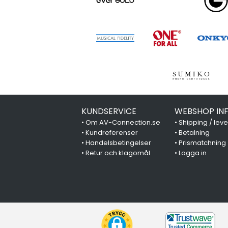
KUNDSERVICE
WEBSHOP IN
•
Om AV-Connection.se
•
Shipping / lev
•
Kundreferenser
•
Betalning
•
Handelsbetingelser
•
Prismatchning
•
Retur och klagomål
•
Logga in