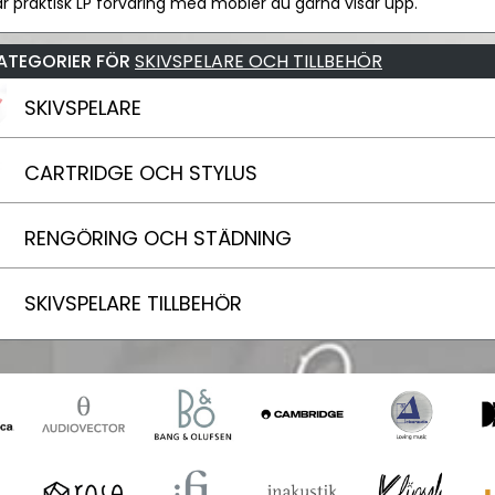
 praktisk LP förvaring med möbler du gärna visar upp.
ATEGORIER FÖR
SKIVSPELARE OCH TILLBEHÖR
SKIVSPELARE
CARTRIDGE OCH STYLUS
RENGÖRING OCH STÄDNING
SKIVSPELARE TILLBEHÖR