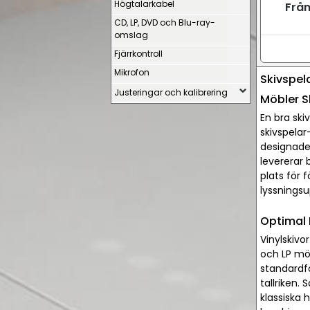
Högtalarkabel
Från
CD, LP, DVD och Blu-ray-
omslag
Fjärrkontroll
Mikrofon
Skivspel
Justeringar och kalibrering
Möbler S
En bra ski
skivspelar
designade 
levererar 
plats för 
lyssningsu
Optimal 
Vinylskivo
och LP möb
standardfo
tallriken.
klassiska 