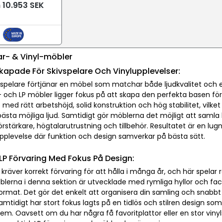
 10.953 SEK
ar- & Vinyl-möbler
kapade För Skivspelare Och Vinylupplevelser:
vspelare förtjänar en möbel som matchar både ljudkvalitet och 
- och LP möbler ligger fokus på att skapa den perfekta basen för
med rätt arbetshöjd, solid konstruktion och hög stabilitet, vilket
bästa möjliga ljud. Samtidigt gör möblerna det möjligt att samla h
förstärkare, högtalarutrustning och tillbehör. Resultatet är en lu
pplevelse där funktion och design samverkar på bästa sätt.
LP Förvaring Med Fokus På Design:
r kräver korrekt förvaring för att hålla i många år, och här spelar
lerna i denna sektion är utvecklade med rymliga hyllor och fack
rmat. Det gör det enkelt att organisera din samling och snabbt
 Samtidigt har stort fokus lagts på en tidlös och stilren design s
hem. Oavsett om du har några få favoritplattor eller en stor vin