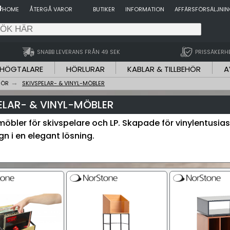
HOME
ÅTERGÅ VAROR
BUTIKER
INFORMATION
AFFÄRSFÖRSÄLJNI
SNABB LEVERANS FRÅN 49 SEK
PRISSÄKERH
HÖGTALARE
HÖRLURAR
KABLAR & TILLBEHÖR
A
HÖR
SKIVSPELAR- & VINYL-MÖBLER
ELAR- & VINYL-MÖBLER
möbler för skivspelare och LP. Skapade för vinylentusiast
n i en elegant lösning.