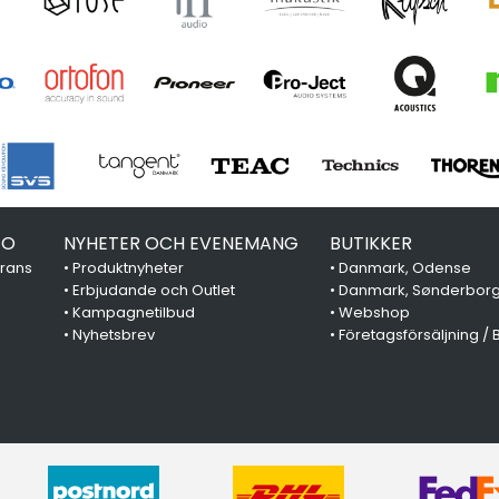
FO
NYHETER OCH EVENEMANG
BUTIKKER
erans
•
Produktnyheter
•
Danmark, Odense
•
Erbjudande och Outlet
•
Danmark, Sønderbor
•
Kampagnetilbud
•
Webshop
•
Nyhetsbrev
•
Företagsförsäljning / 