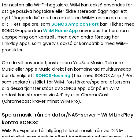
för nästan alla Wi-Fi-högtalare. WiiM kan också användas för
att ge passiva högtalare eller äldre stereoanläggningar ett
nytt "ångande liv" med en enkel liten WiiM-förstärkare eller
allt-i-ett-spelare, som
SONOS Amp och Port
kan. I likhet med
SONOS-appen kan
WiiM Home App
användas för flera rum
uppspelning och kontroll , men även andra företag har
LinkPlay Apps, som givetvis också är kompatibla med WiiM-
produkter.
Om du vill använda tjänster som YouSee Music, Telmore
Music eller Apple Music direkt i en kombinerad multirumsapp
bör du välja ett
SONOS-lösning
(t.ex. med SONOS Amp / Port
som spelare) istället för WiiM-förstärkare/spelare, eftersom
alla dessa tjänster stöds av SONOS App, där på en WiiM
endast kan streamas via AirPlay eller ChromeCast
(Chromecast kräver minst WiiM Pro).
Spela musik från en dator/NAS-server - WiiM LinkPlay
kontra SONOS:
WiiM Pro-spelare får tillgång till lokal musik från via DLNA-