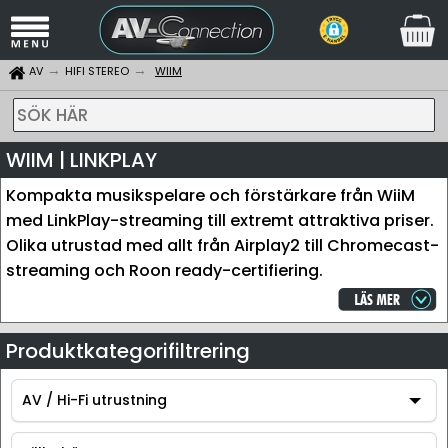
AV
HIFI STEREO
WIIM
SÖK HÄR
WIIM | LINKPLAY
Kompakta musikspelare och förstärkare från WiiM
med LinkPlay-streaming till extremt attraktiva priser.
Olika utrustad med allt från Airplay2 till Chromecast-
streaming och Roon ready-certifiering.
Produktkategorifiltrering
AV / Hi-Fi utrustning