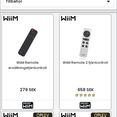
AV / Hi-Fi utrustning
Tillbehör
Tillbehör
WiiM Remote
WiiM Remote 2 fjärrkontroll
ersättningsfjärrkontroll
279 SEK
658 SEK