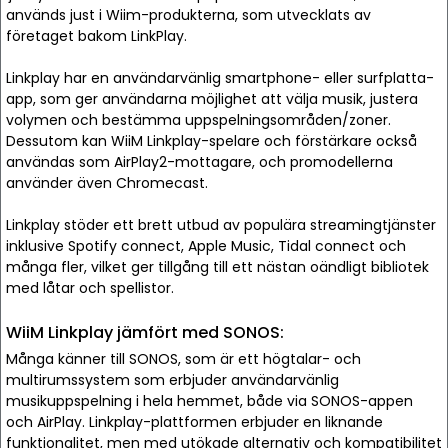
används just i Wiim-produkterna, som utvecklats av
företaget bakom LinkPlay.
Linkplay har en användarvänlig smartphone- eller surfplatta-
app, som ger användarna möjlighet att välja musik, justera
volymen och bestämma uppspelningsområden/zoner.
Dessutom kan WiiM Linkplay-spelare och förstärkare också
användas som AirPlay2-mottagare, och promodellerna
använder även Chromecast.
Linkplay stöder ett brett utbud av populära streamingtjänster
inklusive Spotify connect, Apple Music, Tidal connect och
många fler, vilket ger tillgång till ett nästan oändligt bibliotek
med låtar och spellistor.
WiiM Linkplay jämfört med SONOS:
Många känner till SONOS, som är ett högtalar- och
multirumssystem som erbjuder användarvänlig
musikuppspelning i hela hemmet, både via SONOS-appen
och AirPlay. Linkplay-plattformen erbjuder en liknande
funktionalitet, men med utökade alternativ och kompatibilitet