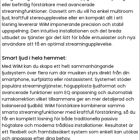
eller befintlig förstärkare med avancerade
streamingfunktioner. Oavsett om du vill ha enkel multiroom
ljud, kraftfull stereoupplevelse eller en kompakt allt i ett
lösning levererar WiiM imponerande precision och stabil
uppspelning. Den intuitiva installationen och det breda
utbudet av tjänster gör det lätt för både entusiaster och nya
användare att få en optimal streamingupplevelse.
Smart ljud i hela hemmet:
Med WiiM kan du skapa ett helt sammanhängande
ljudsystem över flera rum där musiken styrs direkt från din
smartphone, surfplatta eller röstassistent. Systemet stöder
populära streamingtjänster, högupplösta ljudformat och
avancerade funktioner som EQ anpassning och automatisk
rumskorrektion vilket tillsammans ger en mer detaljerad och
balanserad ljudbild. WiiM förstärkare kombinerar samma
smarta streamingfunktioner med kraftfull förstärkning, så du
får en komplett lösning för både traditionella passiva
högtalare och moderna trådlösa installationer. Resultatet är
ett flexibelt och framtidssäkert system som enkelt kan utökas
och anpassas efter dina behov.