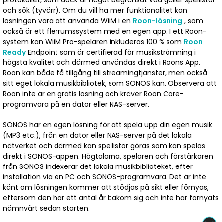
protokollet, som dock är något begränsat vad gäller spellistor
och sök (tyvärr). Om du vill ha mer funktionalitet kan
lösningen vara att använda WiiM i en
Roon-lösning
, som
också är ett flerrumssystem med en egen app. I ett Roon-
system kan WiiM Pro-spelaren inkluderas 100 % som
Roon
Ready
Endpoint som är certifierad för musikströmning i
högsta kvalitet och därmed användas direkt i Roons App.
Roon kan både få tillgång till streamingtjänster, men också
sitt eget lokala musikbibliotek, som SONOS kan. Observera att
Roon inte är en gratis lösning och kräver Roon Core-
programvara på en dator eller NAS-server.
SONOS har en egen lösning för att spela upp din egen musik
(MP3 etc.), från en dator eller NAS-server på det lokala
nätverket och därmed kan spellistor göras som kan spelas
direkt i SONOS-appen. Högtalarna, spelaren och förstärkaren
från SONOS indexerar det lokala musikbiblioteket, efter
installation via en PC och SONOS-programvara. Det är inte
känt om lösningen kommer att stödjas på sikt eller förnyas,
eftersom den har ett antal år bakom sig och inte har förnyats
nämnvärt sedan starten.