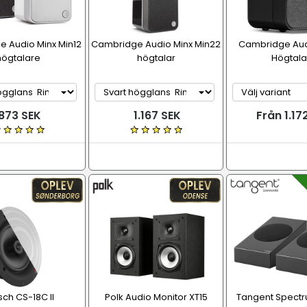
 Audio Minx Min12
Cambridge Audio Minx Min22
Cambridge Aud
högtalare
högtalar
Högtala
873 SEK
1.167 SEK
Från 1.17
sch CS-18C II
Polk Audio Monitor XT15
Tangent Spectr