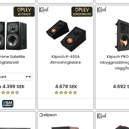
rime Satellite
Klipsch R-40SA
Klipsch PR
ögtalarset
Atmoshögtalare
inbyggnadshögt
vägg/t
n 4.399 SEK
4.678 SEK
4.692 