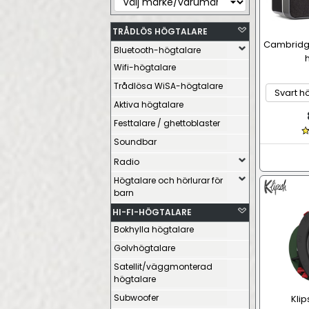
TRÅDLÖS HÖGTALARE
Cambridge
Bluetooth-högtalare
Wifi-högtalare
Trådlösa WiSA-högtalare
Aktiva högtalare
Festtalare / ghettoblaster
Soundbar
Radio
Högtalare och hörlurar för
barn
HI-FI-HÖGTALARE
Bokhylla högtalare
Golvhögtalare
Satellit/väggmonterad
högtalare
Subwoofer
Klip