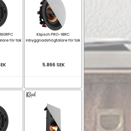
-160RPC
Klipsch PRO-18RC
are för tak
inbyggnadshögtalare för tak
SEK
5.866 SEK