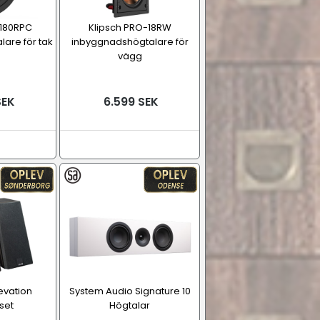
-180RPC
Klipsch PRO-18RW
are för tak
inbyggnadshögtalare för
vägg
SEK
6.599 SEK
evation
System Audio Signature 10
set
Högtalar