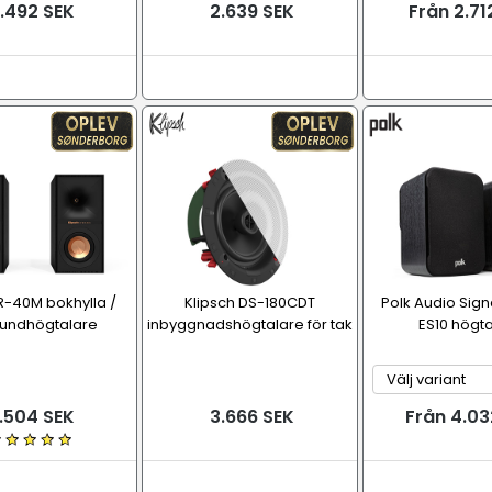
.492 SEK
2.639 SEK
Från 2.71
R-40M bokhylla /
Klipsch DS-180CDT
Polk Audio Signa
oundhögtalare
inbyggnadshögtalare för tak
ES10 högt
.504 SEK
3.666 SEK
Från 4.03