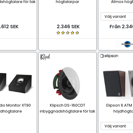
shögtalare för tak
högtalarpar
Atmos högt
.612 SEK
2.346 SEK
Från 2.34
dio Monitor XT90
Klipsch DS-160CDT
Elipson 6 ATM
jdhögtalare
inbyggnadshögtalare för tak
höjdhögta