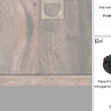
Frå
Klipsch
inbyggnad
7