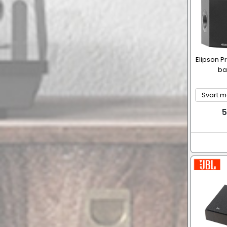
Elipson Pr
ba
5