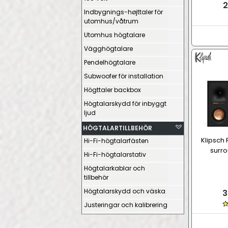
2
Indbygnings-højttaler för
utomhus/våtrum
Utomhus högtalare
Vägghögtalare
Pendelhögtalare
Subwoofer för installation
Högttaler backbox
Högtalarskydd för inbyggt
ljud
HÖGTALARTILLBEHÖR
Klipsch 
Hi-Fi-högtalarfästen
surr
Hi-Fi-högtalarstativ
Högtalarkablar och
tillbehör
Högtalarskydd och väska
3
Justeringar och kalibrering