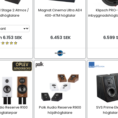
 Stage 2 Atmos /
Magnat Cinema Ultra AEH
Klipsch PRO
jdhögtalare
400-ATM högtalar
inbyggnadshögtal
n 6.153 SEK
6.453 SEK
6.599 
dio Reserve R100
Polk Audio Reserve R900
SVS Prime El
ögtalarpar
höjdhögtalare
högtalar