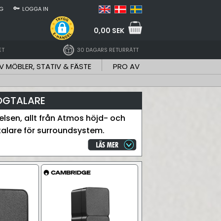
NG
LOGGA IN
0,00 SEK
ET
30 DAGARS RETURRÄTT
V MÖBLER, STATIV & FÄSTE
PRO AV
ÖGTALARE
sen, allt från Atmos höjd- och
talare för surroundsystem.