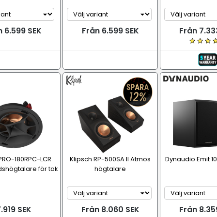
n 6.599 SEK
Från 6.599 SEK
Från 7.33
 PRO-180RPC-LCR
Klipsch RP-500SA II Atmos
Dynaudio Emit 1
shögtalare för tak
högtalare
.919 SEK
Från 8.060 SEK
Från 8.35