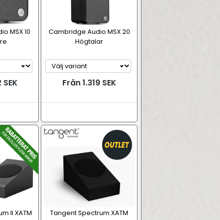
io MSX 10
Cambridge Audio MSX 20
re
Högtalar
2 SEK
Från 1.319 SEK
um II XATM
Tangent Spectrum XATM