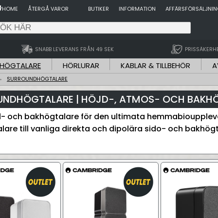
HOME
ÅTERGÅ VAROR
BUTIKER
INFORMATION
AFFÄRSFÖRSÄLJNI
SNABB LEVERANS FRÅN 49 SEK
PRISSÄKERH
HÖGTALARE
HÖRLURAR
KABLAR & TILLBEHÖR
A
SURROUNDHÖGTALARE
UNDHÖGTALARE | HÖJD-, ATMOS- OCH BAKH
- och bakhögtalare för den ultimata hemmabioupplevel
lare till vanliga direkta och dipolära sido- och bakhög