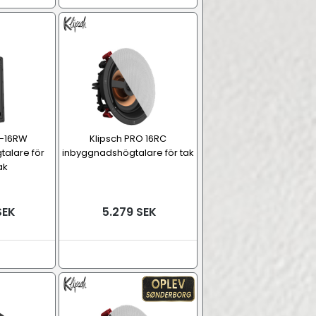
O-16RW
Klipsch PRO 16RC
alare för
inbyggnadshögtalare för tak
ak
SEK
5.279 SEK