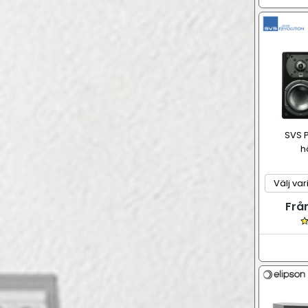
SVS P
h
Frå