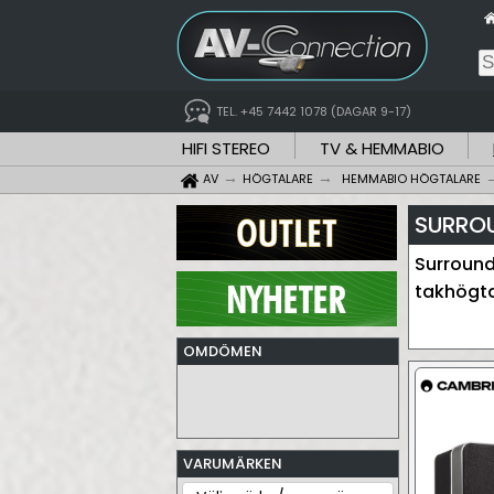
TEL. +45 7442 1078 (DAGAR 9-17)
HIFI STEREO
TV & HEMMABIO
AV
HÖGTALARE
HEMMABIO HÖGTALARE
SURRO
Surround
takhögta
OMDÖMEN
VARUMÄRKEN