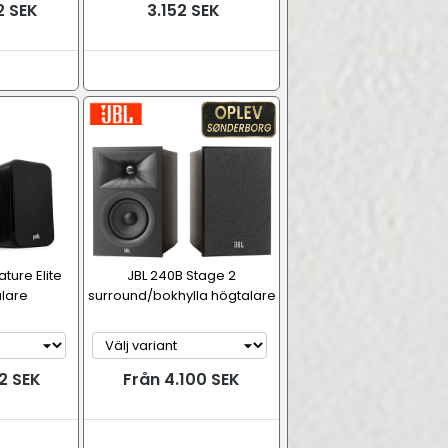
2 SEK
3.152 SEK
ture Elite
JBL 240B Stage 2
alare
surround/bokhylla högtalare
2 SEK
Från 4.100 SEK