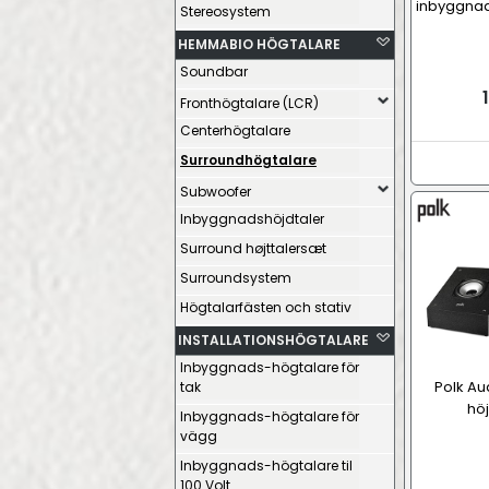
inbyggnad
Stereosystem
HEMMABIO HÖGTALARE
Soundbar
1
Fronthögtalare (LCR)
Centerhögtalare
Surroundhögtalare
Subwoofer
Inbyggnadshöjdtaler
Surround højttalersæt
Surroundsystem
Högtalarfästen och stativ
INSTALLATIONSHÖGTALARE
Inbyggnads-högtalare för
Polk Au
tak
hö
Inbyggnads-högtalare för
vägg
Inbyggnads-högtalare til
100 Volt