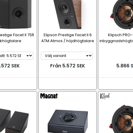
estige Facet II 7SR
Elipson Prestige Facet II 6
Klipsch PRO
khögtalare
ATM Atmos / höjdhögtalare
inbyggnadshögtal
.572 SEK
Från 5.572 SEK
5.866 