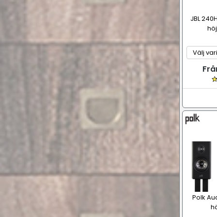
JBL 240H
hö
Frå
Polk Au
h