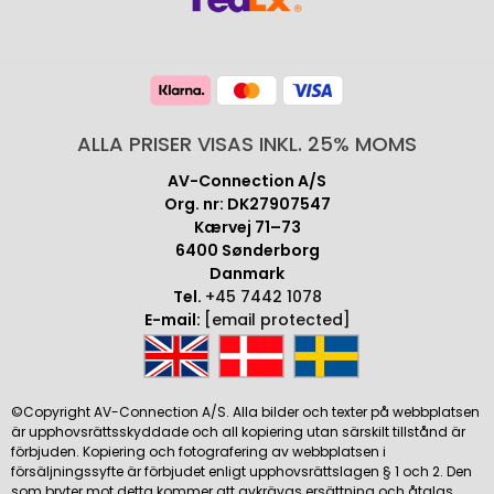
ALLA PRISER VISAS INKL. 25% MOMS
AV-Connection A/S
Org. nr: DK27907547
Kærvej 71–73
6400 Sønderborg
Danmark
Tel.
+45 7442 1078
E-mail:
[email protected]
©Copyright AV-Connection A/S. Alla bilder och texter på webbplatsen
är upphovsrättsskyddade och all kopiering utan särskilt tillstånd är
förbjuden. Kopiering och fotografering av webbplatsen i
försäljningssyfte är förbjudet enligt upphovsrättslagen § 1 och 2. Den
som bryter mot detta kommer att avkrävas ersättning och åtalas