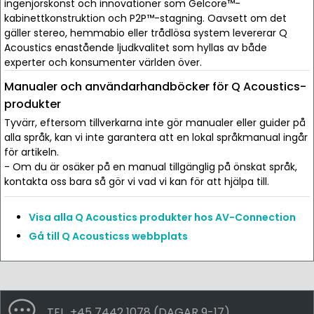
ingenjörskonst och innovationer som Gelcore™-
kabinettkonstruktion och P2P™-stagning. Oavsett om det
gäller stereo, hemmabio eller trådlösa system levererar Q
Acoustics enastående ljudkvalitet som hyllas av både
experter och konsumenter världen över.
Manualer och användarhandböcker för Q Acoustics-
produkter
Tyvärr, eftersom tillverkarna inte gör manualer eller guider på
alla språk, kan vi inte garantera att en lokal språkmanual ingår
för artikeln.
- Om du är osäker på en manual tillgänglig på önskat språk,
kontakta oss bara så gör vi vad vi kan för att hjälpa till.
Visa alla Q Acoustics produkter hos AV-Connection
Gå till Q Acousticss webbplats
TEL. +45 7442 1078 (DAGAR 9-17)