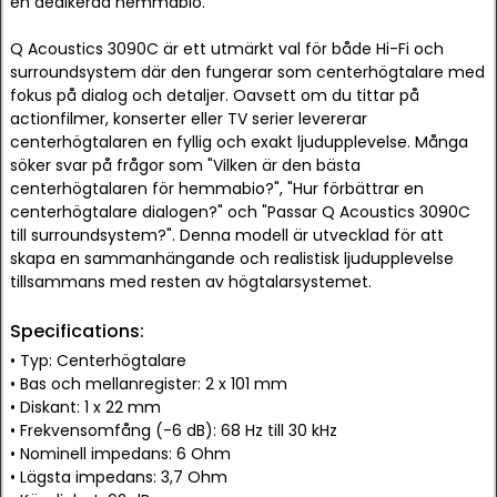
en dedikerad hemmabio.
Q Acoustics 3090C är ett utmärkt val för både Hi-Fi och
surroundsystem där den fungerar som centerhögtalare med
fokus på dialog och detaljer. Oavsett om du tittar på
actionfilmer, konserter eller TV serier levererar
centerhögtalaren en fyllig och exakt ljudupplevelse. Många
söker svar på frågor som "Vilken är den bästa
centerhögtalaren för hemmabio?", "Hur förbättrar en
centerhögtalare dialogen?" och "Passar Q Acoustics 3090C
till surroundsystem?". Denna modell är utvecklad för att
skapa en sammanhängande och realistisk ljudupplevelse
tillsammans med resten av högtalarsystemet.
Specifications:
• Typ: Centerhögtalare
• Bas och mellanregister: 2 x 101 mm
• Diskant: 1 x 22 mm
• Frekvensomfång (-6 dB): 68 Hz till 30 kHz
• Nominell impedans: 6 Ohm
• Lägsta impedans: 3,7 Ohm