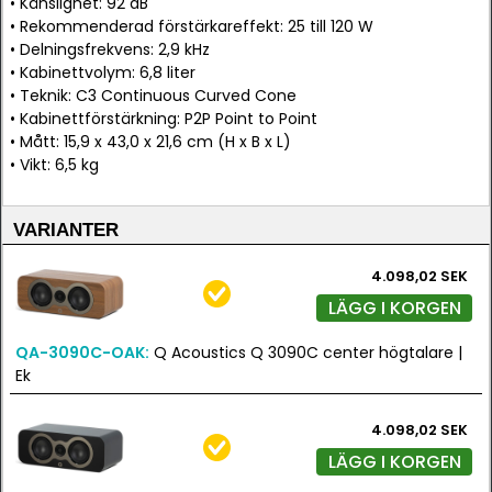
• Känslighet: 92 dB
• Rekommenderad förstärkareffekt: 25 till 120 W
• Delningsfrekvens: 2,9 kHz
• Kabinettvolym: 6,8 liter
• Teknik: C3 Continuous Curved Cone
• Kabinettförstärkning: P2P Point to Point
• Mått: 15,9 x 43,0 x 21,6 cm (H x B x L)
• Vikt: 6,5 kg
VARIANTER
4.098,02 SEK
LÄGG I KORGEN
QA-3090C-OAK:
Q Acoustics Q 3090C center högtalare |
Ek
4.098,02 SEK
LÄGG I KORGEN