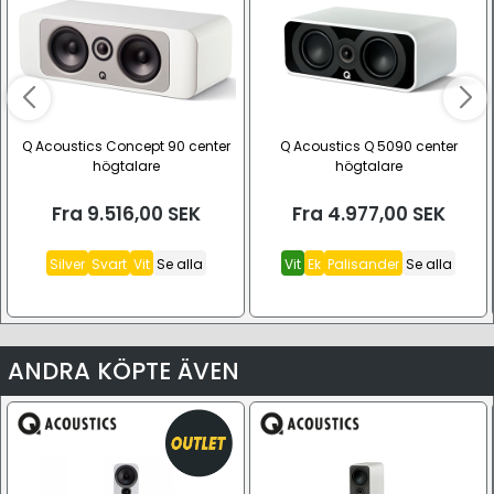
Q Acoustics Concept 90 center
Q Acoustics Q 5090 center
högtalare
högtalare
Fra
9.516,00
SEK
Fra
4.977,00
SEK
Silver
Svart
Vit
Se alla
Vit
Ek
Palisander
Se alla
ANDRA KÖPTE ÄVEN