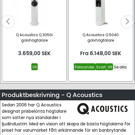
Q Acoustics Q 3050i
Q Acoustics Q 5040
golvhögtalare
golvhögtalare
3.659,00
SEK
Fra
6.148,00
SEK
Vit
Palisander
Svart
Vit
Se alla
Produktbeskrivning - Q Acoustics
Sedan 2006 har Q Acoustics
designat prisbelönta högtalare
som sätter nya standarder i
ljudindustrin. Med en vision att skapa de bästa högtalarna för
priset har varumärket fått erkännande för sin banbrytande