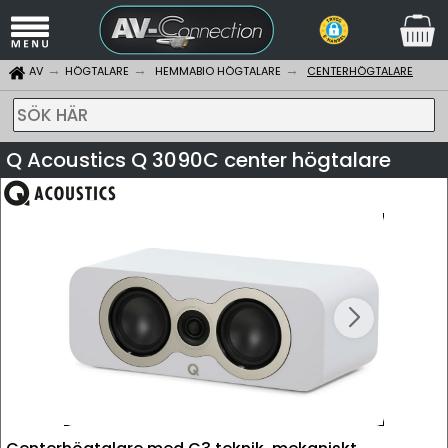
AV
HÖGTALARE
HEMMABIO HÖGTALARE
CENTERHÖGTALARE
SÖK HÄR
Q Acoustics Q 3090C center högtalare