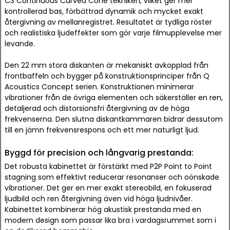
C3 Continuous Curved Cone tekniken, vilket ger mer
kontrollerad bas, förbättrad dynamik och mycket exakt
återgivning av mellanregistret. Resultatet är tydliga röster
och realistiska ljudeffekter som gör varje filmupplevelse mer
levande.
Den 22 mm stora diskanten är mekaniskt avkopplad från
frontbaffeln och bygger på konstruktionsprinciper från Q
Acoustics Concept serien. Konstruktionen minimerar
vibrationer från de övriga elementen och säkerställer en ren,
detaljerad och distorsionsfri återgivning av de höga
frekvenserna. Den slutna diskantkammaren bidrar dessutom
till en jämn frekvensrespons och ett mer naturligt ljud.
Byggd för precision och långvarig prestanda:
Det robusta kabinettet är förstärkt med P2P Point to Point
stagning som effektivt reducerar resonanser och oönskade
vibrationer. Det ger en mer exakt stereobild, en fokuserad
ljudbild och ren återgivning även vid höga ljudnivåer.
Kabinettet kombinerar hög akustisk prestanda med en
modern design som passar lika bra i vardagsrummet som i