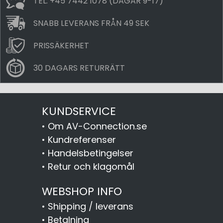
TEL. +45 7442 1078 (DAGAR 9-17)
SNABB LEVERANS FRÅN 49 SEK
PRISSÄKERHET
30 DAGARS RETURRÄTT
KUNDSERVICE
•
Om AV-Connection.se
•
Kundreferenser
•
Handelsbetingelser
•
Retur och klagomål
WEBSHOP INFO
•
Shipping / leverans
•
Betalning