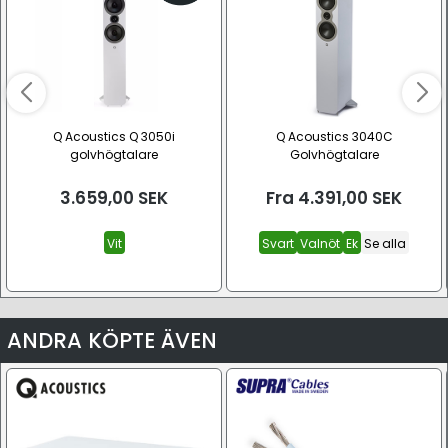
Q Acoustics Q 3050i
Q Acoustics 3040C
golvhögtalare
Golvhögtalare
3.659,00
SEK
Fra
4.391,00
SEK
Vit
Svart
Valnöt
Ek
Se alla
ANDRA KÖPTE ÄVEN