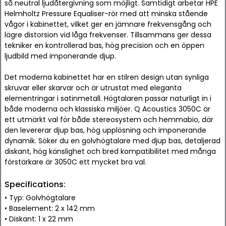
så neutral ljudåtergivning som möjligt. Samtidigt arbetar HPE
Helmholtz Pressure Equaliser-rör med att minska stående
vågor i kabinettet, vilket ger en jämnare frekvensgång och
lägre distorsion vid låga frekvenser. Tillsammans ger dessa
tekniker en kontrollerad bas, hög precision och en öppen
ljudbild med imponerande djup.
Det moderna kabinettet har en stilren design utan synliga
skruvar eller skarvar och är utrustat med eleganta
elementringar i satinmetall. Högtalaren passar naturligt in i
både moderna och klassiska miljöer. Q Acoustics 3050C är
ett utmärkt val för både stereosystem och hemmabio, där
den levererar djup bas, hög upplösning och imponerande
dynamik. Söker du en golvhögtalare med djup bas, detaljerad
diskant, hög känslighet och bred kompatibilitet med många
förstärkare är 3050C ett mycket bra val.
Specifications:
• Typ: Golvhögtalare
• Baselement: 2 x 142 mm
• Diskant: 1 x 22 mm