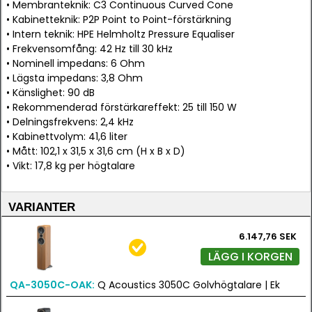
• Membranteknik: C3 Continuous Curved Cone
• Kabinetteknik: P2P Point to Point-förstärkning
• Intern teknik: HPE Helmholtz Pressure Equaliser
• Frekvensomfång: 42 Hz till 30 kHz
• Nominell impedans: 6 Ohm
• Lägsta impedans: 3,8 Ohm
• Känslighet: 90 dB
• Rekommenderad förstärkareffekt: 25 till 150 W
• Delningsfrekvens: 2,4 kHz
• Kabinettvolym: 41,6 liter
• Mått: 102,1 x 31,5 x 31,6 cm (H x B x D)
• Vikt: 17,8 kg per högtalare
VARIANTER
6.147,76 SEK
LÄGG I KORGEN
QA-3050C-OAK:
Q Acoustics 3050C Golvhögtalare | Ek