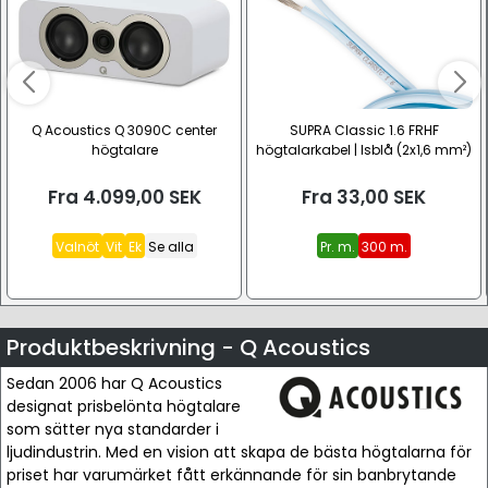
Q Acoustics Q 3090C center
SUPRA Classic 1.6 FRHF
högtalare
högtalarkabel | Isblå (2x1,6 mm²)
Fra
4.099,00
SEK
Fra
33,00
SEK
Valnöt
Vit
Ek
Se alla
Pr. m.
300 m.
Produktbeskrivning - Q Acoustics
Sedan 2006 har Q Acoustics
designat prisbelönta högtalare
som sätter nya standarder i
ljudindustrin. Med en vision att skapa de bästa högtalarna för
priset har varumärket fått erkännande för sin banbrytande