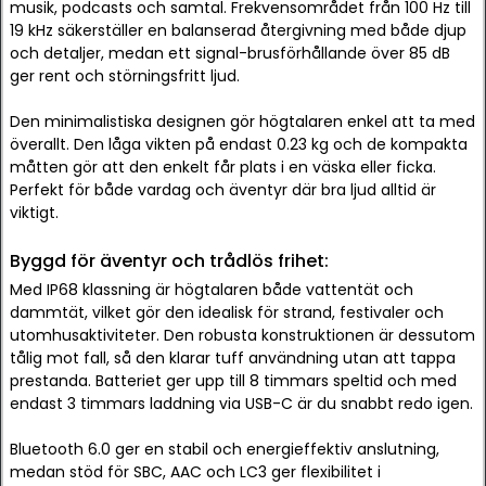
musik, podcasts och samtal. Frekvensområdet från 100 Hz till
19 kHz säkerställer en balanserad återgivning med både djup
och detaljer, medan ett signal-brusförhållande över 85 dB
ger rent och störningsfritt ljud.
Den minimalistiska designen gör högtalaren enkel att ta med
överallt. Den låga vikten på endast 0.23 kg och de kompakta
måtten gör att den enkelt får plats i en väska eller ficka.
Perfekt för både vardag och äventyr där bra ljud alltid är
viktigt.
Byggd för äventyr och trådlös frihet:
Med IP68 klassning är högtalaren både vattentät och
dammtät, vilket gör den idealisk för strand, festivaler och
utomhusaktiviteter. Den robusta konstruktionen är dessutom
tålig mot fall, så den klarar tuff användning utan att tappa
prestanda. Batteriet ger upp till 8 timmars speltid och med
endast 3 timmars laddning via USB-C är du snabbt redo igen.
Bluetooth 6.0 ger en stabil och energieffektiv anslutning,
medan stöd för SBC, AAC och LC3 ger flexibilitet i