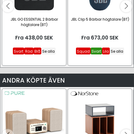
JBL GO ESSENTIAL 2 Bärbar
JBL Clip 5 Bärbar högtalare (BT)
högtalare (BT)
Fra
438,00
SEK
Fra
673,00
SEK
Svart
Röd
Blå
Se alla
Squad
Svart
Lila
Se alla
ANDRA KÖPTE ÄVEN