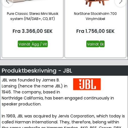
Pure Classic Stereo Mini Musik
NorStone Stockholm 700
system (FM/DAB+, CD, BT)
Vinylmöbel
Fra
3.366,00
SEK
Fra
1.756,00
SEK
Valnöt
Ägg / Vit
Valnöt
Ek
Produktbeskrivning - JBL
JBL was founded by James B.
Lansing (hence the name JBL) in
1946. The company, based in
Northridge California, has been engaged continuously in
speaker production.
In 1969, JBL was acquired by Jervis Corporation, which today is
called Harman International. They, therefore, belong within