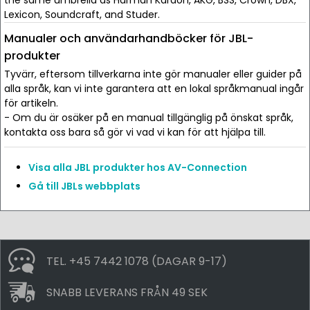
the same umbrella as Harman Kardon, AKG, BSS, Crown, DBX,
Lexicon, Soundcraft, and Studer.
Manualer och användarhandböcker för JBL-
produkter
Tyvärr, eftersom tillverkarna inte gör manualer eller guider på
alla språk, kan vi inte garantera att en lokal språkmanual ingår
för artikeln.
- Om du är osäker på en manual tillgänglig på önskat språk,
kontakta oss bara så gör vi vad vi kan för att hjälpa till.
Visa alla JBL produkter hos AV-Connection
Gå till JBLs webbplats
TEL. +45 7442 1078 (DAGAR 9-17)
SNABB LEVERANS FRÅN 49 SEK