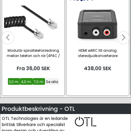
Modulär spiraltelefonledning
HDMI eARC till analog
mellan telefon och rör (4P4C /
stereoljudkonverterare
RJ10 / RJ22)
Fra
36,00
SEK
438,00
SEK
2,0 m.
4,0 m.
7,0 m.
Se alla
Produktbeskrivning - OTL
OTL Technologies är en ledande
brittisk tillverkare och specialist
inom design och utveckling av