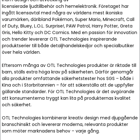
licensierade ljudtillbehör och hemelektronik. Företaget har
ingått licensavtal med några av världens mest ikoniska
varumärken, däribland Pokémon, Super Mario, Minecraft, Call
of Duty, Bluey, L.O.L. Surprise!, PAW Patrol, Harry Potter, Greta
Gris, Hello Kitty och DC Comics. Med en passion för innovation
och trender levererar OTL Technologies inspirerande
produktserier till både detaljhandelskedjor och specialbutiker
över hela världen.
Eftersom många av OTL Technologies produkter är riktade till
barn, ställs extra höga krav på säkerheten. Därför genomgår
alla produkter omfattande säkerhetstester hos SGS – både i
Kina och i Storbritannien – för att säkerställa att de uppfyller
gällande standarder. För OTL Technologies är det avgörande
att konsumenterna tryggt kan lita på produkternas kvalitet
och säkerhet.
OTL Technologies kombinerar kreativ design med djupgående
branschinsikt och levererar moderna, relevanta produkter
som möter marknadens behov – varje gång.