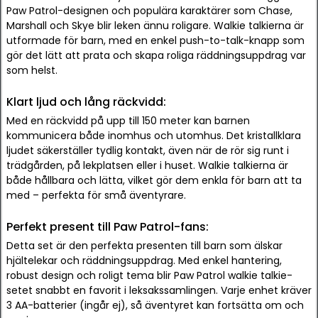
Paw Patrol-designen och populära karaktärer som Chase,
Marshall och Skye blir leken ännu roligare. Walkie talkierna är
utformade för barn, med en enkel push-to-talk-knapp som
gör det lätt att prata och skapa roliga räddningsuppdrag var
som helst.
Klart ljud och lång räckvidd:
Med en räckvidd på upp till 150 meter kan barnen
kommunicera både inomhus och utomhus. Det kristallklara
ljudet säkerställer tydlig kontakt, även när de rör sig runt i
trädgården, på lekplatsen eller i huset. Walkie talkierna är
både hållbara och lätta, vilket gör dem enkla för barn att ta
med – perfekta för små äventyrare.
Perfekt present till Paw Patrol-fans:
Detta set är den perfekta presenten till barn som älskar
hjältelekar och räddningsuppdrag. Med enkel hantering,
robust design och roligt tema blir Paw Patrol walkie talkie-
setet snabbt en favorit i leksakssamlingen. Varje enhet kräver
3 AA-batterier (ingår ej), så äventyret kan fortsätta om och