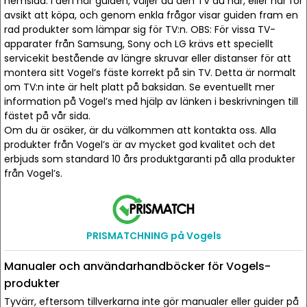
hemsida. I den här guiden, väljer du den TV du har, eller har för
avsikt att köpa, och genom enkla frågor visar guiden fram en
rad produkter som lämpar sig för TV:n. OBS: För vissa TV-
apparater från Samsung, Sony och LG krävs ett speciellt
servicekit bestående av längre skruvar eller distanser för att
montera sitt Vogel’s fäste korrekt på sin TV. Detta är normalt
om TV:n inte är helt platt på baksidan. Se eventuellt mer
information på Vogel’s med hjälp av länken i beskrivningen till
fästet på vår sida.
Om du är osäker, är du välkommen att kontakta oss. Alla
produkter från Vogel’s är av mycket god kvalitet och det
erbjuds som standard 10 års produktgaranti på alla produkter
från Vogel’s.
PRISMATCHNING på Vogels
Manualer och användarhandböcker för Vogels-
produkter
Tyvärr, eftersom tillverkarna inte gör manualer eller guider på