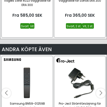
Vogels SWM 4023 väggfäste för
Väggfäste för Sonos ERA 300
ERA 300
Fra
585,00
SEK
Fra
365,00
SEK
Svart
Vit
Svart, 2 st.
Vit, 2 st.
ANDRA KÖPTE ÄVEN
Samsung BN59-01259B
Pro-Ject Strömförsörjning för