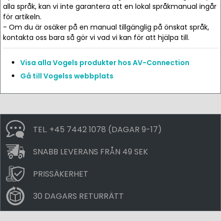
alla språk, kan vi inte garantera att en lokal språkmanual ingår
för artikeln.
- Om du är osäker på en manual tillgänglig på önskat språk,
kontakta oss bara så gör vi vad vi kan för att hjälpa till.
Visa alla Vogels produkter hos AV-Connection
Gå till Vogelss webbplats
TEL. +45 7442 1078 (DAGAR 9-17)
SNABB LEVERANS FRÅN 49 SEK
PRISSÄKERHET
30 DAGARS RETURRÄTT