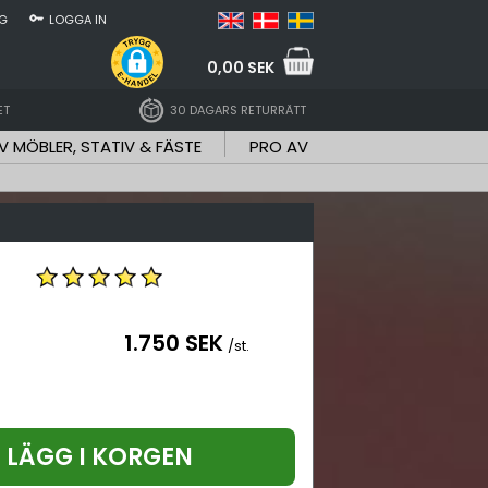
NG
LOGGA IN
0,00 SEK
ET
30 DAGARS RETURRÄTT
V MÖBLER, STATIV & FÄSTE
PRO AV
1.750 SEK
/st.
LÄGG I KORGEN