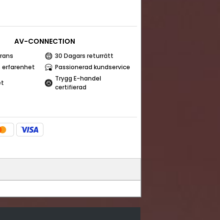
AV-CONNECTION
rans
30 Dagars returrätt
s erfarenhet
Passionerad kundservice
Trygg E-handel
et
certifierad