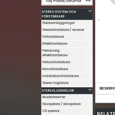
STEREO SYSTEM OCH
FÖRSTÄRKARE
Stereoanläggningar
Stereoförstärkare / receiver
Förförstärkare
Effektförstärkare
Flerkanalig
effektförstärkare
Hörlursförstärkare
Monoförstärkare
Installationsförstärkare
Stereo högtalare
BESKRIV
STEREOLJUDKÄLLOR
Musikstreamer
Skivspelare / skivspelare
CD spelare
RELAT