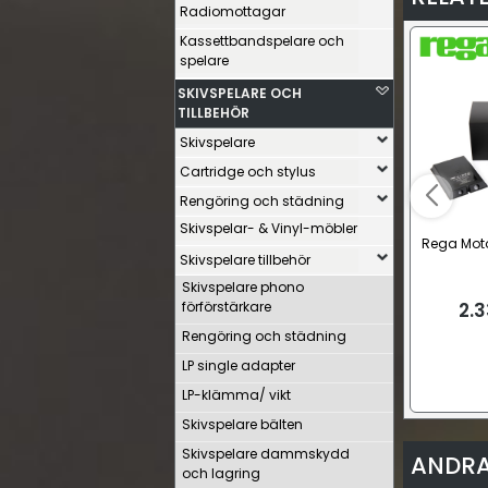
Radiomottagar
Kassettbandspelare och
spelare
SKIVSPELARE OCH
TILLBEHÖR
Skivspelare
Cartridge och stylus
Rengöring och städning
Skivspelar- & Vinyl-möbler
Rega Moto
Skivspelare tillbehör
Skivspelare phono
förförstärkare
2.
Rengöring och städning
LP single adapter
LP-klämma/ vikt
Skivspelare bälten
Skivspelare dammskydd
ANDRA
och lagring