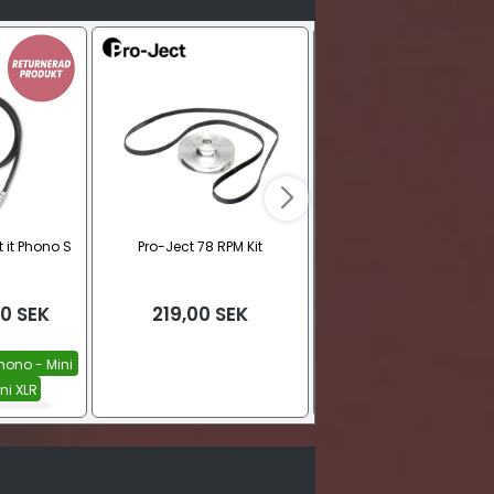
 it Phono S
Pro-Ject 78 RPM Kit
Pro-Ject MC Step Up Box
00
SEK
219,00
SEK
Fra
5.123,00
SE
hono - Mini
Svart
Silver
ini XLR
Se alla