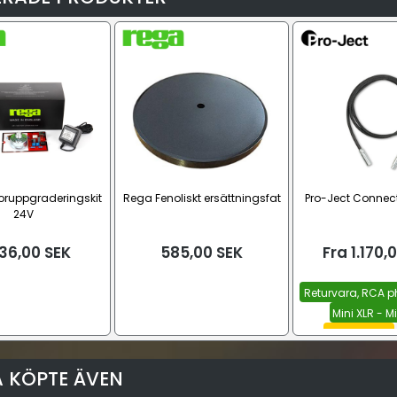
ruppgraderingskit
Rega Fenoliskt ersättningsfat
Pro-Ject Connect
24V
336,00
SEK
585,00
SEK
Fra
1.170,
Returvara, RCA p
XLR
Mini XLR - M
5P - Mini XLR
 KÖPTE ÄVEN