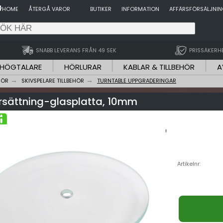
HOME
ÅTERGÅ VAROR
BUTIKER
INFORMATION
AFFÄRSFÖRSÄLJNI
SNABB LEVERANS FRÅN 49 SEK
PRISSÄKERH
HÖGTALARE
HÖRLURAR
KABLAR & TILLBEHÖR
A
HÖR
SKIVSPELARE TILLBEHÖR
TURNTABLE UPPGRADERINGAR
rsättning-glasplatta, 10mm
Artikelnr: