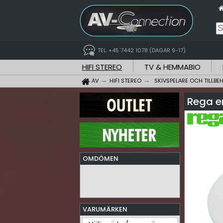
TEL. +45 7442 1078 (DAGAR 9-17)
HIFI STEREO
TV & HEMMABIO
AV
HIFI STEREO
SKIVSPELARE OCH TILLBE
Rega e
OMDÖMEN
VARUMÄRKEN