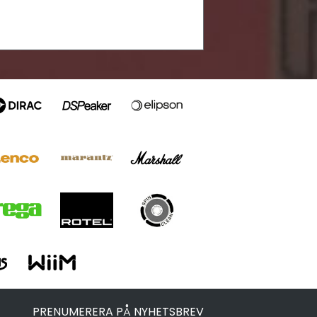
PRENUMERERA PÅ NYHETSBREV