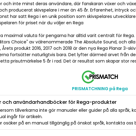
er och inte minst deras användare, där fanskaran växer och växe
och producerat skivspelare i mer än 45 år. Erfarenhet, intryck o
onst har satt Rega i en unik position som skivspelares utvecklare o
spelaren för priset när du väljer en Rega
ra maximal valuta för pengarna har alltid varit centralt för Rega.
ditors Choice" av välrenommerade The Absolute Sound, och alla 
, Årets produkt 2016, 2017 och 2018 är den nya Rega Planar 3-skiv
rna fortsätter naturligtvis bara. Det lyfter därmed arvet från d
etta prisutmärkelse 5 år i rad. Det är resultat som skapar stor re
PRISMATCHNING på Rega
r och användarhandböcker för Rega-produkter
tersom tillverkarna inte gör manualer eller guider på alla språk, ka
l ingår för artikeln.
 osäker på en manual tillgänglig på önskat språk, kontakta oss bara