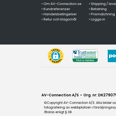
•
Om AV-Connection.se
•
Shipping / lev
•
Kundreferenser
•
Betalning
•
Handelsbetingelser
•
Prismatchning
•
Retur och klagomål
•
Logga in
AV-Connection A/S • Org. nr: DK27907
©Copyright AV-Connection A/S. Alla bilder och
fotografering av webbplatsen i försäljningssy
åtalas enligt § 38.