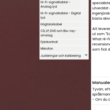
Hi-Fi-signalkablar -
specialist
Analog lyd
utvecklat 
ingenjörsk
Hi-Fi-signalkablar - Digital
lyd
bästa skiv
Högtalarkabel
Att levere
CD, LP, DVD och Blu-ray-
ut som "E
omslag
What Hi-Fi
Fjärrkontroll
recensione
Mikrofon
som fick d
Justeringar och kalibrering
Manuale
Tyvärr, ef
språkmanua
- Om du är