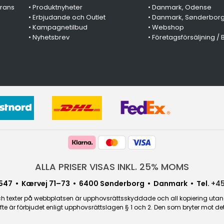
erans
•
Produktnyheter
•
Danmark, Odense
•
Erbjudande och Outlet
•
Danmark, Sønderbor
•
Kampagnetilbud
•
Webshop
•
Nyhetsbrev
•
Företagsförsäljning / 
ALLA PRISER VISAS INKL. 25% MOMS
547 • Kærvej 71–73 • 6400 Sønderborg • Danmark • Tel.
+45
 texter på webbplatsen är upphovsrättsskyddade och all kopiering utan sä
fte är förbjudet enligt upphovsrättslagen § 1 och 2. Den som bryter mot 