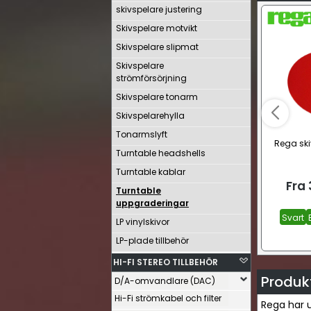
skivspelare justering
Skivspelare motvikt
Skivspelare slipmat
Skivspelare
strömförsörjning
Skivspelare tonarm
Skivspelarehylla
Tonarmslyft
Rega ski
Turntable headshells
Turntable kablar
Fra
Turntable
uppgraderingar
Svart
LP vinylskivor
LP-plade tillbehör
HI-FI STEREO TILLBEHÖR
Produk
D/A-omvandlare (DAC)
Hi-Fi strömkabel och filter
Rega har u